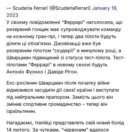
— Scuderia Ferrari (@ScuderiaFerrari)
January 19,
2023
У своєму повідомленні “Феррарі” наголосила, що
резервний гонщик має супроводжувати команду
на кожному гран-прі, і тепер два пілоти будуть
ділити ці обов’язки. Джовінацці вже був
резервним пілотом “скудерії” в минулому році, а
Шварцман підвищений зі статуса тест-пілота. Тест-
пілотами “Феррарі” в новому сезоні будуть
Антоніо Фуокко і Давіде Рігон.
Екс-росіянин Шварцман після початку війни
відмовився засудити дії своєї країни і виступати
під нейтральним прапором. Замість цього він
змінив спортивне громадянство – тепер він
ізраїльтянин.
Нагадаємо, італійці представлять свій новий болід
14 лютого. За чутками, “червоним” вдалося