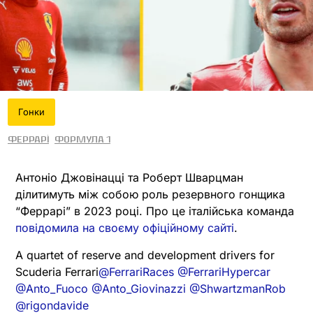
Гонки
Феррарі
Формула 1
Антоніо Джовінацці та Роберт Шварцман
ділитимуть між собою роль резервного гонщика
“Феррарі” в 2023 році. Про це італійська команда
повідомила на своєму офіційному сайті
.
A quartet of reserve and development drivers for
Scuderia Ferrari
@FerrariRaces
@FerrariHypercar
@Anto_Fuoco
@Anto_Giovinazzi
@ShwartzmanRob
@rigondavide