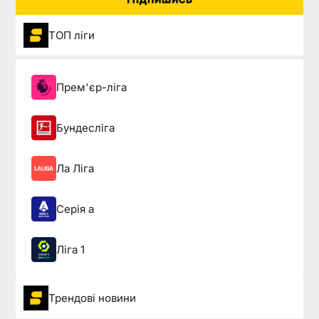
ТОП ліги
Прем'єр-ліга
Бундесліга
Ла Ліга
Серія а
Ліга 1
Трендові новини