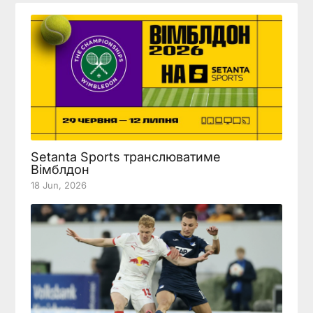
Setanta Sports транслюватиме
Вімблдон
18 Jun, 2026