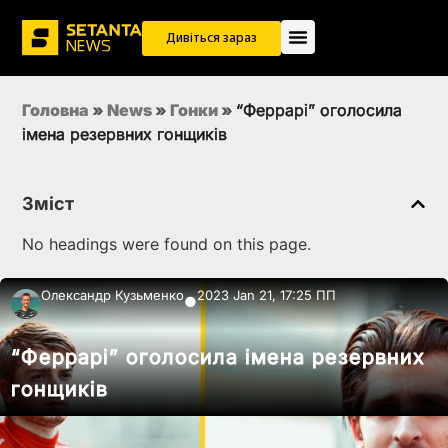
Дивіться зараз
Головна
»
News
»
Гонки
»
“Феррарі” оголосила
імена резервних гонщиків
Зміст
No headings were found on this page.
Олександр Кузьменко
2023 Jan 21, 17:25 ПП
●
“Феррарі” оголосила імена резервних
гонщиків