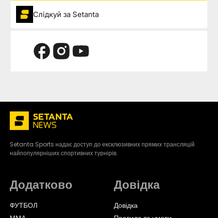
Слідкуй за Setanta
Setanta Sports надає доступ до ексклюзивних прямих трансляцій
найпопулярніших спортивних турнірів.
Додатково
Довідка
ФУТБОЛ
Довідка