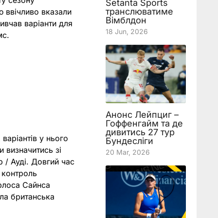
ту сезону
Setanta Sports
транслюватиме
ю ввічливо вказали
Вімблдон
вивчав варіанти для
18 Jun, 2026
мс.
Анонс Лейпциг –
Гоффенгайм та де
дивитись 27 тур
 варіантів у нього
Бундесліги
и визначитись зі
20 Mar, 2026
 / Ауді. Довгий час
 контроль
арлоса Сайнса
ила британська