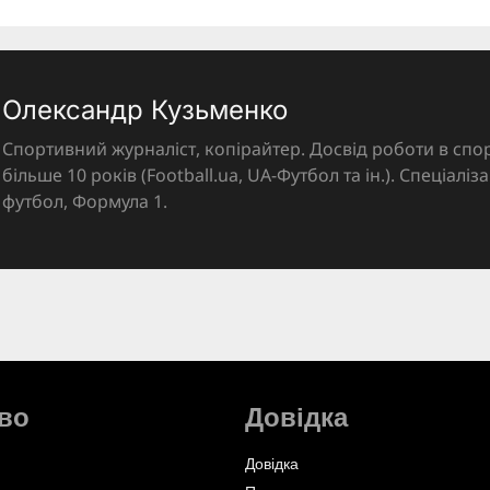
Олександр Кузьменко
Спортивний журналіст, копірайтер. Досвід роботи в спор
більше 10 років (Football.ua, UA-Футбол та ін.). Спеціалі
футбол, Формула 1.
во
Довідка
Довідка