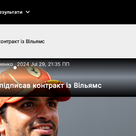
езультати
онтракт із Вільямс
менко
2024 Jul 29, 21:35 ПП
●
підписав контракт із Вільямс