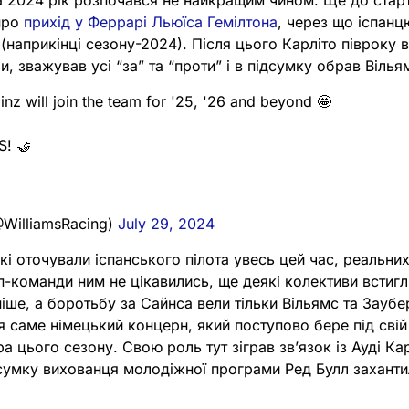
 2024 рік розпочався не найкращим чином. Ще до стар
про
прихід у Феррарі Льюїса Гемілтона
, через що іспанц
(наприкінці сезону-2024). Після цього Карліто півроку 
, зважував усі “за” та “проти” і в підсумку обрав Вілья
z will join the team for '25, '26 and beyond 🤩​
! 🤝
@WilliamsRacing)
July 29, 2024
кі оточували іспанського пілота увесь цей час, реальних
п-команди ним не цікавились, ще деякі колективи встигл
іше, а боротьбу за Сайнса вели тільки Вільямс та Заубер
 саме німецький концерн, який поступово бере під свій
а цього сезону. Свою роль тут зіграв звʼязок із Ауді К
дсумку вихованця молодіжної програми Ред Булл захант