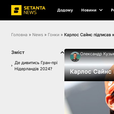
Додому
Новини
Р
Головна
»
News
»
Гонки
»
Карлос Сайнс підписав к
Зміст
Олександр Кузь
Де дивитись Гран-прі
Нідерландів 2024?
Карлос Сайнс 