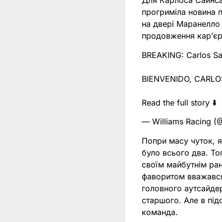
Для Карлоса Сайнса
прогриміла новина 
на двері Маранелло 
продовження карʼєри
BREAKING: Carlos Sain
BIENVENIDO, CARLOS
Read the full story ⬇️
— Williams Racing (
Попри масу чуток, я
було всього два. То
своїм майбутнім ран
фаворитом вважався
головного аутсайдер
старшого. Але в пі
команда.