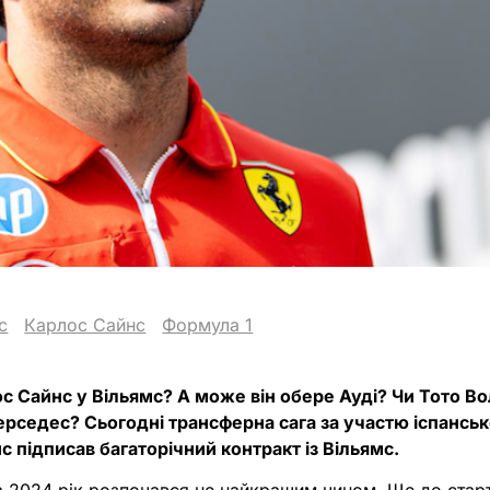
с
Карлос Сайнс
Формула 1
с Сайнс у Вільямс? А може він обере Ауді? Чи Тото В
ерседес? Сьогодні трансферна сага за участю іспанськ
 підписав багаторічний контракт із Вільямс.