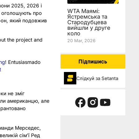
они 2025, 2026 і
WTA Маямі:
и оголошують про
Ястремська та
бон, який подовжив
Стародубцева
вийшли у друге
коло
ut the project and
20 Mar, 2026
Підпишись
ng
! Entusiasmado
R
Слідкуй за Setanta
ки не зміг
али американцю, але
арантовано
оманди Мерседес,
еликій сімʼї Ред