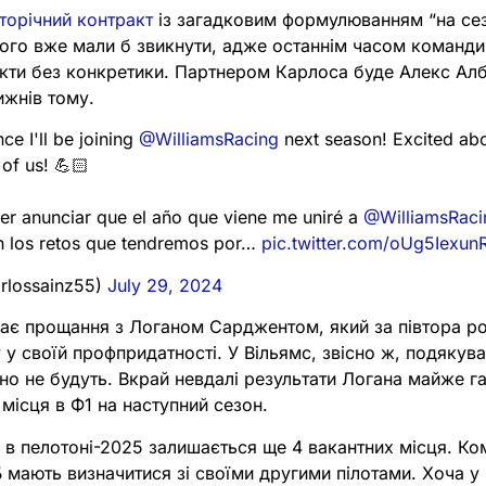
торічний контракт
із загадковим формулюванням “на сез
цього вже мали б звикнути, адже останнім часом команд
ракти без конкретики. Партнером Карлоса буде Алекс Ал
ижнів тому.
e I'll be joining
@WilliamsRacing
next season! Excited abo
of us! 💪🏻
r anunciar que el año que viene me uniré a
@WilliamsRaci
n los retos que tendremos por…
pic.twitter.com/oUg5Iexun
rlossainz55)
July 29, 2024
ає прощання з Логаном Сарджентом, який за півтора ро
у своїй профпридатності. У Вільямс, звісно ж, подякув
но не будуть. Вкрай невдалі результати Логана майже г
місця в Ф1 на наступний сезон.
і в пелотоні-2025 залишається ще 4 вакантних місця. К
Б мають визначитися зі своїми другими пілотами. Хоча у в