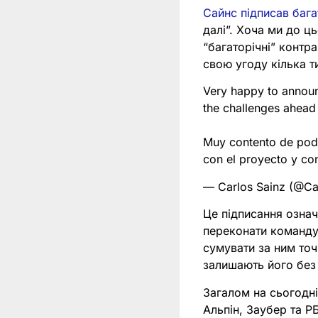
Сайнс підписав бага
далі”. Хоча ми до 
“багаторічні” конт
свою угоду кілька т
Very happy to announc
the challenges ahead 
Muy contento de pode
con el proyecto y co
— Carlos Sainz (@Ca
Це підписання означ
переконати команду 
сумувати за ним точ
залишають його без 
Загалом на сьогодн
Альпін, Заубер та Р