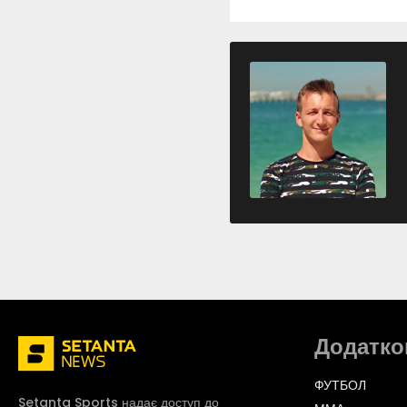
Додатко
ФУТБОЛ
Setanta Sports надає доступ до