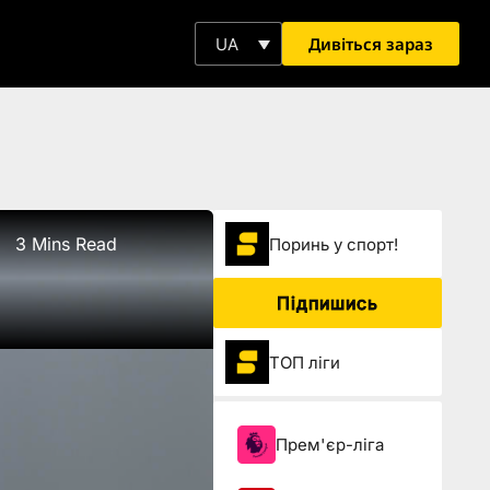
Дивіться зараз
UA
3 Mins Read
Поринь у спорт!
Підпишись
ТОП ліги
Прем'єр-ліга