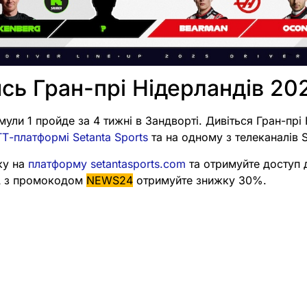
сь Гран-прі Нідерландів 20
ули 1 пройде за 4 тижні в Зандворті. Дивіться Гран-прі
Т-платформі Setanta Sports
та на одному з телеканалів S
ку на
платформу setantasports.com
та отримуйте доступ
 А з промокодом
NEWS24
отримуйте знижку 30%.