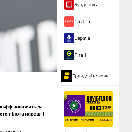
Бундесліга
Ла Ліга
Серія а
Ліга 1
Трендові новини
ольфф наважиться
ого пілота нарешті