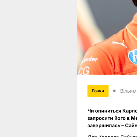
Вільям
Гонки
Чи опиниться Карло
запросити його в М
завершилась – Сайнс