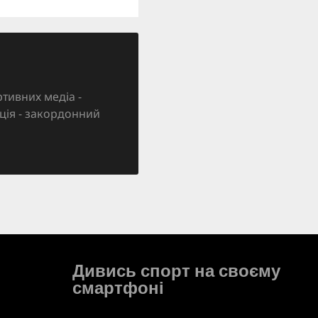
тивних медіа -
зація - закордонний
Дивись спорт на своєму
смартфоні