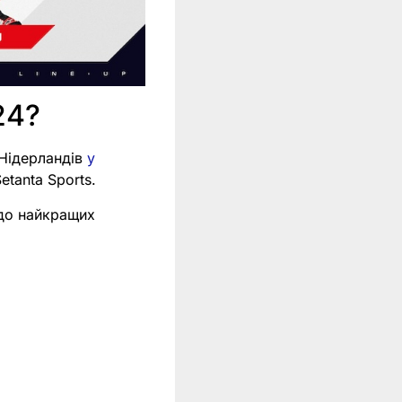
24?
 Нідерландів
у
etanta Sports.
 до найкращих