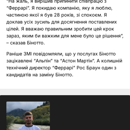
“На жаль, я вирішив припинити співпрацю з
“Феррарі”. Я покидаю компанію, яку я люблю,
частиною якої я був 28 років, зі спокоєм. Я
доклав усіх зусиль для досягнення поставлених
цілей. Я вважаю правильним зробити цей крок
зараз, яким би важким для мене було це рішення”,
– сказав Бінотто.
Раніше ЗМІ повідомляли, що у послугах Бінотто
зацікавлені “Альпін” та “Астон Мартін”. А колишній
технічний директор “Феррарі” Рос Браун один з
кандидатів на заміну Бінотто.