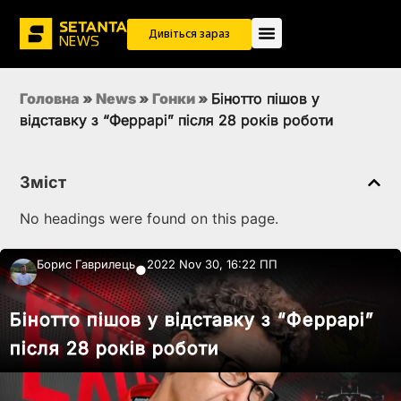
Дивіться зараз
Головна
»
News
»
Гонки
»
Бінотто пішов у
відставку з “Феррарі” після 28 років роботи
Зміст
No headings were found on this page.
Борис Гаврилець
2022 Nov 30, 16:22 ПП
●
Бінотто пішов у відставку з “Феррарі”
після 28 років роботи