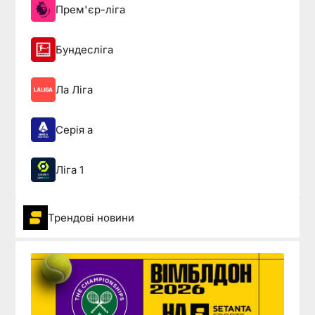
Прем'єр-ліга
Бундесліга
Ла Ліга
Серія а
Ліга 1
Трендові новини