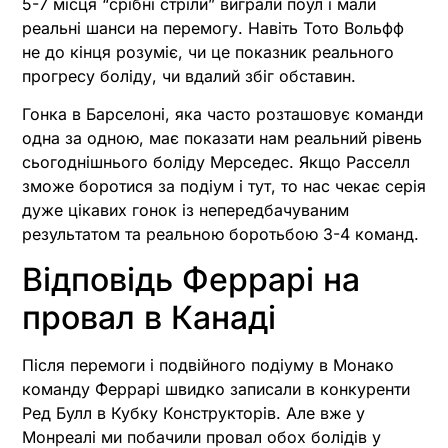
5-7 місця “срібні стріли” виграли поул і мали
реальні шанси на перемогу. Навіть Тото Вольфф
не до кінця розуміє, чи це показник реального
прогресу боліду, чи вдалий збіг обставин.
Гонка в Барселоні, яка часто розташовує команди
одна за одною, має показати нам реальний рівень
сьогоднішнього боліду Мерседес. Якщо Расселл
зможе боротися за подіум і тут, то нас чекає серія
дуже цікавих гонок із непередбачуваним
результатом та реальною боротьбою 3-4 команд.
Відповідь Феррарі на
провал в Канаді
Після перемоги і подвійного подіуму в Монако
команду Феррарі швидко записали в конкуренти
Ред Булл в Кубку Конструкторів. Але вже у
Монреалі ми побачили провал обох болідів у