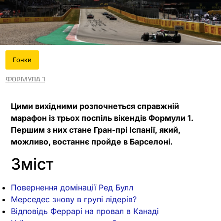
Гонки
Формула 1
Цими вихідними розпочнеться справжній
марафон із трьох поспіль вікендів Формули 1.
Першим з них стане Гран-прі Іспанії, який,
можливо, востаннє пройде в Барселоні.
Зміст
Повернення домінації Ред Булл
Мерседес знову в групі лідерів?
Відповідь Феррарі на провал в Канаді