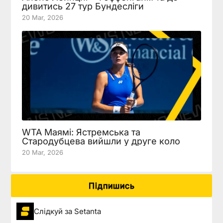
дивитись 27 тур Бундесліги
20 Mar, 2026
WTA Маямі: Ястремська та
Стародубцева вийшли у друге коло
20 Mar, 2026
Підпишись
Слідкуй за Setanta