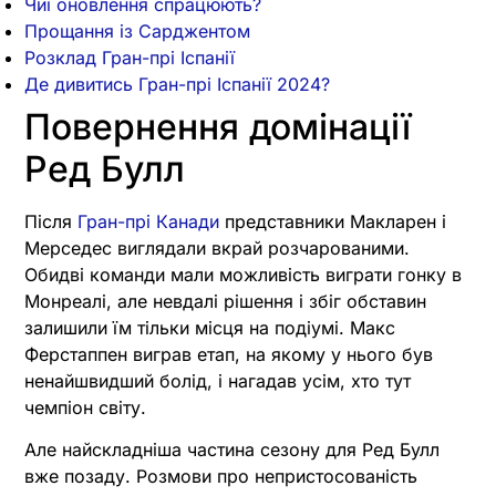
Чиї оновлення спрацюють?
Прощання із Сарджентом
Розклад Гран-прі Іспанії
Де дивитись Гран-прі Іспанії 2024?
Повернення домінації
Ред Булл
Після
Гран-прі Канади
представники Макларен і
Мерседес виглядали вкрай розчарованими.
Обидві команди мали можливість виграти гонку в
Монреалі, але невдалі рішення і збіг обставин
залишили їм тільки місця на подіумі. Макс
Ферстаппен виграв етап, на якому у нього був
ненайшвидший болід, і нагадав усім, хто тут
чемпіон світу.
Але найскладніша частина сезону для Ред Булл
вже позаду. Розмови про непристосованість