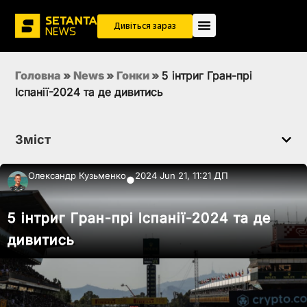
Дивіться зараз
Головна
»
News
»
Гонки
»
5 інтриг Гран-прі
Іспанії-2024 та де дивитись
Зміст
Олександр Кузьменко
2024 Jun 21, 11:21 ДП
●
5 інтриг Гран-прі Іспанії-2024 та де
дивитись