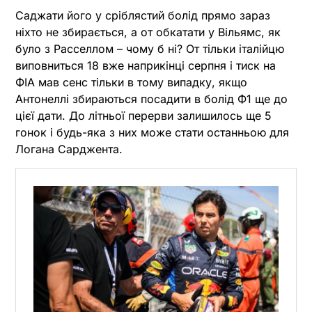
Саджати його у сріблястий болід прямо зараз
ніхто не збирається, а от обкатати у Вільямс, як
було з Расселлом – чому б ні? От тільки італійцю
виповниться 18 вже наприкінці серпня і тиск на
ФІА мав сенс тільки в тому випадку, якщо
Антонеллі збираються посадити в болід Ф1 ще до
цієї дати. До літньої перерви залишилось ще 5
гонок і будь-яка з них може стати останньою для
Логана Сарджента.