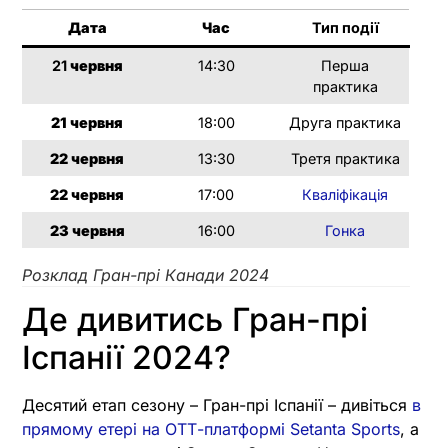
Дата
Час
Тип події
21
червня
14:30
Перша
практика
21
червня
18:00
Друга практика
22
червня
13:30
Третя практика
22
червня
17:00
Кваліфікація
23
червня
16:00
Гонка
Розклад Гран-прі Канади 2024
Де дивитись Гран-прі
Іспанії 2024?
Десятий етап сезону – Гран-прі Іспанії – дивіться
в
прямому етері на ОТТ-платформі Setanta Sports
, а