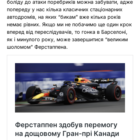
боліду до атаки поребриків можна забувати, адже
попереду у нас кілька класичних стаціонарних
автодромів, на яких “бикам” вже кілька років
немає рівних. Якщо ми не побачимо ще один крок
вперед від переслідувачів, то гонка в Барселоні,
як і минулого року, може завершитися “великим
шоломом” Ферстаппена.