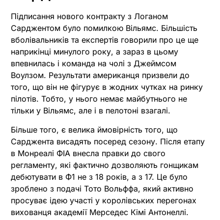
Підписання нового контракту з Логаном
Сарджентом було помилкою Вільямс. Більшість
вболівальників та експертів говорили про це ще
наприкінці минулого року, а зараз в цьому
впевнилась і команда на чолі з Джеймсом
Воулзом. Результати американця призвели до
того, що він не фігурує в жодних чутках на ринку
пілотів. Тобто, у нього немає майбутнього не
тільки у Вільямс, але і в пелотоні взагалі.
Більше того, є велика ймовірність того, що
Сарджента висадять посеред сезону. Після етапу
в Монреалі ФІА внесла правки до свого
регламенту, які фактично дозволяють гонщикам
дебютувати в Ф1 не з 18 років, а з 17. Це було
зроблено з подачі Тото Вольффа, який активно
просуває ідею участі у королівських перегонах
вихованця академії Мерседес Кімі Антонеллі.