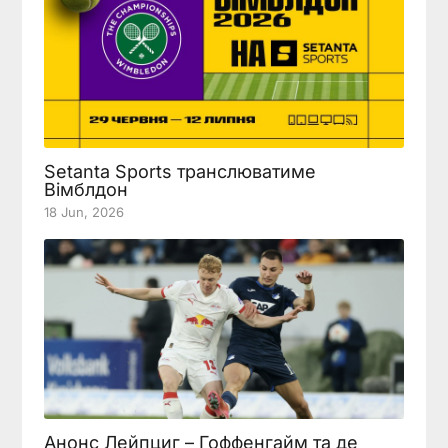
Setanta Sports транслюватиме
Вімблдон
18 Jun, 2026
Анонс Лейпциг – Гоффенгайм та де