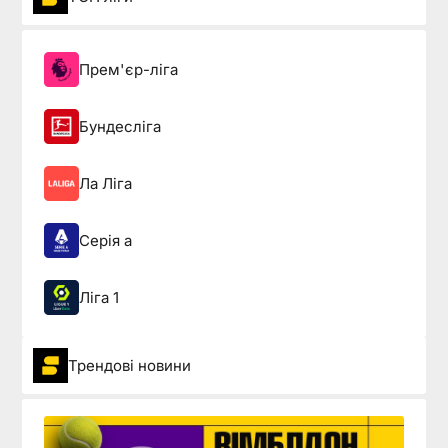
Прем'єр-ліга
Бундесліга
Ла Ліга
Серія а
Ліга 1
Трендові новини