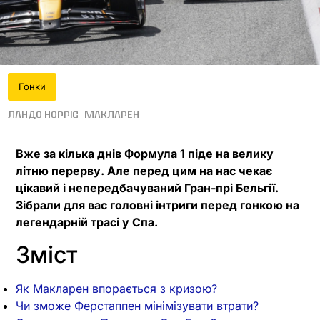
Гонки
Ландо Норріс
МакЛарен
Вже за кілька днів Формула 1 піде на велику
літню перерву. Але перед цим на нас чекає
цікавий і непередбачуваний Гран-прі Бельгії.
Зібрали для вас головні інтриги перед гонкою на
легендарній трасі у Спа.
Зміст
Як Макларен впорається з кризою?
Чи зможе Ферстаппен мінімізувати втрати?