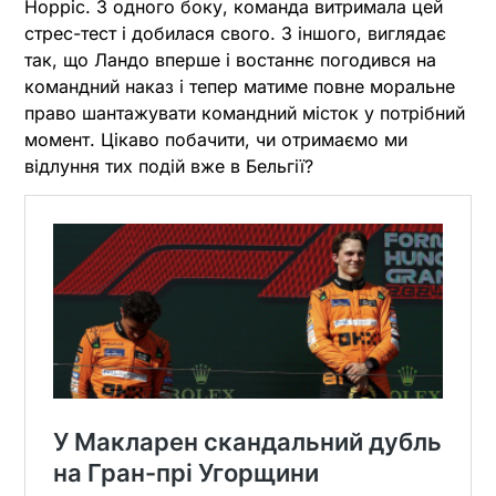
Норріс. З одного боку, команда витримала цей
стрес-тест і добилася свого. З іншого, виглядає
так, що Ландо вперше і востаннє погодився на
командний наказ і тепер матиме повне моральне
право шантажувати командний місток у потрібний
момент. Цікаво побачити, чи отримаємо ми
відлуння тих подій вже в Бельгії?