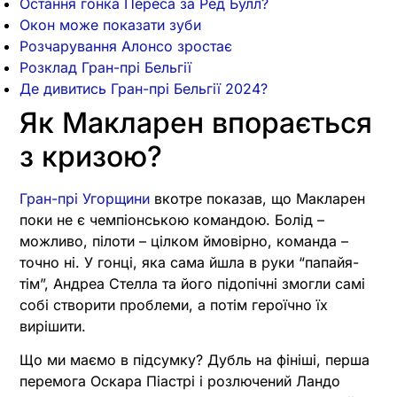
Остання гонка Переса за Ред Булл?
Окон може показати зуби
Розчарування Алонсо зростає
Розклад Гран-прі Бельгії
Де дивитись Гран-прі Бельгії 2024?
Як Макларен впорається
з кризою?
Гран-прі Угорщини
вкотре показав, що Макларен
поки не є чемпіонською командою. Болід –
можливо, пілоти – цілком ймовірно, команда –
точно ні. У гонці, яка сама йшла в руки “папайя-
тім”, Андреа Стелла та його підопічні змогли самі
собі створити проблеми, а потім героїчно їх
вирішити.
Що ми маємо в підсумку? Дубль на фініші, перша
перемога Оскара Піастрі і розлючений Ландо