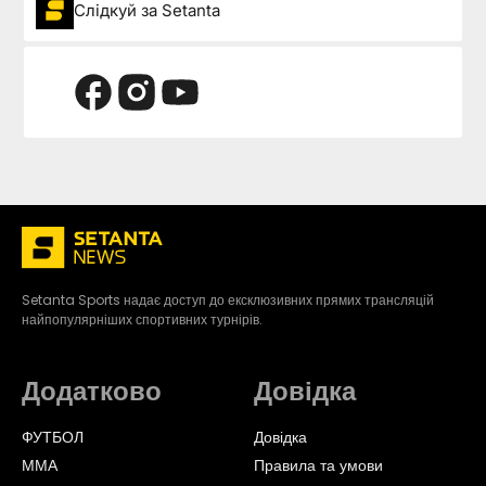
Слідкуй за Setanta
Setanta Sports надає доступ до ексклюзивних прямих трансляцій
найпопулярніших спортивних турнірів.
Додатково
Довідка
ФУТБОЛ
Довідка
ММА
Правила та умови