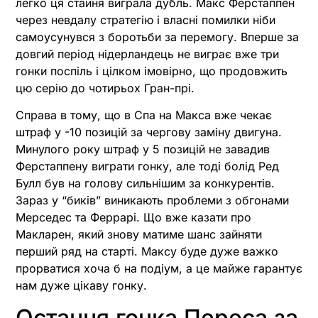
легко ця стайня виграла дубль. Макс Ферстаппен
через невдалу стратегію і власні помилки ніби
самоусунувся з боротьби за перемогу. Вперше за
довгий період нідерландець не виграє вже три
гонки поспіль і цілком імовірно, що продовжить
цю серію до чотирьох Гран-прі.
Справа в тому, що в Спа на Макса вже чекає
штраф у -10 позицій за чергову заміну двигуна.
Минулого року штраф у 5 позицій не завадив
Ферстаппену виграти гонку, але тоді болід Ред
Булл був на голову сильнішим за конкурентів.
Зараз у “биків” виникають проблеми з обгонами
Мерседес та Феррарі. Що вже казати про
Макларен, який знову матиме шанс зайняти
перший ряд на старті. Максу буде дуже важко
прорватися хоча б на подіум, а це майже гарантує
нам дуже цікаву гонку.
Остання гонка Переса за