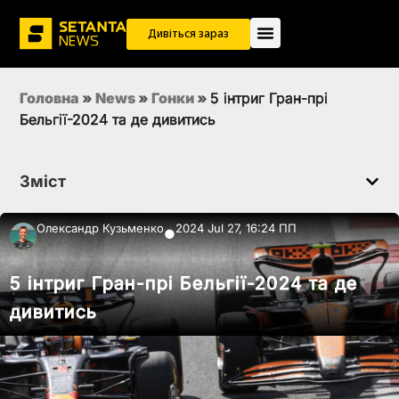
Дивіться зараз
Головна
»
News
»
Гонки
»
5 інтриг Гран-прі
Бельгії-2024 та де дивитись
Зміст
Олександр Кузьменко
2024 Jul 27, 16:24 ПП
●
5 інтриг Гран-прі Бельгії-2024 та де
дивитись