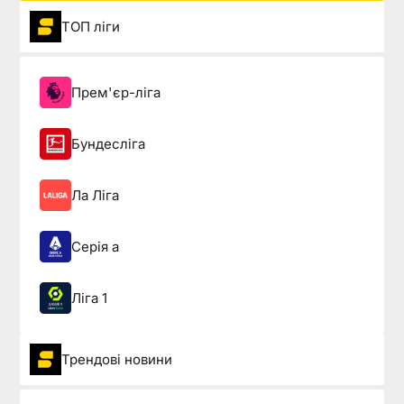
ТОП ліги
Прем'єр-ліга
Бундесліга
Ла Ліга
Серія а
Ліга 1
Трендові новини