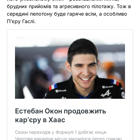
брудних прийомів та агресивного пілотажу. Тож в
середині пелотону буде гаряче всім, а особливо
Пʼєру Гаслі.