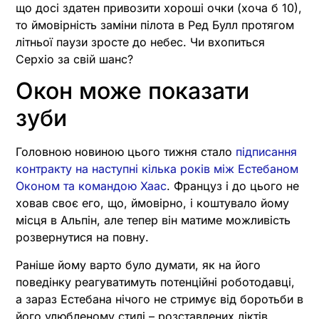
що досі здатен привозити хороші очки (хоча б 10),
то ймовірність заміни пілота в Ред Булл протягом
літньої паузи зросте до небес. Чи вхопиться
Серхіо за свій шанс?
Окон може показати
зуби
Головною новиною цього тижня стало
підписання
контракту на наступні кілька років між Естебаном
Оконом та командою Хаас
. Француз і до цього не
ховав своє его, що, ймовірно, і коштувало йому
місця в Альпін, але тепер він матиме можливість
розвернутися на повну.
Раніше йому варто було думати, як на його
поведінку реагуватимуть потенційні роботодавці,
а зараз Естебана нічого не стримує від боротьби в
його улюбленому стилі – розставлених ліктів,