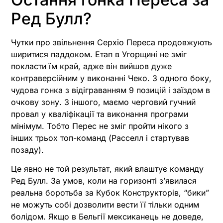
Ред Булл?
Чутки про звільнення Серхіо Переса продовжують
ширитися паддоком. Етап в Угорщині не зміг
покласти їм край, адже він вийшов дуже
контраверсійним у виконанні Чеко. З одного боку,
чудова гонка з відіграванням 9 позицій і заїздом в
очкову зону. З іншого, маємо черговий гучний
провал у кваліфікації та виконання програми
мінімум. Тобто Перес не зміг пройти нікого з
інших трьох топ-команд (Расселл і стартував
позаду).
Це явно не той результат, який влаштує команду
Ред Булл. За умов, коли на горизонті зʼявилася
реальна боротьба за Кубок Конструкторів, “бики”
не можуть собі дозволити вести її тільки одним
болідом. Якщо в Бельгії мексиканець не доведе,