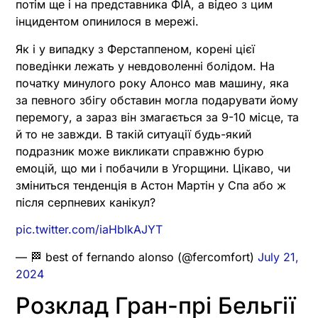
потім ще і на представника ФІА, а відео з цим
інцидентом опинилося в мережі.
Як і у випадку з Ферстаппеном, корені цієї
поведінки лежать у невдоволенні болідом. На
початку минулого року Алонсо мав машину, яка
за певного збігу обставин могла подарувати йому
перемогу, а зараз він змагається за 9-10 місце, та
й то не завжди. В такій ситуації будь-який
подразник може викликати справжню бурю
емоцій, що ми і побачили в Угорщини. Цікаво, чи
зміниться тенденція в Астон Мартін у Спа або ж
після серпневих канікул?
pic.twitter.com/iaHbIkAJYT
— 🏁 best of fernando alonso (@fercomfort)
July 21,
2024
Розклад Гран-прі Бельгії