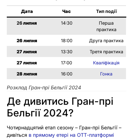
Дата
Час
Тип події
26
липня
14:30
Перша
практика
26
липня
18:00
Друга практика
27
липня
13:30
Третя практика
27
липня
17:00
Кваліфікація
28
липня
16:00
Гонка
Розклад Гран-прі Бельгії 2024
Де дивитись Гран-прі
Бельгії 2024?
Чотирнадцятий етап сезону – Гран-прі Бельгії –
дивіться
в прямому етері на ОТТ-платформі