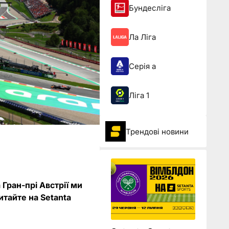
Бундесліга
Ла Ліга
Серія а
Ліга 1
Трендові новини
Гран-прі Австрії ми
итайте на Setanta