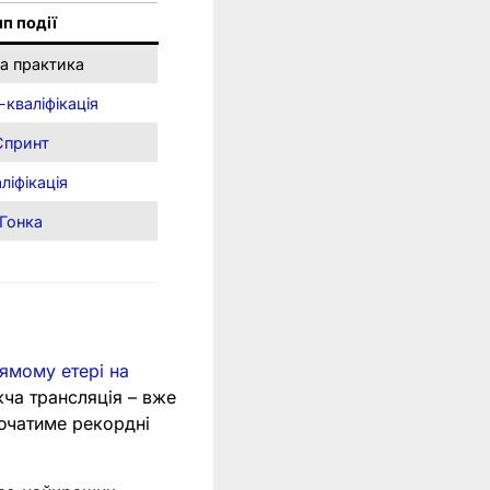
ип події
а практика
-кваліфікація
Спринт
ліфікація
Гонка
рямому етері на
жча трансляція – вже
чатиме рекордні