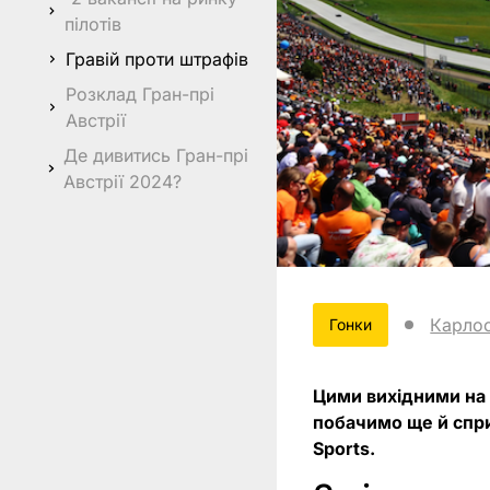
пілотів
Гравій проти штрафів
Розклад Гран-прі
Австрії
Де дивитись Гран-прі
Австрії 2024?
Карло
Гонки
Цими вихідними на 
побачимо ще й спри
Sports.