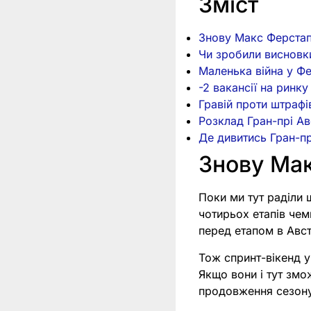
Зміст
Знову Макс Ферстап
Чи зробили висновк
Маленька війна у Ф
-2 вакансії на ринку 
Гравій проти штрафі
Розклад Гран-прі Ав
Де дивитись Гран-пр
Знову Ма
Поки ми тут раділи 
чотирьох етапів чем
перед етапом в Австр
Тож спринт-вікенд у
Якщо вони і тут змо
продовження сезон