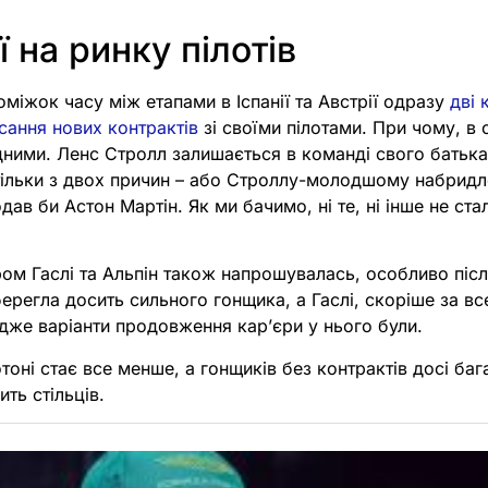
ї на ринку пілотів
міжок часу між етапами в Іспанії та Австрії одразу
дві 
сання нових контрактів
зі своїми пілотами. При чому, в 
дними. Ленс Стролл залишається в команді свого батьк
тільки з двох причин – або Строллу-молодшому набридл
ав би Астон Мартін. Як ми бачимо, ні те, ні інше не ст
ром Гаслі та Альпін також напрошувалась, особливо піс
регла досить сильного гонщика, а Гаслі, скоріше за в
дже варіанти продовження карʼєри у нього були.
отоні стає все менше, а гонщиків без контрактів досі баг
ить стільців.