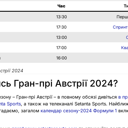
Час
Т
я
13:30
Перш
я
17:30
Спринт
я
13:00
я
17:00
Ква
я
16:00
стрії 2024
сь Гран-прі Австрії 2024?
зону – Гран-прі Австрії – в повному обсязі дивіться
в п
ta Sports
, а також на телеканалі Setanta Sports. Найбли
агадаємо, загалом
календар сезону-2024 Формули 1
вклю