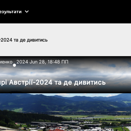
езультати
ї-2024 та де дивитись
менко
2024 Jun 28, 18:48 ПП
●
прі Австрії-2024 та де дивитись