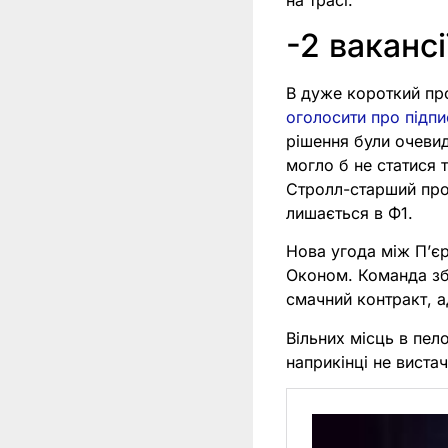
на трасі.
-2 вакансі
В дуже короткий про
оголосити про підпи
рішення були очеви
могло б не статися 
Стролл-старший прод
лишається в Ф1.
Нова угода між Пʼє
Оконом. Команда збе
смачний контракт, а
Вільних місць в пел
наприкінці не вистач