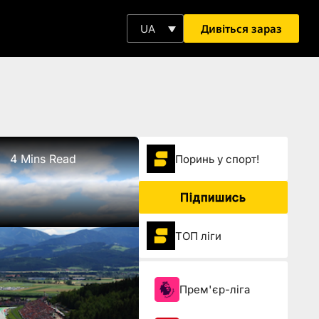
Дивіться зараз
UA
4 Mins Read
Поринь у спорт!
Підпишись
ТОП ліги
Прем'єр-ліга