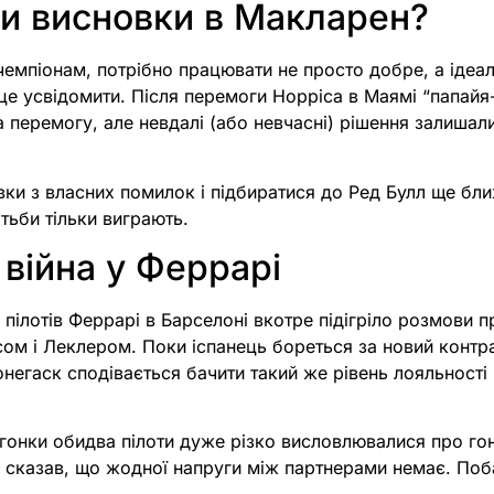
и висновки в Макларен?
емпіонам, потрібно працювати не просто добре, а ідеа
е усвідомити. Після перемоги Норріса в Маямі “папайя
 перемогу, але невдалі (або невчасні) рішення залишали
ки з власних помилок і підбиратися до Ред Булл ще бл
отьби тільки виграють.
війна у Феррарі
 пілотів Феррарі в Барселоні вкотре підігріло розмови п
ом і Леклером. Поки іспанець бореться за новий контрак
монегаск сподівається бачити такий же рівень лояльності 
гонки обидва пілоти дуже різко висловлювалися про гон
ь сказав, що жодної напруги між партнерами немає. Поб