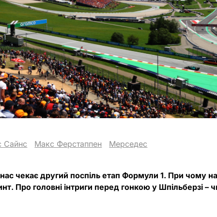
с Сайнс
Макс Ферстаппен
Мерседес
нас чекає другий поспіль етап Формули 1. При чому на 
нт. Про головні інтриги перед гонкою у Шпільберзі – ч