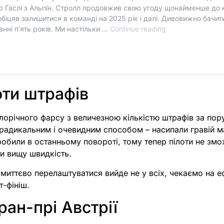
оти штрафів
лорічного фарсу з величезною кількістю штрафів за по
радикальним і очевидним способом – насипали гравій м
робили в останньому повороті, тому тепер пілоти не зм
и вищу швидкість.
миттєво перелаштуватися вийде не у всіх, чекаємо на е
т-фініш.
ран-прі Австрії