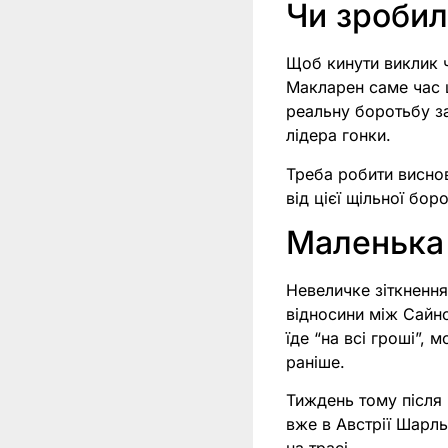
Чи зробил
Щоб кинути виклик ч
Макларен саме час ц
реальну боротьбу за
лідера гонки.
Треба робити виснов
від цієї щільної бор
Маленька 
Невеличке зіткнення
відносини між Сайнс
їде “на всі гроші”, 
раніше.
Тиждень тому після 
вже в Австрії Шарл