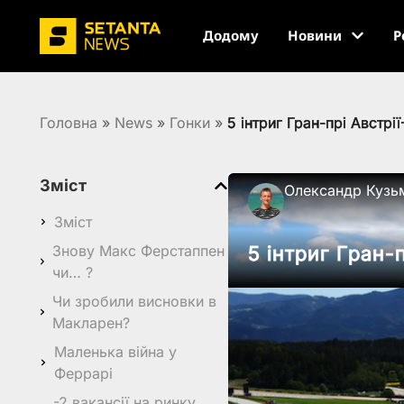
Додому
Новини
Р
Головна
»
News
»
Гонки
»
5 інтриг Гран-прі Австрі
Зміст
Олександр Кузь
Зміст
Знову Макс Ферстаппен
5 інтриг Гран-
чи… ?
Чи зробили висновки в
Макларен?
Маленька війна у
Феррарі
-2 вакансії на ринку