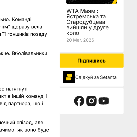
WTA Маямі:
Ястремська та
льно. Команді
Стародубцева
-тім” щоразу вела
вийшли у друге
коло
 її гонщиків позаду
20 Mar, 2026
ижче. Вболівальники
Підпишись
Слідкуй за Setanta
ро натягнуті
т в іншій команді і
від партнера, що і
очний епізод, але
ачимо, як воно буде