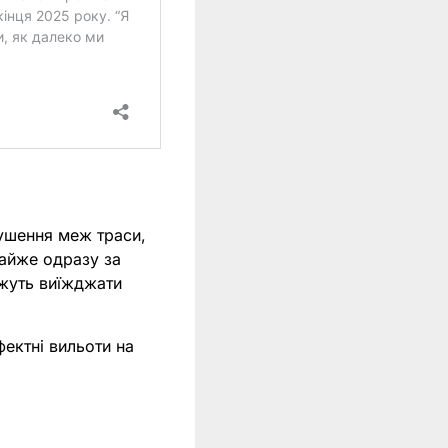
рушення меж траси,
айже одразу за
ожуть виїжджати
фектні вильоти на