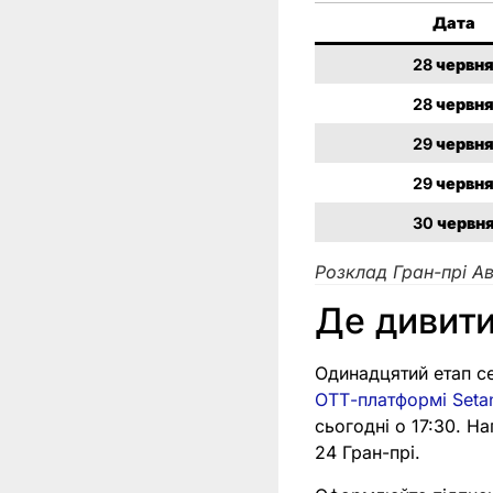
Дата
28
червн
28
червн
29
червн
29
червн
30
червн
Розклад Гран-прі Ав
Де дивити
Одинадцятий етап се
ОТТ-платформі Setan
сьогодні о 17:30. Н
24 Гран-прі.