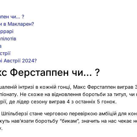
пен чи… ?
и в Макларен?
еррарі
пілотів
в
стрії
і Австрії 2024?
кс Ферстаппен чи… ?
шаленій інтризі в кожній гонці, Макс Ферстаппен виграв 3
піонату. Не схоже на відновлення боротьби за титул, чи 
ії, де лідер сезону виграв 4 з останніх 5 гонок.
 Шпільберзі стане черговою перевіркою амбіцій для кон
жуть навʼязати боротьбу “бикам”, значить на нас чекає 
у.