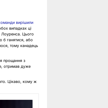
команди вирішили
обох випадках ці
а Лоуренса. Цього
о б ганятися, або
алося, тому канадець
ля прощання з
се, отримав дуже
ато. Цікаво, кому ж