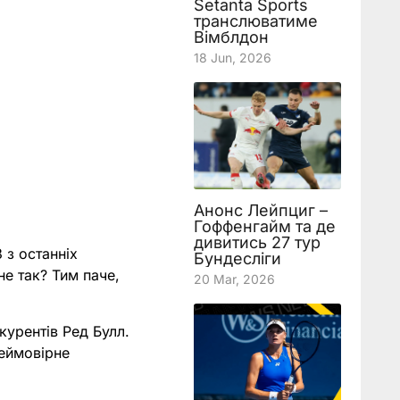
Setanta Sports
транслюватиме
Вімблдон
18 Jun, 2026
Анонс Лейпциг –
Гоффенгайм та де
дивитись 27 тур
 з останніх
Бундесліги
не так? Тим паче,
20 Mar, 2026
курентів Ред Булл.
неймовірне