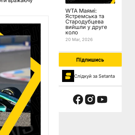
тити вражаючу
WTA Маямі:
Ястремська та
Стародубцева
вийшли у друге
коло
20 Mar, 2026
Підпишись
Слідкуй за Setanta