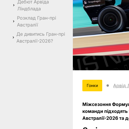
Дебют Арвіда
Ліндблада
Розклад Гран-прі
Австралії
Де дивитись Гран-прі
Австралії-2026?
Арвід 
Гонки
Міжсезоння Формули
команди підходять 
Австралії-2026 та д