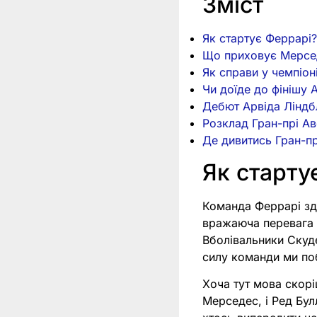
Зміст
Як стартує Феррарі
Що приховує Мерсе
Як справи у чемпіон
Чи доїде до фінішу 
Дебют Арвіда Ліндб
Розклад Гран-прі Ав
Де дивитись Гран-пр
Як старту
Команда Феррарі зд
вражаюча перевага н
Вболівальники Скуде
силу команди ми по
Хоча тут мова скорі
Мерседес, і Ред Бул