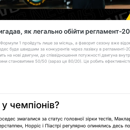
 у чемпіонів?
седес змагалися за статус головної зірки тестів, Макла
Ферстаппен, Норріс і Піастрі регулярно опинялись десь п