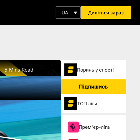
Дивіться зараз
UA
5 Mins Read
Поринь у спорт!
Підпишись
ТОП ліги
Прем'єр-ліга