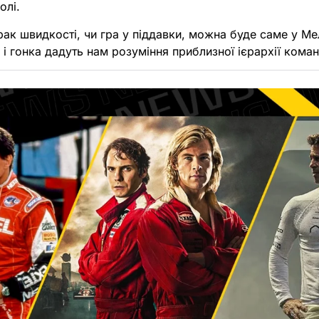
олі.
рак швидкості, чи гра у піддавки, можна буде саме у М
м і гонка дадуть нам розуміння приблизної ієрархії коман