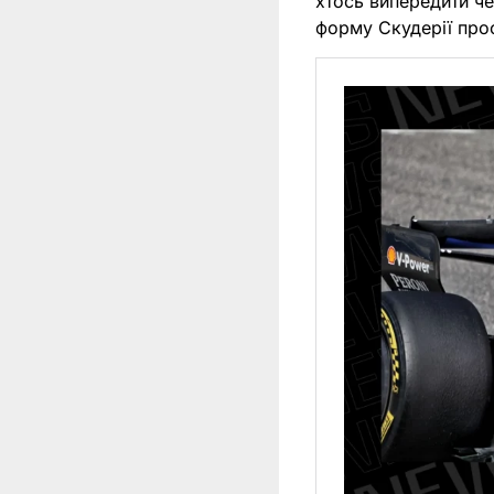
хтось випередити че
форму Скудерії про