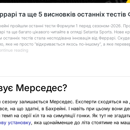
вує Мерседес?
 сезону залишається Мерседес. Експерти сходяться на д
все, на що здатні, в Бахрейні. І навіть при цьому вони 
емп на серії кіл та на симуляції гонки. Як тут не згадат
ову установку
, яка щонайменше до літа стоятиме на ма