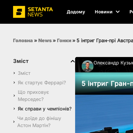
Додому
Новини
Р
Головна
»
News
»
Гонки
»
5 інтриг Гран-прі Австр
Зміст
Олександр Кузь
Зміст
Як стартує Феррарі?
5 інтриг Гран-
Що приховує
Мерседес?
Як справи у чемпіонів?
Чи доїде до фінішу
Астон Мартін?