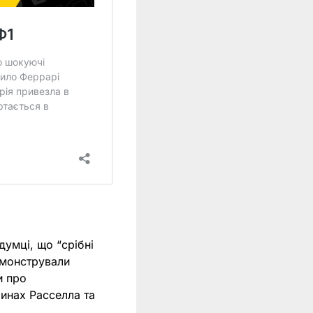
умці, що “срібні
демонстрували
и про
шинах Расселла та