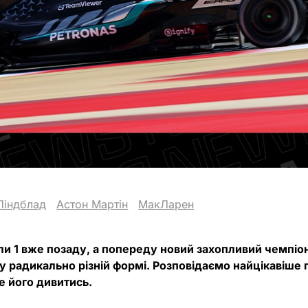
Ліндблад
Астон Мартін
МакЛарен
 1 вже позаду, а попереду новий захопливий чемпіон
у радикально різній формі. Розповідаємо найцікавіше 
е його дивитись.