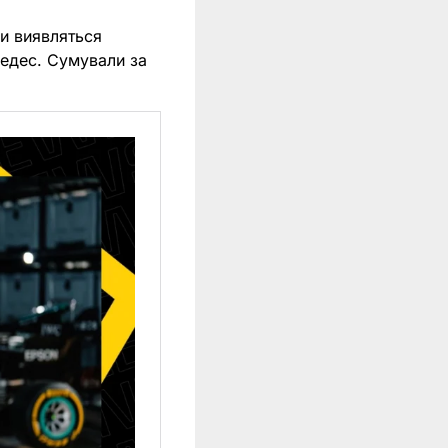
ки виявляться
едес. Сумували за