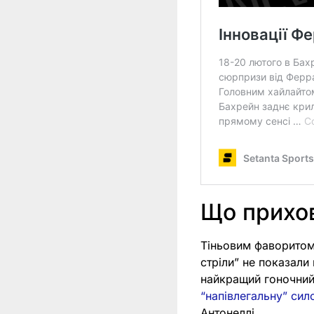
Що прихо
Тіньовим фаворитом
стріли” не показали 
найкращий гоночний т
“напівлегальну” сил
Антонеллі.