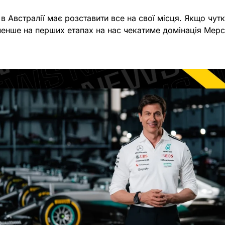
) в Австралії має розставити все на свої місця. Якщо чут
енше на перших етапах на нас чекатиме домінація Мерс