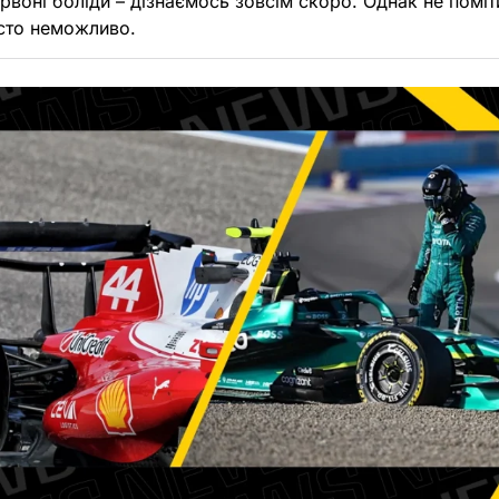
рвоні боліди – дізнаємось зовсім скоро. Однак не помі
сто неможливо.