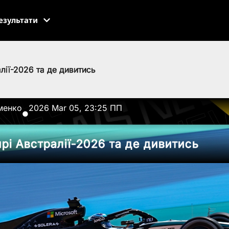
езультати
алії-2026 та де дивитись
менко
2026 Mar 05, 23:25 ПП
●
прі Австралії-2026 та де дивитись