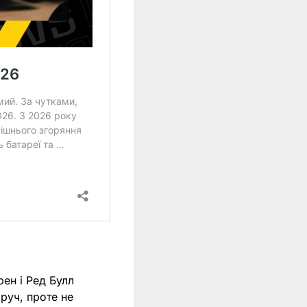
рен і Ред Булл
оруч, проте не