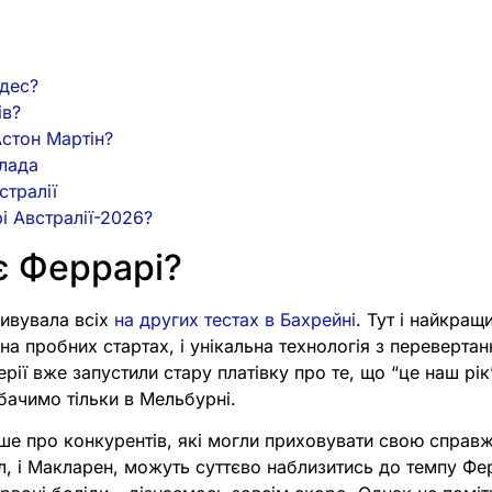
?
дес?
ів?
Астон Мартін?
лада
стралії
і Австралії-2026?
є Феррарі?
ивувала всіх
на других тестах в Бахрейні
. Тут і найкращи
а пробних стартах, і унікальна технологія з переверта
рії вже запустили стару платівку про те, що “це наш рі
бачимо тільки в Мельбурні.
ше про конкурентів, які могли приховувати свою справж
л, і Макларен, можуть суттєво наблизитись до темпу Фе