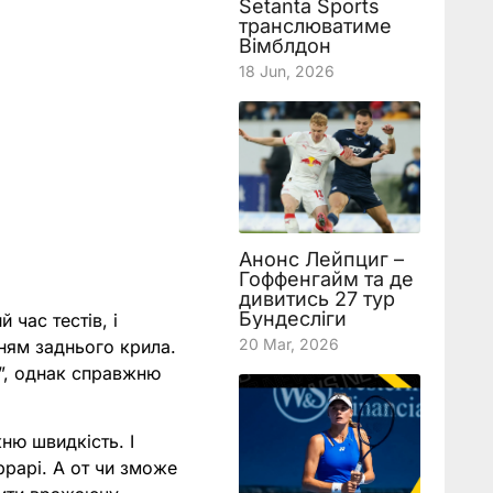
Setanta Sports
транслюватиме
Вімблдон
18 Jun, 2026
Анонс Лейпциг –
Гоффенгайм та де
дивитись 27 тур
Бундесліги
й час тестів, і
20 Mar, 2026
нням заднього крила.
к”, однак справжню
ню швидкість. І
ррарі. А от чи зможе