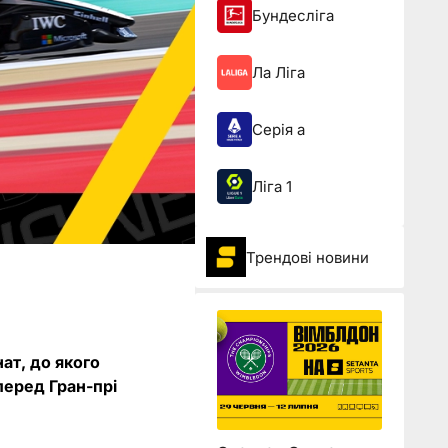
Бундесліга
Ла Ліга
Серія а
Ліга 1
Трендові новини
ат, до якого
перед Гран-прі