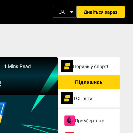
Дивіться зараз
UA
1 Mins Read
Поринь у спорт!
Підпишись
!
ТОП ліги
Прем'єр-ліга