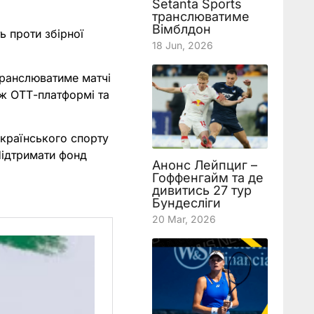
Setanta Sports
транслюватиме
Вімблдон
ь проти збірної
18 Jun, 2026
транслюватиме матчі
ож ОТТ-платформі та
українського спорту
Підтримати фонд
Анонс Лейпциг –
Гоффенгайм та де
дивитись 27 тур
Бундесліги
20 Mar, 2026