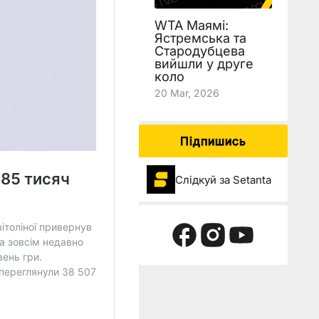
WTA Маямі:
Ястремська та
Стародубцева
вийшли у друге
коло
20 Mar, 2026
Підпишись
Слідкуй за Setanta