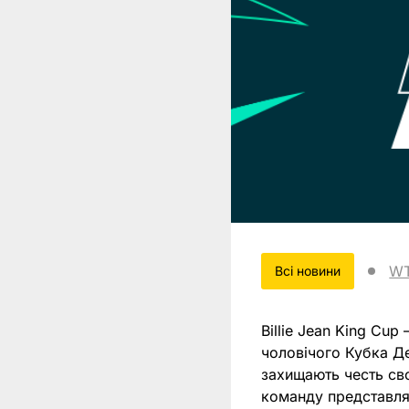
W
Всi новини
Billie Jean King Cu
чоловічого Кубка Де
захищають честь сво
команду представлят