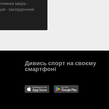
тивних медіа -
зація - закордонний
Дивись спорт на своєму
смартфоні