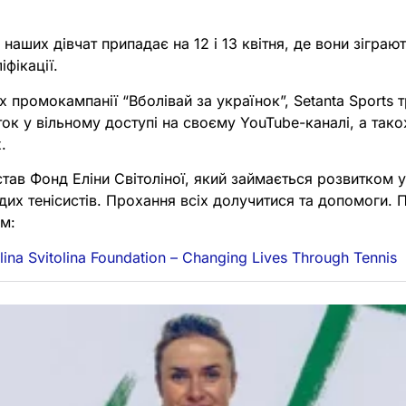
наших дівчат припадає на 12 і 13 квітня, де вони зіграют
іфікації.
 промокампанії “Вболівай за українок”, Setanta Sports 
ток у вільному доступі на своєму YouTube-каналі, а так
.
тав Фонд Еліни Світоліної, який займається розвитком 
их тенісистів. Прохання всіх долучитися та допомоги. 
м:
ina Svitolina Foundation – Changing Lives Through Tennis