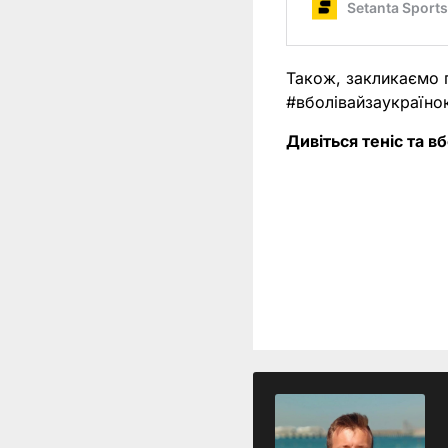
Також, закликаємо 
#вболівайзаукраїно
Дивіться теніс та в