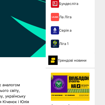
Бундесліга
Ла Ліга
Серія а
Ліга 1
Трендові новини
 є аналогом
ього світу,
зу, українську
 Кіченок і Юлія