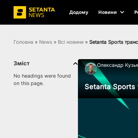
Додому
Новини
Р
Головна
»
News
»
Всi новини
»
Setanta Sports тран
Зміст
Олександр Кузь
No headings were found
on this page.
Setanta Sports