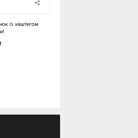
нок із хештегом
и!
!