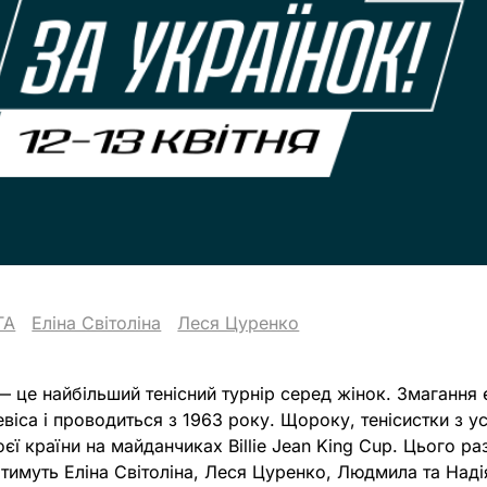
TA
Еліна Світоліна
Леся Цуренко
p — це найбільший тенісний турнір серед жінок. Змагання
віса і проводиться з 1963 року. Щороку, тенісистки з ус
єї країни на майданчиках Billie Jean King Cup. Цього ра
имуть Еліна Світоліна, Леся Цуренко, Людмила та Надія