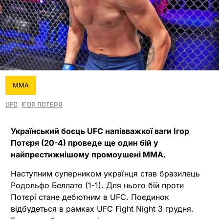
MMA
UFC
Ігор Потеря
Український боєць UFC напівважкої ваги Ігор
Потєря (20-4) проведе ще один бій у
найпрестижнішому промоушені MMA.
Наступним суперником українця став бразилець
Родольфо Беллато (1-1). Для нього бій проти
Потєрі стане дебютним в UFC. Поєдинок
відбудеться в рамках UFC Fight Night 3 грудня.