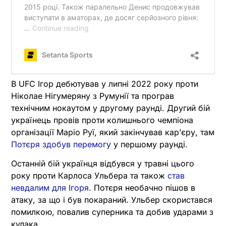
В UFC Ігор дебютував у липні 2022 року проти
Ніколае Нігумеряну з Румунії та програв
технічним нокаутом у другому раунді. Другий бій
українець провів проти колишнього чемпіона
організації Маріо Руї, який закінчував кар’єру, там
Потєря здобув перемогу
у першому раунді.
Останній бій українця відбувся у травні цього
року проти Карлоса Ульбера та також
став
невдалим для Ігоря
. Потєря необачно пішов в
атаку, за що і був покараний. Ульбер скористався
помилкою, повалив суперника та добив ударами з
кулака.