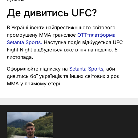
Де дивитись UFC?
В Україні івенти найпрестижнішого світового
промоушену MMA транслює
OTT-платформа
Setanta Sports.
Наступна подія відбудеться UFC
Fight Night відбудеться вже в ніч на неділю, 5
листопада.
Оформлюйте підписку на
Setanta Sports
, аби
дивитись бої українців та інших світових зірок
MMA у прямому етері.