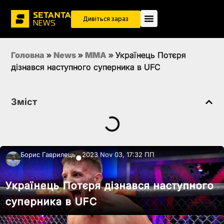
Дивіться зараз
Головна
»
News
»
MMA
»
Українець Потєря
дізнався наступного суперника в UFC
Зміст
Борис Гаврилець
2023 Nov 03, 17:32 ПП
●
Українець Потєря дізнався наступного
суперника в UFC