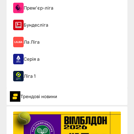
Прем'єр-ліга
Бундесліга
Ла Ліга
Серія а
Ліга 1
Трендові новини