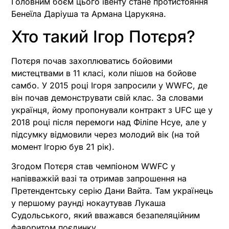
Головним боєм цього івенту стане протистояння
Бенеїла Даріуша та Армана Царукяна.
Хто такий Ігор Потєря?
Потєря почав захоплюватись бойовими
мистецтвами в 11 класі, коли пішов на бойове
самбо. У 2015 році Ігоря запросили у WWFC, де
він почав демонструвати свій клас. За словами
українця, йому пропонували контракт з UFC ще у
2018 році після перемоги над Філіпе Нсуе, але у
підсумку відмовили через молодий вік (на той
момент Ігорю був 21 рік).
Згодом Потєря став чемпіоном WWFC у
напівважкій вазі та отримав запрошення на
Претендентську серію Дани Вайта. Там українець
у першому раунді нокаутував Лукаша
Судольського, який вважався безапеляційним
фаворитом поєдинку.