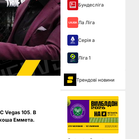
Бундесліга
Ла Ліга
Серія а
Ліга 1
Трендові новини
FC Vegas 105
.
В
Джоша Еммета.