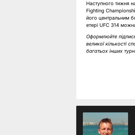
Наступного тижня на
Fighting Championsh
його центральним б
етері UFC 314 можн
Оформлюйте підпис
великої кількості с
багатьох інших тур