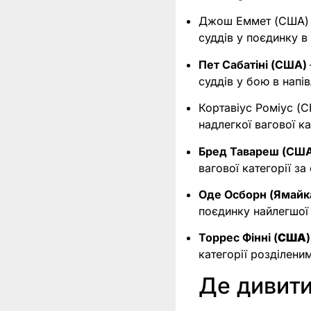
Джош Еммет (США)
суддів у поєдинку в 
Пет Сабатіні (США)
суддів у бою в напів
Кортавіус Роміус (
надлегкої вагової ка
Бред Тавареш (СШ
вагової категорії з
Оде Осборн (Ямайк
поєдинку найлегшої 
Торрес Фінні (
США
)
категорії розділени
Де дивит