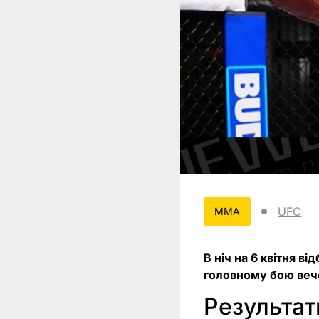
UFC
MMA
В ніч на 6 квітня в
головному бою веч
Результат