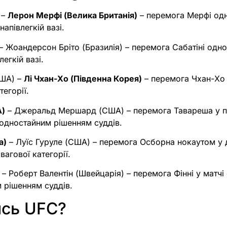
 –
Лерон Мерфі (Велика Британія)
– перемога Мерфі од
напівлегкій вазі.
– Жоандерсон Бріто (Бразилія) – перемога Сабатіні од
легкій вазі.
США) –
Лі Чхан-Хо (Південна Корея)
– перемога Чхан-Хо
тегорії.
А)
– Джеральд Мершард (США) – перемога Тавареша у п
а одностайним рішенням суддів.
а)
– Луїс Гуруле (США) – перемога Осборна нокаутом у 
вагової категорії.
– Роберт Валентін (Швейцарія) – перемога Фінні у матчі
м рішенням суддів.
ись UFC?