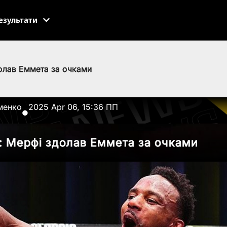
езультати
олав Еммета за очками
менко
2025 Apr 06, 15:36 ПП
●
: Мерфі здолав Еммета за очками