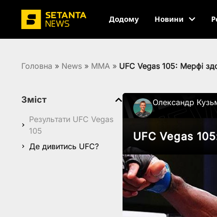
Додому
Новини
Р
Головна
»
News
»
MMA
»
UFC Vegas 105: Мерфі зд
Зміст
Олександр Кузь
Результати UFC Vegas
105
UFC Vegas 105
Де дивитись UFC?