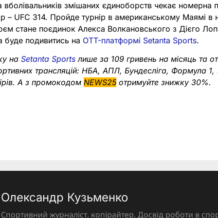
 вболівальників змішаних єдиноборств чекає номерна по
ip – UFC 314. Пройде турнір в американському Маямі в ні
оєм стане поєдинок Алекса Волкановського з Дієго Ло
а буде подивитись на
OTT-платформі Setanta Sports
.
ку на
Setanta Sports
лише за 109 гривень на місяць та о
портивних трансляцій: НБА, АПЛ, Бундесліга, Формула 1,
нірів. А з промокодом
NEWS25
отримуйте знижку 30%.
Олександр Кузьменко
Спортивний журналіст, копірайтер. Досвід роботи в спор