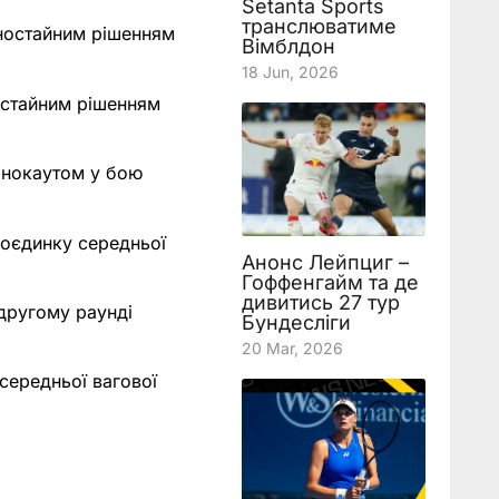
Setanta Sports
транслюватиме
ностайним рішенням
Вімблдон
18 Jun, 2026
ностайним рішенням
 нокаутом у бою
оєдинку середньої
Анонс Лейпциг –
Гоффенгайм та де
дивитись 27 тур
другому раунді
Бундесліги
20 Mar, 2026
 середньої вагової