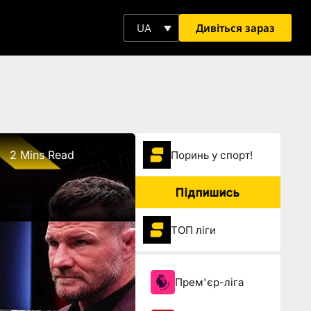
Дивіться зараз
UA
2 Mins Read
Поринь у спорт!
Підпишись
ТОП ліги
Прем'єр-ліга