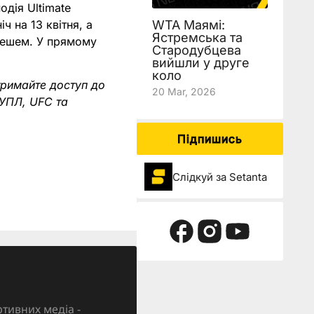
дія Ultimate
ч на 13 квітня, а
WTA Маямі:
Ястремська та
пешем. У прямому
Стародубцева
вийшли у друге
коло
тримайте доступ до
20 Mar, 2026
 УПЛ, UFC та
Підпишись
Слідкуй за Setanta
тивних медіа -