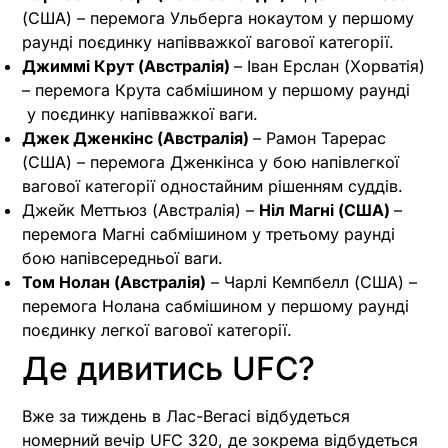
(США) – перемога Ульберга нокаутом у першому
раунді поєдинку напівважкої вагової категорії.
Джиммі Крут (Австралія)
– Іван Ерслан (Хорватія)
– перемога Крута сабмішином у першому раунді
у поєдинку напівважкої ваги.
Джек Дженкінс (Австралія)
– Рамон Тарерас
(США) – перемога Дженкінса у бою напівлегкої
вагової категорії одностайним рішенням суддів.
Джейк Меттьюз (Австралія) –
Ніл Магні (США)
–
перемога Магні сабмішином у третьому раунді
бою напівсередньої ваги.
Том Нолан (Австралія)
– Чарлі Кемпбелл (США) –
перемога Нолана сабмішином у першому раунді
поєдинку легкої вагової категорії.
Де дивитись UFC?
Вже за тиждень в Лас-Вегасі відбудеться
номерний вечір UFC 320, де зокрема відбудеться