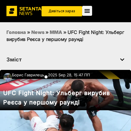
Дивіться зараз
Головна
»
News
»
MMA
»
UFC Fight Night: Ульберг
вирубив Реєса у першому раунді
Зміст
Борис Гаврилець
2025 Sep 28, 15:47 ПП
●
UFC Fight Night: Ульберг вирубив
Реєса у першому раунді