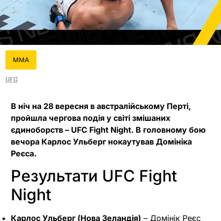
MMA
UFC
В ніч на 28 вересня в австралійському Перті,
пройшла чергова подія у світі змішаних
єдиноборств – UFC Fight Night. В головному бою
вечора Карлос Ульберг нокаутував Домініка
Реєса.
Результати UFC Fight
Night
Карлос Ульберг (Нова Зеландія)
– Домінік Реєс