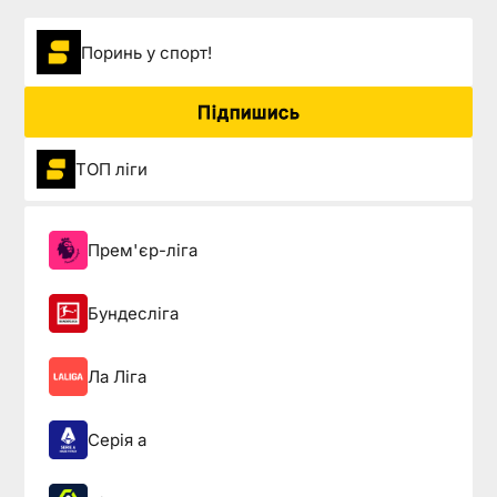
Поринь у спорт!
Підпишись
ТОП ліги
Прем'єр-ліга
Бундесліга
Ла Ліга
Серія а