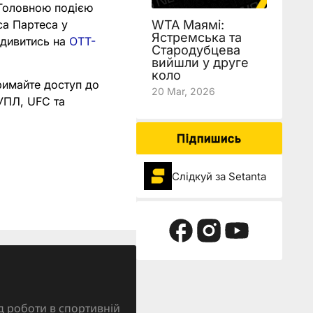
 Головною подією
са Партеса у
WTA Маямі:
Ястремська та
одивитись на
OTT-
Стародубцева
вийшли у друге
коло
римайте доступ до
20 Mar, 2026
 УПЛ, UFC та
Підпишись
Слідкуй за Setanta
д роботи в спортивній