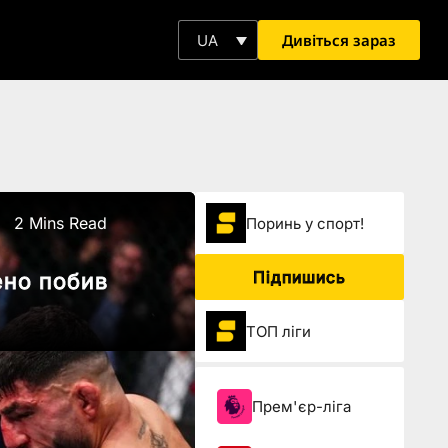
Дивіться зараз
UA
2 Mins Read
Поринь у спорт!
Підпишись
ено побив
ТОП ліги
Прем'єр-ліга