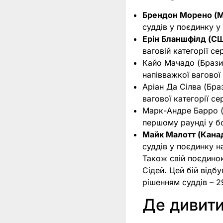
Брендон Морено (М
суддів у поєдинку у 
Ерін Бланшфілд (С
ваговій категорії с
Кайо Мачадо (Брази
напівважкої вагової
Аріан Да Сілва (Бра
вагової категорії се
Марк-Андре Барро 
першому раунді у бо
Майк Малотт (Кана
суддів у поєдинку н
Також свій поєдинок
Сідей. Цей бій відб
рішенням суддів – 2
Де дивит