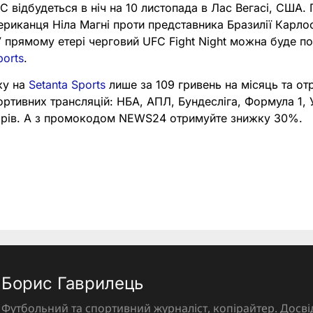
C відбудеться в ніч на 10 листопада в Лас Вегасі, США.
ериканця Ніла Магні проти представника Бразилії Карло
 У прямому етері черговий UFC Fight Night можна буде п
ports
.
ку на
Setanta Sports
лише за 109 гривень на місяць та от
портивних трансляцій: НБА, АПЛ, Бундесліга, Формула 1,
нірів. А з промокодом NEWS24 отримуйте знижку 30%.
Борис Гаврилець
Футбольний та спортивний журналіст, копірайтер. Досві