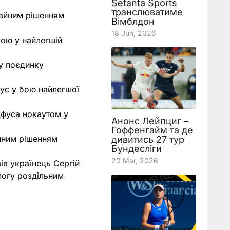
Setanta Sports
транслюватиме
тайним рішенням
Вімблдон
18 Jun, 2026
ою у найлегшій
у поєдинку
ус у бою найлегшої
фуса нокаутом у
Анонс Лейпциг –
Гоффенгайм та де
йним рішенням
дивитись 27 тур
Бундесліги
20 Mar, 2026
ів українець Сергій
могу роздільним