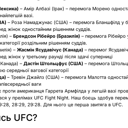
ексика)
– Амір Албазі (Ірак) – перемога Морено однос
найлегшій вазі.
ША)
– Роза Намаджунас (США) – перемога Бланшфілд у б
еред жінок одностайним рішенням суддів.
лія) –
Брендсон Рібейро (Бразилія)
– перемога Рібейро 
 категорії роздільним рішенням суддів.
зилія) –
Жасмін Ясудавічус (Канада)
– перемог Ясудавіч
ред жінок у третьому раунді після здачі суперниці
(Канада) –
Дастін Штольцфус (США)
– перемога Штольц
ю середньої вагової категорії
да)
– Тревін Джайлз (США) – перемога Малотта односта
апівсередньої ваги
 проти американця Гаррета Армфілда у легшій вазі пров
увся у прелімах UFC Fight Night. Наш боєць здобув пере
9:28, 28:29, 29:28. Для нього це перша звитяга в UFC.
ись UFC?