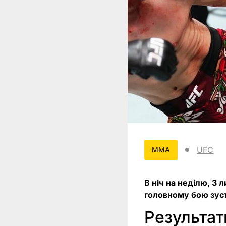
UFC
MMA
В ніч на неділю, 3 
головному бою зуст
Результат