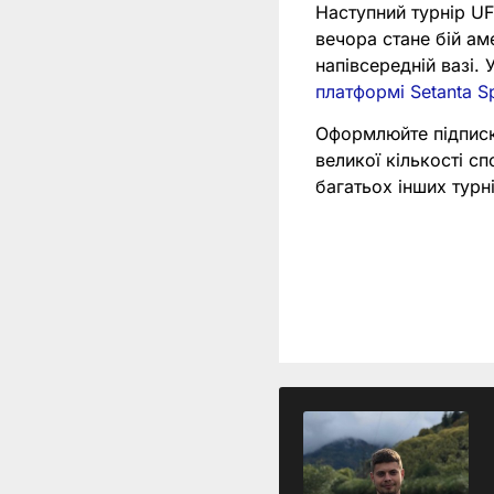
Наступний турнір UF
вечора стане бій ам
напівсередній вазі.
платформі Setanta S
Оформлюйте підпис
великої кількості с
багатьох інших тур