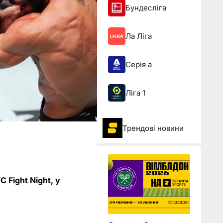
Бундесліга
Ла Ліга
Серія а
Ліга 1
Трендові новини
 Fight Night, у