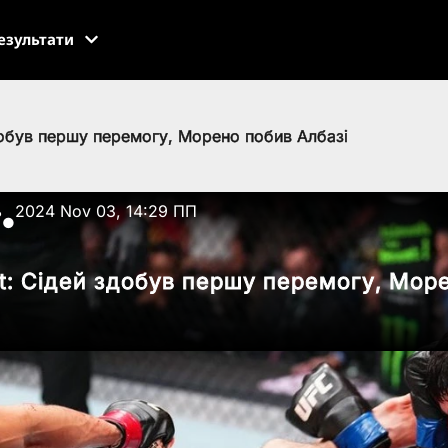
езультати
здобув першу перемогу, Морено побив Албазі
ь
2024 Nov 03, 14:29 ПП
●
ht: Сідей здобув першу перемогу, Мор