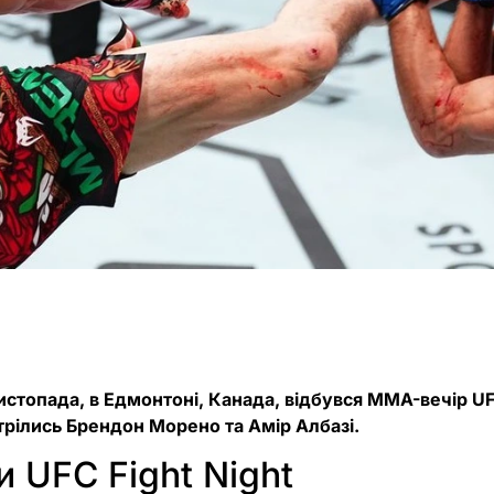
листопада, в Едмонтоні, Канада, відбувся MMA-вечір UFC
рілись Брендон Морено та Амір Албазі.
и UFC Fight Night