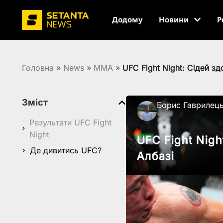
Додому
Новини
Р
Головна
»
News
»
MMA
»
UFC Fight Night: Сідей 
Зміст
Борис Гаврилец
Результати UFC Fight
Night
UFC Fight Nig
Де дивитись UFC?
Албазі