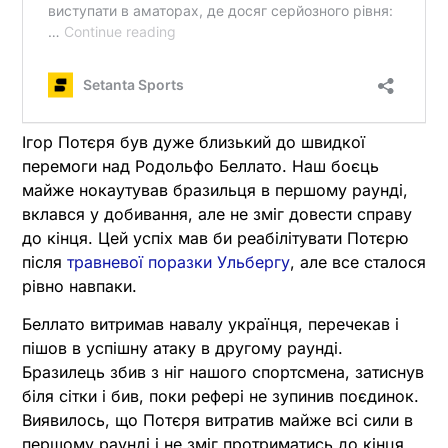
Ігор Потєря був дуже близький до швидкої
перемоги над Родольфо Беллато. Наш боєць
майже нокаутував бразильця в першому раунді,
вклався у добивання, але не зміг довести справу
до кінця. Цей успіх мав би реабілітувати Потєрю
після
травневої поразки Ульбергу
, але все сталося
рівно навпаки.
Беллато витримав навалу українця, перечекав і
пішов в успішну атаку в другому раунді.
Бразилець збив з ніг нашого спортсмена, затиснув
біля сітки і бив, поки рефері не зупинив поєдинок.
Виявилось, що Потєря витратив майже всі сили в
першому раунді і не зміг протриматись до кінця