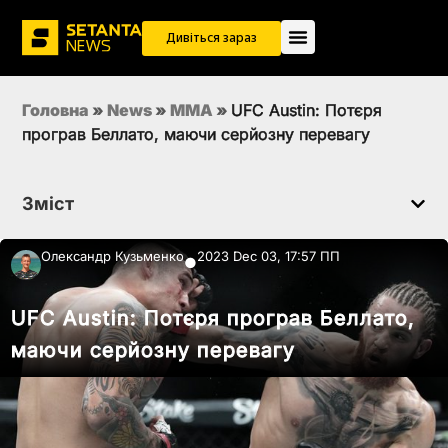
Дивіться зараз
Головна
»
News
»
MMA
»
UFC Austin: Потєря
програв Беллато, маючи серйозну перевагу
Зміст
Олександр Кузьменко
2023 Dec 03, 17:57 ПП
●
UFC Austin: Потєря програв Беллато,
маючи серйозну перевагу