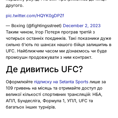
другого.
pic.twitter.com/HQYK0gDPZf
— Boxing (@fightingsstreet)
December 2, 2023
Таким чином, Ігор Потєря програв третій з
чотирьох останніх поєдинків. Такі показники дуже
сильно бʼють по шансах нашого бійця залишитиь в
UFC. Найближчим часом ми дізнаємось чи буде
промоушн продовжувати з ним контракт.
Де дивитись UFC?
Оформлюйте
підписку на Setanta Sports
лише за
109 гривень на місяць та отримайте доступ до
великої кількості спортивних трансляцій: НБА,
АПЛ, Бундесліга, Формула 1, УПЛ, UFC та
багатьох інших турнірів.