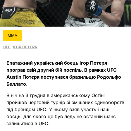
MMA
UFC
Ігор Потеря
Епатажний український боєць Ігор Потєря
програв свій другий бій поспіль. В рамках UFC
Austin Потєря поступився бразильцю Родольфо
Беллато.
В ніч на 3 грудня в американському Остіні
пройшов черговий турнір зі змішаних єдиноборств
під брендом UFC. У ньому взяв участь і наш
боєць, для якого це був ледь не останній шанс
залишитися в UFC.