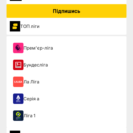
Підпишись
ТОП ліги
Прем'єр-ліга
Бундесліга
Ла Ліга
Серія а
Ліга 1