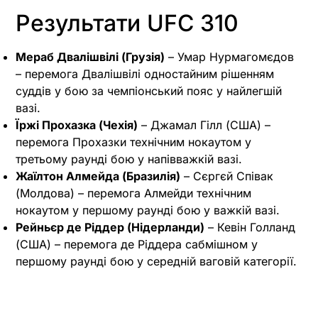
Результати UFC 310
Мераб Двалішвілі (Грузія)
– Умар Нурмагомєдов
– перемога Двалішвілі одностайним рішенням
суддів у бою за чемпіонський пояс у найлегшій
вазі.
Їржі Прохазка (Чехія)
– Джамал Гілл (США) –
перемога Прохазки технічним нокаутом у
третьому раунді бою у напівважкій вазі.
Жаїлтон Алмейда (Бразилія)
– Сєргєй Співак
(Молдова) – перемога Алмейди технічним
нокаутом у першому раунді бою у важкій вазі.
Рейньєр де Ріддер (Нідерланди)
– Кевін Голланд
(США) – перемога де Ріддера сабмішном у
першому раунді бою у середній ваговій категорії.