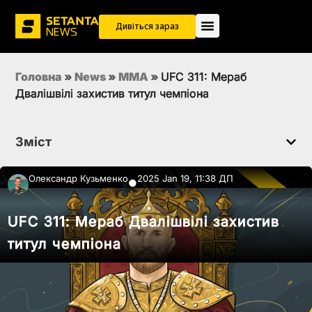
Дивіться зараз
Головна
»
News
»
MMA
»
UFC 311: Мераб
Двалішвілі захистив титул чемпіона
Зміст
Олександр Кузьменко
2025 Jan 19, 11:38 ДП
●
UFC 311: Мераб Двалішвілі захистив
титул чемпіона