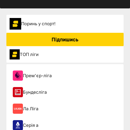
Поринь у спорт!
Підпишись
ТОП ліги
Прем'єр-ліга
Бундесліга
Ла Ліга
Серія а