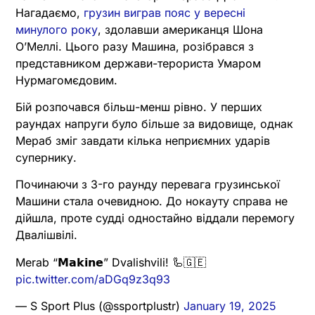
Нагадаємо,
грузин виграв пояс у вересні
минулого року
, здолавши американця Шона
ОʼМеллі. Цього разу Машина, розібрався з
представником держави-терориста Умаром
Нурмагомєдовим.
Бій розпочався більш-менш рівно. У перших
раундах напруги було більше за видовище, однак
Мераб зміг завдати кілька неприємних ударів
супернику.
Починаючи з 3-го раунду перевага грузинської
Машини стала очевидною. До нокауту справа не
дійшла, проте судді одностайно віддали перемогу
Двалішвілі.
Merab “𝗠𝗮𝗸𝗶𝗻𝗲” Dvalishvili! 🦾🇬🇪
pic.twitter.com/aDGq9z3q93
— S Sport Plus (@ssportplustr)
January 19, 2025