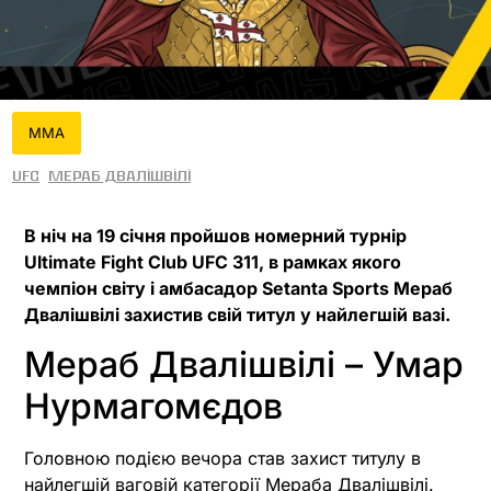
MMA
UFC
Мераб Двалішвілі
В ніч на 19 січня пройшов номерний турнір
Ultimate Fight Club UFC 311, в рамках якого
чемпіон світу і амбасадор Setanta Sports Мераб
Двалішвілі захистив свій титул у найлегшій вазі.
Мераб Двалішвілі – Умар
Нурмагомєдов
Головною подією вечора став захист титулу в
найлегшій ваговій категорії Мераба Двалішвілі.