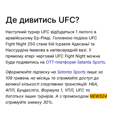
Де дивитись UFC?
Наступний турнір UFC відбудеться 1 лютого в
аравійському Ер-Ріяді. Головною подією UFC
Fight Night 250 стане бій Ісраеля Адесаньї та
Нассурдіна Імавова в напівсередній вазі. У
прямому етері черговий UFC Fight Night можна
буде подивитись на
OTT-платформі Setanta Sports
.
Оформлюйте підписку на
Setanta Sports
лише за
109 гривень на місяць та отримайте доступ до
великої кількості спортивних трансляцій: НБА,
АПЛ, Бундесліга, Формула 1, УПЛ, UFC та
багатьох інших турнірів. А з промокодом
NEWS24
отримуйте знижку 30%.