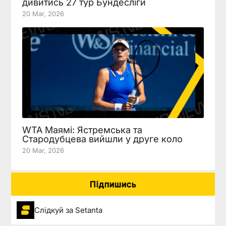
дивитись 27 тур Бундесліги
20 Mar, 2026
WTA Маямі: Ястремська та
Стародубцева вийшли у друге коло
20 Mar, 2026
Підпишись
Слідкуй за Setanta