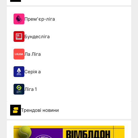
Прем'єр-ліга
Бундесліга
Ла Ліга
Серія а
Ліга 1
Трендові новини