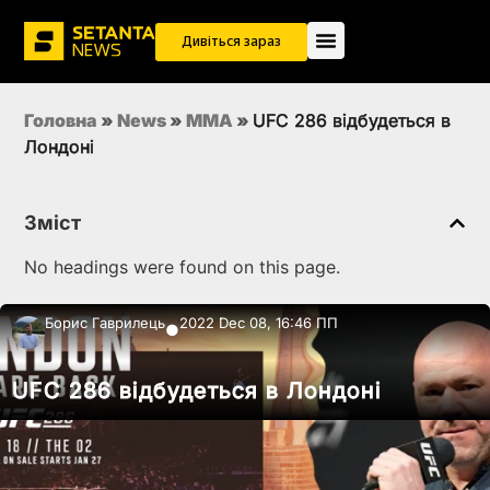
Дивіться зараз
Головна
»
News
»
MMA
»
UFC 286 відбудеться в
Лондоні
Зміст
No headings were found on this page.
Борис Гаврилець
2022 Dec 08, 16:46 ПП
●
UFC 286 відбудеться в Лондоні