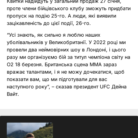
Квитки надійдуть у загальний продаж 27 січня,
проте члени бійцівського клубу зможуть придбати
пропуск на подію 25-го. А люди, які виявили
зацікавленість до цієї події, 26-го.
“Усі знають, як сильно я люблю наших
уболівальників у Великобританії. У 2022 році ми
провели два неймовірних шоу в Лондоні, і цього
разу ми організуємо бій за титул чемпіона світу на
O2 18 березня. Британська сцена ММА зараз
вражає талантами, і я не можу дочекатися, щоб
показати вам, що ми підготували для вас
наступного року”, – сказав президент UFC Дейна
Вайт.