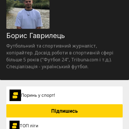
Борис Гаврилець
Футбольний та спортивний журналіст,
копірайтер. Досвід роботи в спортивній сфері
більше 5 років ("Футбол 24", Tribuna.com і т.д.).
Спеціалізація - український футбол.
Поринь у спорт!
Підпишись
ТОП ліги