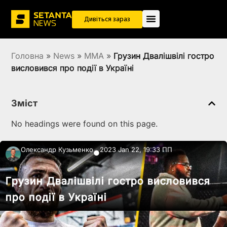
Дивіться зараз
Головна
»
News
»
MMA
»
Грузин Двалішвілі гостро
висловився про події в Україні
Зміст
No headings were found on this page.
Олександр Кузьменко
2023 Jan 22, 19:33 ПП
●
Грузин Двалішвілі гостро висловився
про події в Україні