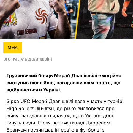
MMA
UFC
Мераб Двалішвілі
Грузинський боєць Мераб Двалішвілі емоційно
виступив після бою, нагадавши всім про те, що
відбувається в Україні.
Зірка UFC Мераб Двалішвілі взяв участь у турнірі
High Rollerz Jiu-Jitsu, де різко висловився про
війну, нагадавши глядачам, що в Україні досі
гинуть люди. Після перемоги над Дарреном
Бранчем грузин дав інтерв’ю в футболці з