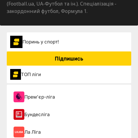
(Football.ua, UA-Футбол та ін.). Спеціалізація -
закордонний футбол, Формула 1.
Поринь у спорт!
Підпишись
ТОП ліги
Прем'єр-ліга
Бундесліга
Ла Ліга