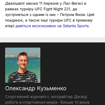
Двалішвілі зможе 11 березня у Лас-Вегасі в
рамках турніру UFC Fight Night 221, де
зустрінеться з одним із них – Пєтром Яном. Цей
поєдинок, а також інші турніри UFC в прямому
етері
дивіться ексклюзивно на Setanta Sports
.
Олександр Кузьменко
Спортивний журналіст, копірайтер. Досвід
роботи в спортивних медіа - більше 10 років