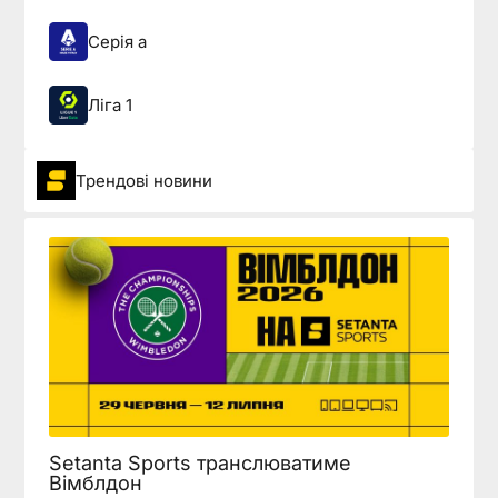
Серія а
Ліга 1
Трендові новини
Setanta Sports транслюватиме
Вімблдон