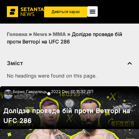
Дивіться зараз
Головна
»
News
»
MMA
»
Долідзе проведе бій
проти Ветторі на UFC 286
Зміст
No headings were found on this page.
Борис Гаврилець
2022 Dec 17, 11:32 ДП
●
Долідзе проведе бій проти Ветторі на
UFC 286