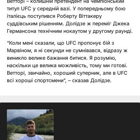
Ветторі – колишній претендент на чемпіонський
титул UFC у середній вазі. У попередньому бою
італієць поступився Роберту Віттакеру
суддівським рішенням. Долідзе ж переміг Джека
Германсона технічним нокаутом у другому раунді.
“Коли мені сказали, що UFC пропонує бій з
Марвіном, я ні секунди не сумнівався, відразу ж
виникло велике бажання битися. Я розумію,
наскільки це велика можливість, тому ми готові.
Ветторі, звичайно, хороший суперник, але в UFC
всі хороші спортсмени”, – сказав Долідзе.