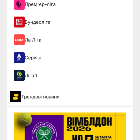
Прем'єр-ліга
Бундесліга
Ла Ліга
Серія а
Ліга 1
Трендові новини