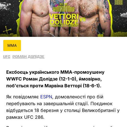
MMA
UFC
Роман Долідзе
Ексбоєць українського ММА-промоушену
WWFC Роман Долідзе (12-1-0), ймовірно,
поб’ється проти Марвіна Ветторі (18-6-1).
Як повідомляє
ESPN
, домовленості про бій
перебувають на завершальній стадії. Поєдинок
відбудеться 18 березня у столиці Великобританії у
рамках UFC 286.