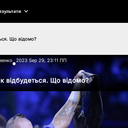
езультати
ться. Що відомо?
менко
2023 Sep 29, 23:11 ПП
●
ик відбудеться. Що відомо?