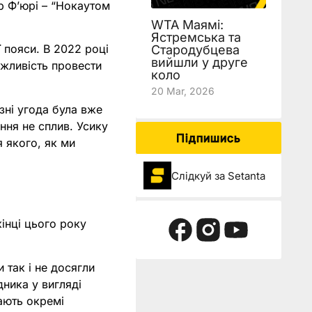
р Фʼюрі – “Нокаутом
WTA Маямі:
Ястремська та
 пояси. В 2022 році
Стародубцева
вийшли у друге
можливість провести
коло
20 Mar, 2026
езні угода була вже
ання не сплив. Усику
Підпишись
ля якого, як ми
Слідкуй за Setanta
кінці цього року
 так і не досягли
ника у вигляді
ають окремі