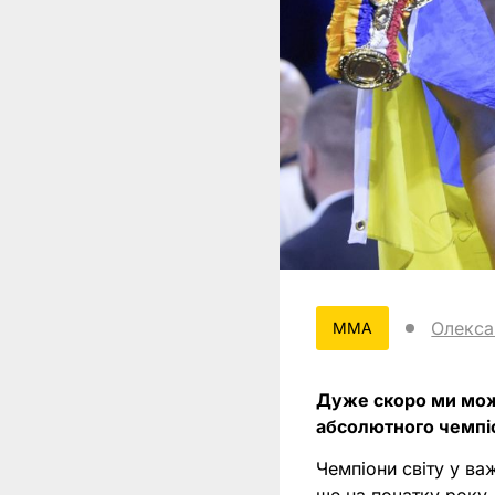
Олекса
MMA
Дуже скоро ми може
абсолютного чемпіо
Чемпіони світу у ва