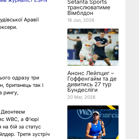
мив журналіст ESPN
Setanta Sports
транслюватиме
Вімблдон
удівської Аравії
18 Jun, 2026
оксери.
Анонс Лейпциг –
ього одразу три
Гоффенгайм та де
дивитись 27 тур
, британець так і
Бундесліги
а рингу,
20 Mar, 2026
з Деонтеєм
яс WBC, а Фʼюрі
 на бій за статус
лдер. Третя зустріч