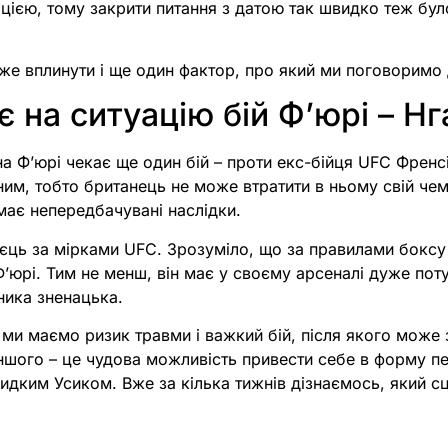
ацією, тому закрити питання з датою так швидко теж бу
е вплинути і ще один фактор, про який ми поговоримо 
є на ситуацію бій Фʼюрі – Н
а Фʼюрі чекає ще один бій – проти екс-бійця UFC Френс
ьним, тобто британець не може втратити в ньому свій че
 має непередбачувані наслідки.
оєць за мірками UFC. Зрозуміло, що за правилами бокс
ʼюрі. Тим не менш, він має у своєму арсеналі дуже пот
ника зненацька.
 ми маємо ризик травми і важкий бій, після якого може
іншого – це чудова можливість привести себе в форму п
идким Усиком. Вже за кілька тижнів дізнаємось, який сц