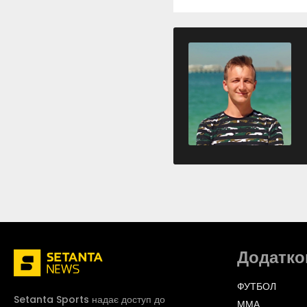
Додатко
ФУТБОЛ
Setanta Sports надає доступ до
ММА