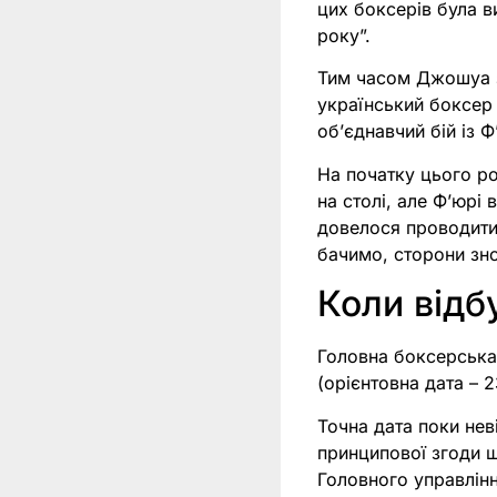
цих боксерів була 
року”.
Тим часом Джошуа з
український боксер 
обʼєднавчий бій із Ф
На початку цього р
на столі, але Фʼюрі 
довелося проводит
бачимо, сторони зно
Коли відб
Головна боксерська 
(орієнтовна дата – 
Точна дата поки нев
принципової згоди щ
Головного управлінн