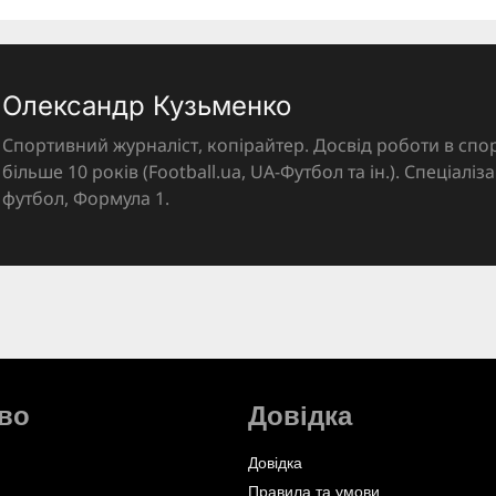
Олександр Кузьменко
Спортивний журналіст, копірайтер. Досвід роботи в спор
більше 10 років (Football.ua, UA-Футбол та ін.). Спеціалі
футбол, Формула 1.
во
Довідка
Довідка
Правила та умови