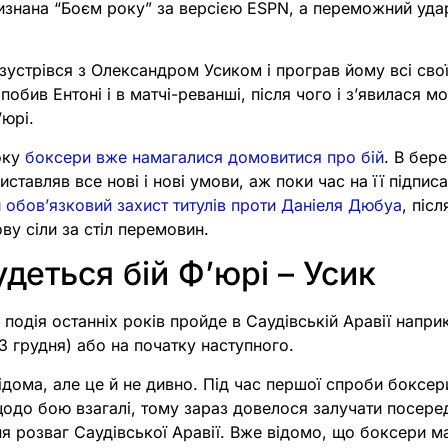
визнана “Боєм року” за версією ESPN, а переможний уда
устрівся з Олександром Усиком і програв йому всі свої
побив Ентоні і в матчі-реванші, після чого і зʼявилася 
ʼюрі.
оку
боксери вже намагалися домовитися про бій
. В бер
виставляв все нові і нові умови, аж поки час на її підпис
и
обовʼязковий захист титулів проти Даніеля Дюбуа
, піс
ву сіли за стіл перемовин.
удеться бій Фʼюрі – Усик
подія останніх років пройде в Саудівській Аравії напри
23 грудня) або на початку наступного.
ідома, але це й не дивно. Під час першої спроби боксери
одо бою взагалі, тому зараз довелося залучати посеред
я розваг Саудівської Аравії. Вже відомо, що боксери м