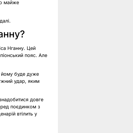
ло майже
далі.
ганну?
іса Нганну. Цей
мпіонський пояс. Але
у йому буде дуже
ужний удар, яким
 знадобитися довге
еред поєдинком з
енарій втілить у