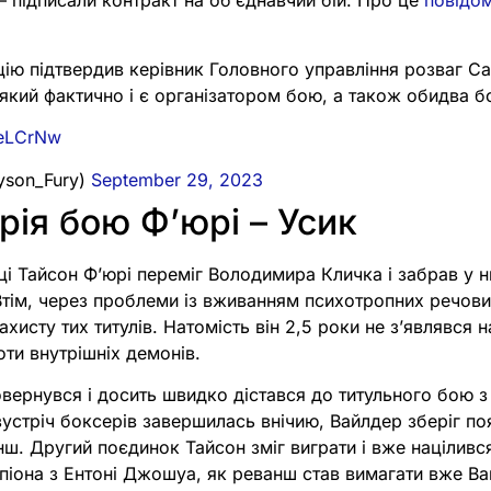
– підписали контракт на обʼєднавчий бій. Про це
повідо
ію підтвердив керівник Головного управління розваг Са
який фактично і є організатором бою, а також обидва б
LeLCrNw
son_Fury)
September 29, 2023
рія бою Фʼюрі – Усик
і Тайсон Фʼюрі переміг Володимира Кличка і забрав у н
Втім, через проблеми із вживанням психотропних речовин
хисту тих титулів. Натомість він 2,5 роки не зʼявлявся н
ти внутрішніх демонів.
овернувся і досить швидко дістався до титульного бою 
устріч боксерів завершилась внічию, Вайлдер зберіг по
ш. Другий поєдинок Тайсон зміг виграти і вже націлився
іона з Ентоні Джошуа, як реванш став вимагати вже Вай