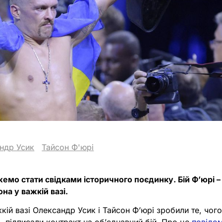
ндр Усик
Тайсон Ф'юрі
мо стати свідками історичного поєдинку. Бій Фʼюрі –
на у важкій вазі.
жкій вазі Олександр Усик і Тайсон Фʼюрі зробили те, чого