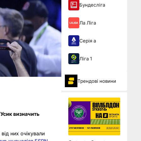
Бундесліга
Ла Ліга
Серія а
Ліга 1
Трендові новини
 Усик визначить
 від них очікували