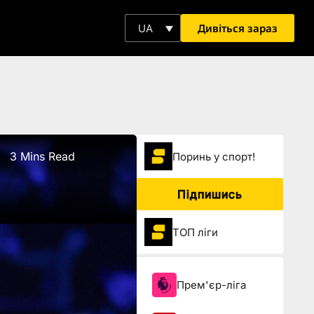
Дивіться зараз
UA
3 Mins Read
Поринь у спорт!
Підпишись
ТОП ліги
Прем'єр-ліга