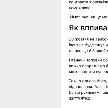
контракти з організ
неможливо.
Ймовірно, на це мож
Як вплива
28 жовтня на Тайсон
івент не буде титул
це все ще бій, який
Нганну – топовий б
важко впоратися з Ф
може застати супер
Тож, з одного боку,
відновлення. Але з 
більш рухливим і шв
життя Фʼюрі.