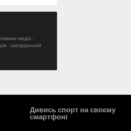
тивних медіа -
зація - закордонний
Дивись спорт на своєму
смартфоні