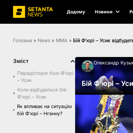
Додому
Новини
Р
Головна
»
News
»
MMA
»
Бій Фʼюрі – Усик відбуде
Зміст
Олександр Кузь
Передісторія бою Фʼюрі
– Усик
Бій Фʼюрі – Ус
Коли відбудеться бій
Фʼюрі – Усик
Як впливає на ситуацію
бій Фʼюрі – Нганну?