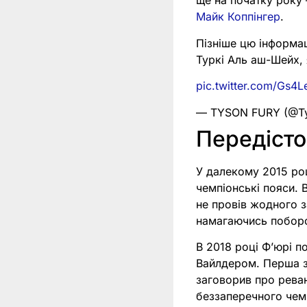
ще на початку року 
Майк Коппінгер
.
Пізніше цю інформац
Туркі Аль аш-Шейх, 
pic.twitter.com/Gs4
— TYSON FURY (@Ty
Передісто
У далекому 2015 роц
чемпіонські пояси. 
не провів жодного за
намагаючись поборо
В 2018 році Фʼюрі п
Вайлдером. Перша з
заговорив про реван
беззаперечного чемп