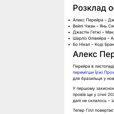
Розклад о
Алекс Перейра – Дж
Вейлі Чжан – Янь С
Джастін Гетжі – Ма
Шарліз Олівейра – 
Бо Нікал – Коді Бра
Алекс Пе
Перейра в листопаді
перемігши Їржі Про
для бразильця у нові
У першому захисном
провів ще у січні 2
далі не склалось – 
Тепер Гілл повертає