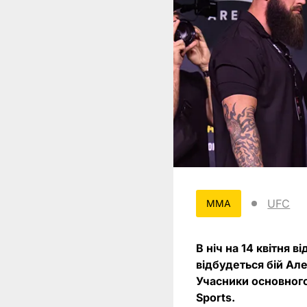
UFC
MMA
В ніч на 14 квітня 
відбудеться бій Але
Учасники основного
Sports.