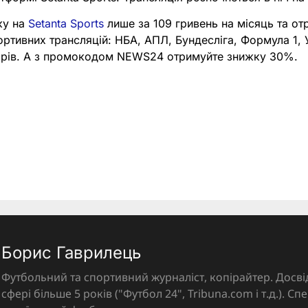
ку на
Setanta Sports
лише за 109 гривень на місяць та от
портивних трансляцій: НБА, АПЛ, Бундесліга, Формула 1,
нірів. А з промокодом NEWS24 отримуйте знижку 30%.
Борис Гаврилець
Футбольний та спортивний журналіст, копірайтер. Досві
сфері більше 5 років ("Футбол 24", Tribuna.com і т.д.). Спе