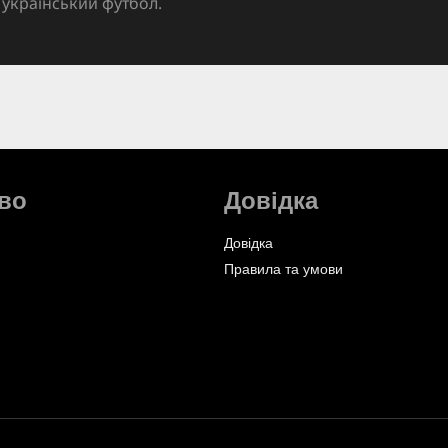
український футбол.
во
Довідка
Довідка
Правила та умови