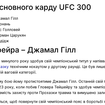
сновного карду UFC 300
амал Гілл
яонань
кс Голловей
Арман Царукян
ндідж
рейра – Джамал Гілл
 минулого року здобув свій чемпіонський титул у напівва
хазку
технічним нокаутом у другому раунді. Це був лиш
й ваговій категорії.
у бою йому протистоятиме Джамал Гілл. Останній свій 
023 року, коли побив Гловера Тейшейру та здобув чемпі
замість захисту проти Прохазки травма та вимушено зал
ться, щоб повернути свій чемпіонський пояс в боротьбі