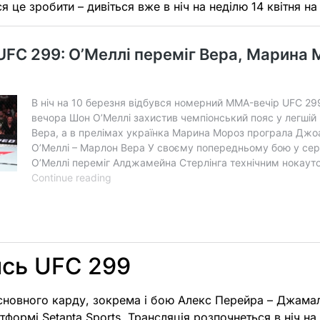
 це зробити – дивіться вже в ніч на неділю 14 квітня на 
ись UFC 299
сновного карду, зокрема і бою Алекс Перейра – Джамал
тформі Setanta Sports. Трансляція розпочнеться в ніч на 