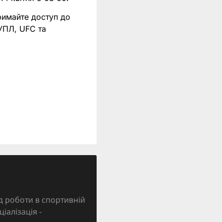
римайте доступ до
 УПЛ, UFC та
д роботи в спортивній
ціалізація -