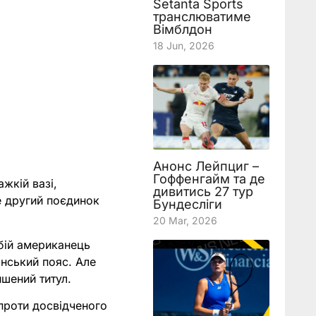
Setanta Sports
транслюватиме
Вімблдон
18 Jun, 2026
Анонс Лейпциг –
Гоффенгайм та де
жкій вазі,
дивитись 27 тур
е другий поєдинок
Бундесліги
20 Mar, 2026
бій американець
онський пояс. Але
ишений титул.
 проти досвідченого