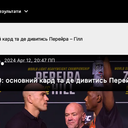
езультати
 кард та де дивитись Перейра – Гілл
ь
2024 Apr 12, 20:47 ПП
●
: основний кард та де дивитись Перей