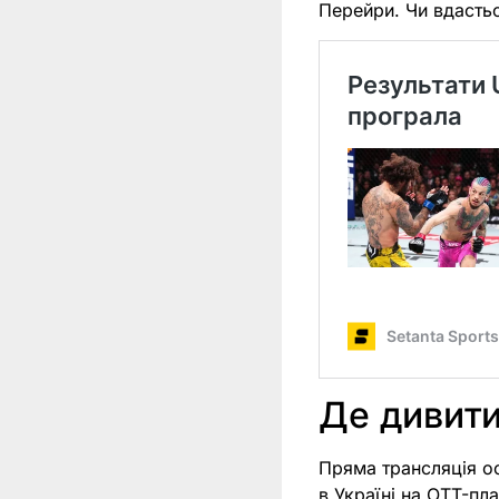
Перейри. Чи вдасться
Де дивит
Пряма трансляція о
в Україні на OTT-пла