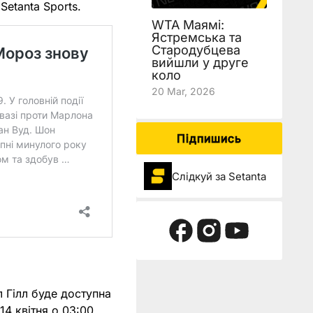
Setanta Sports.
WTA Маямі:
Ястремська та
Стародубцева
вийшли у друге
коло
20 Mar, 2026
Підпишись
Слідкуй за Setanta
 Гілл буде доступна
14 квітня о 03:00.