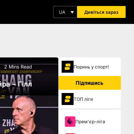
Дивіться зараз
UA
2 Mins Read
Поринь у спорт!
Підпишись
ра – Гілл
ТОП ліги
Прем'єр-ліга