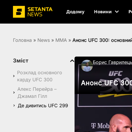
Додому
Новини
Р
Головна
»
News
»
MMA
»
Анонс UFC 300: основний
Зміст
Борис Гаврилец
Розклад основного
карду UFC 300
Анонс UFC 300
Алекс Перейра –
Джамал Гілл
Де дивитись UFC 299