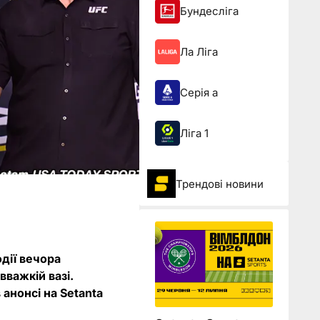
Бундесліга
Ла Ліга
Серія а
Ліга 1
Трендові новини
одії вечора
вважкій вазі.
анонсі на Setanta