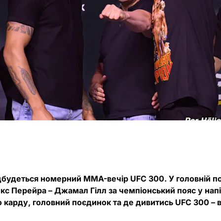
відбудеться номерний MMA-вечір UFC 300. У головній п
кс Перейра – Джамал Гілл за чемпіонський пояс у напі
 карду, головний поєдинок та де дивитись UFC 300 – в 