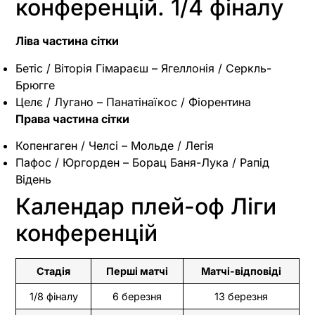
конференцій. 1/4 фіналу
Ліва частина сітки
Бетіс / Віторія Гімараєш – Ягеллонія / Серкль-
Брюгге
Целє / Лугано – Панатінаїкос / Фіорентина
Права частина сітки
Копенгаген / Челсі – Мольде / Легія
Пафос / Юргорден – Борац Баня-Лука / Рапід
Відень
Календар плей-оф Ліги
конференцій
Стадія
Перші матчі
Матчі-відповіді
1/8 фіналу
6 березня
13 березня