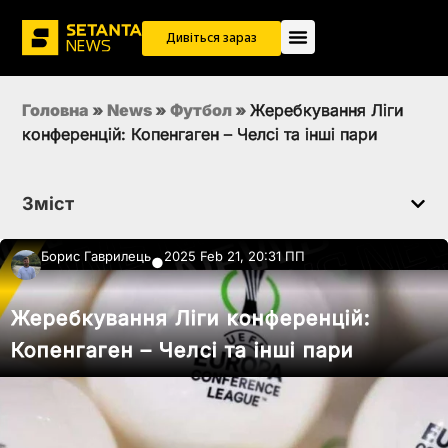
Дивіться зараз
Головна
»
News
»
Футбол
»
Жеребкування Ліги
конференцій: Копенгаген – Челсі та інші пари
Зміст
Борис Гаврилець
2025 Feb 21, 20:31 ПП
●
Жеребкування Ліги конференцій:
Копенгаген – Челсі та інші пари