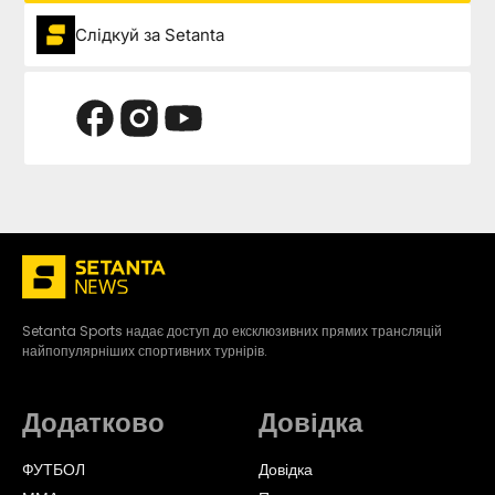
Слідкуй за Setanta
Setanta Sports надає доступ до ексклюзивних прямих трансляцій
найпопулярніших спортивних турнірів.
Додатково
Довідка
ФУТБОЛ
Довідка