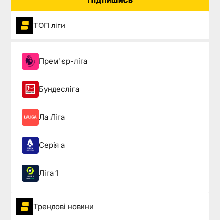
Підпишись
ТОП ліги
Прем'єр-ліга
Бундесліга
Ла Ліга
Серія а
Ліга 1
Трендові новини