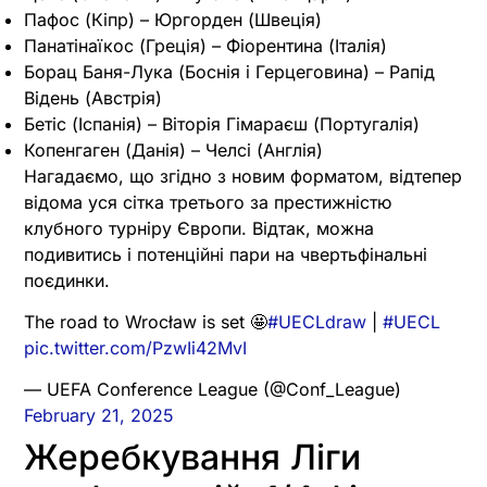
Пафос (Кіпр) – Юргорден (Швеція)
Панатінаїкос (Греція) – Фіорентина (Італія)
Борац Баня-Лука (Боснія і Герцеговина) – Рапід
Відень (Австрія)
Бетіс (Іспанія) – Віторія Гімараєш (Португалія)
Копенгаген (Данія) – Челсі (Англія)
Нагадаємо, що згідно з новим форматом, відтепер
відома уся сітка третього за престижністю
клубного турніру Європи. Відтак, можна
подивитись і потенційні пари на чвертьфінальні
поєдинки.
The road to Wrocław is set 🤩
#UECLdraw
|
#UECL
pic.twitter.com/PzwIi42MvI
— UEFA Conference League (@Conf_League)
February 21, 2025
Жеребкування Ліги