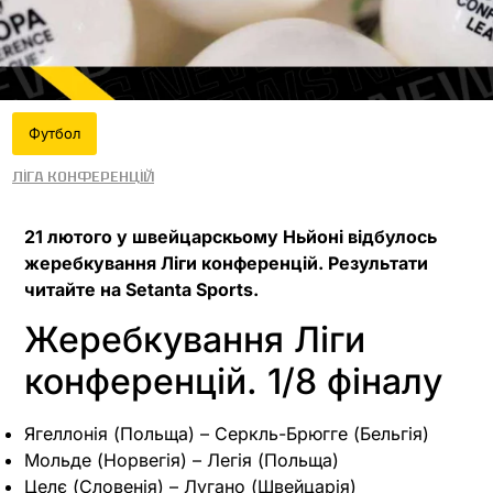
Футбол
Ліга конференцій
21 лютого у швейцарскьому Ньйоні відбулось
жеребкування Ліги конференцій. Результати
читайте на Setanta Sports.
Жеребкування Ліги
конференцій. 1/8 фіналу
Ягеллонія (Польща) – Серкль-Брюгге (Бельгія)
Мольде (Норвегія) – Легія (Польща)
Целє (Словенія) – Лугано (Швейцарія)