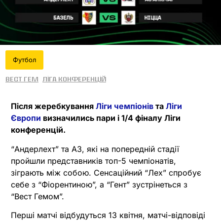
Футбол
Вест Гем
Ліга конференцій
Після жеребкування
Ліги чемпіонів
та
Ліги
Європи
визначились пари і 1/4 фіналу Ліги
конференцій.
“Андерлехт” та АЗ, які на попередній стадії
пройшли представників топ-5 чемпіонатів,
зіграють між собою. Сенсаційний “Лех” спробує
себе з “Фіорентиною”, а “Гент” зустрінеться з
“Вест Гемом”.
Перші матчі відбудуться 13 квітня, матчі-відповіді