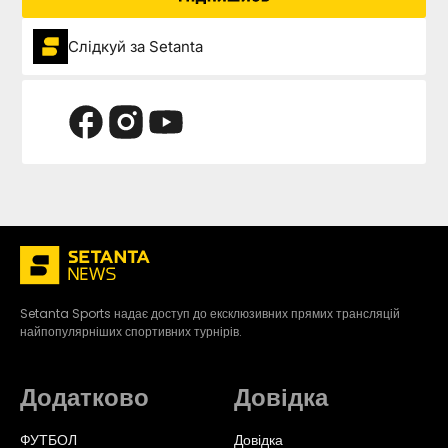
Слідкуй за Setanta
Setanta Sports надає доступ до ексклюзивних прямих трансляцій
найпопулярніших спортивних турнірів.
Додатково
Довідка
ФУТБОЛ
Довідка