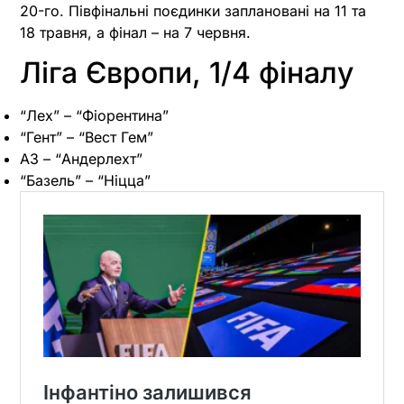
20-го. Півфінальні поєдинки заплановані на 11 та
18 травня, а фінал – на 7 червня.
Ліга Європи, 1/4 фіналу
“Лех” – “Фіорентина”
“Гент” – “Вест Гем”
АЗ – “Андерлехт”
“Базель” – “Ніцца”