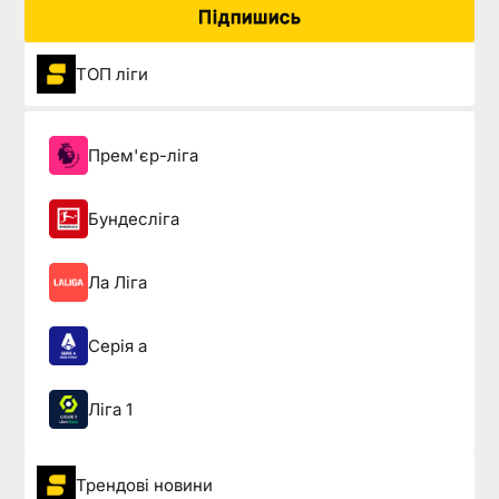
Підпишись
ТОП ліги
Прем'єр-ліга
Бундесліга
Ла Ліга
Серія а
Ліга 1
Трендові новини