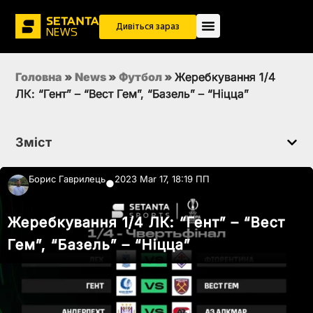
Дивіться зараз
Головна
»
News
»
Футбол
»
Жеребкування 1/4
ЛК: “Гент” – “Вест Гем”, “Базель” – “Ніцца”
Зміст
Борис Гаврилець
2023 Mar 17, 18:19 ПП
●
Жеребкування 1/4 ЛК: “Гент” – “Вест
Гем”, “Базель” – “Ніцца”