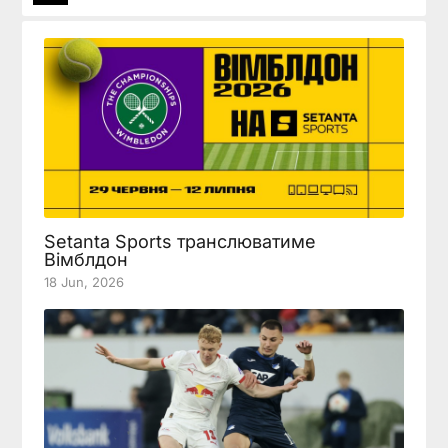
Setanta Sports транслюватиме
Вімблдон
18 Jun, 2026