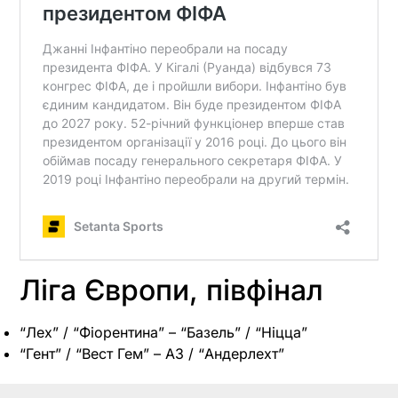
Ліга Європи, півфінал
“Лех” / “Фіорентина” – “Базель” / “Ніцца”
“Гент” / “Вест Гем” – АЗ / “Андерлехт”