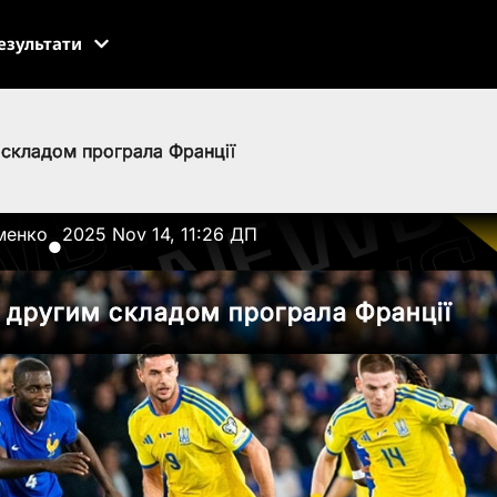
езультати
 складом програла Франції
менко
2025 Nov 14, 11:26 ДП
●
и другим складом програла Франції