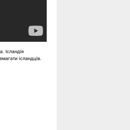
. Ісландія
магати ісландців.