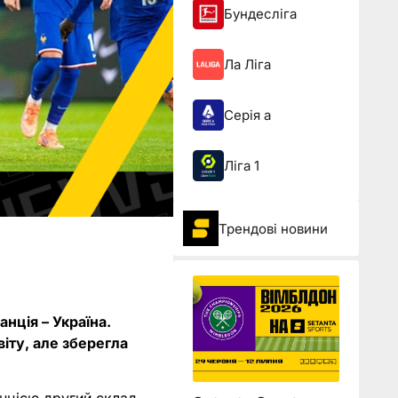
Бундесліга
Ла Ліга
Серія а
Ліга 1
Трендові новини
нція – Україна.
іту, але зберегла