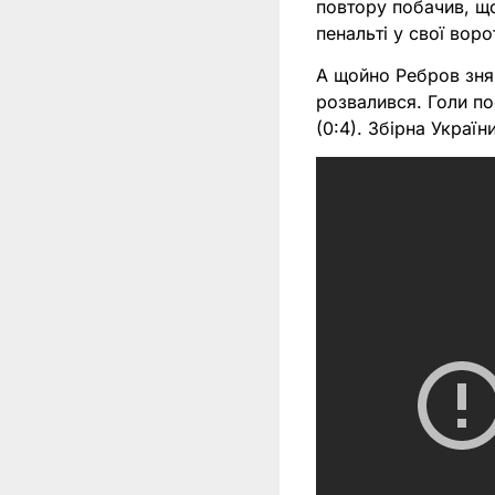
повтору побачив, що
пенальті у свої вор
А щойно Ребров зняв
розвалився. Голи по
(0:4). Збірна Украї