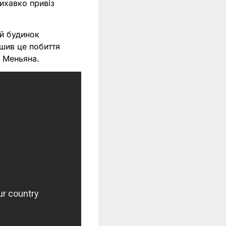
ихавко привіз
ий будинок
ршив це побиття
а Меньяна.