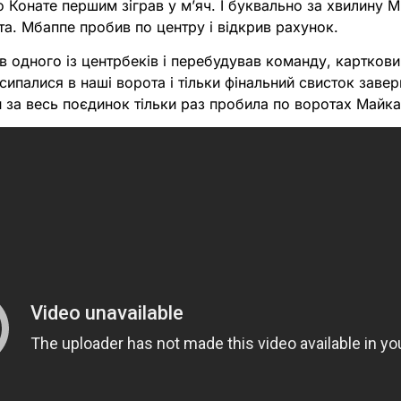
 Конате першим зіграв у мʼяч. І буквально за хвилину М
ота. Мбаппе пробив по центру і відкрив рахунок.
 одного із центрбеків і перебудував команду, картков
сипалися в наші ворота і тільки фінальний свисток заве
ни за весь поєдинок тільки раз пробила по воротах Майк