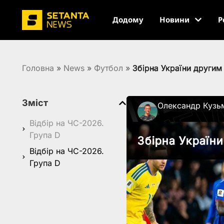
Додому
Новини
Р
Головна
»
News
»
Футбол
»
Збірна України другим
Зміст
Олександр Кузь
Відбір на ЧС-2026.
Група D
Збірна Україн
Відбір на ЧС-2026.
Група D