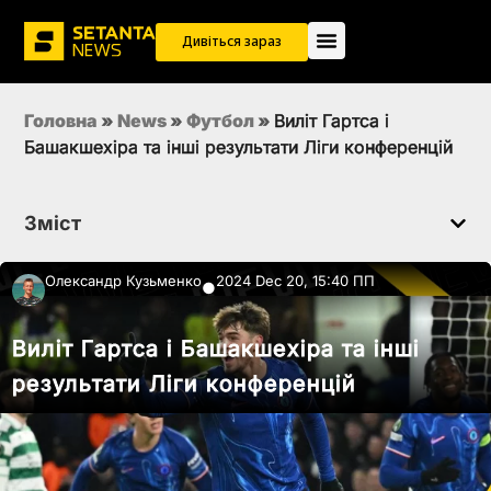
Дивіться зараз
Головна
»
News
»
Футбол
»
Виліт Гартса і
Башакшехіра та інші результати Ліги конференцій
Зміст
Олександр Кузьменко
2024 Dec 20, 15:40 ПП
●
Виліт Гартса і Башакшехіра та інші
результати Ліги конференцій