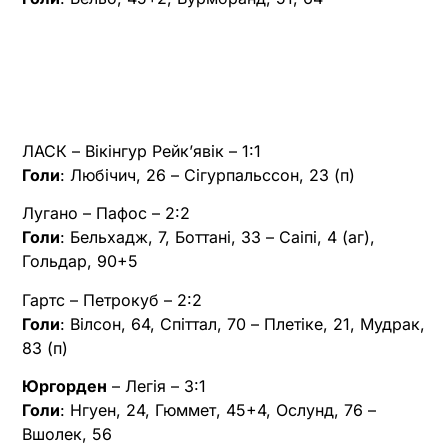
ЛАСК – Вікінгур Рейк’явік – 1:1
Голи
: Любічич, 26 – Сігурпальссон, 23 (п)
Лугано – Пафос – 2:2
Голи
: Бельхадж, 7, Боттані, 33 – Саіпі, 4 (аг),
Гольдар, 90+5
Гартс – Петрокуб – 2:2
Голи
: Вілсон, 64, Спіттал, 70 – Плетіке, 21, Мудрак,
83 (п)
Юргорден
– Легія – 3:1
Голи
: Нгуен, 24, Гюммет, 45+4, Ослунд, 76 –
Вшолек, 56