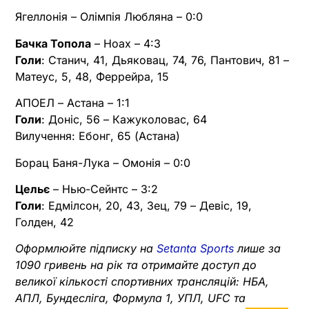
Ягеллонія – Олімпія Любляна – 0:0
Бачка Топола
– Ноах – 4:3
Голи
: Станич, 41, Дьяковац, 74, 76, Пантович, 81 –
Матеус, 5, 48, Феррейра, 15
АПОЕЛ – Астана – 1:1
Голи
: Доніс, 56 – Кажуколовас, 64
Вилучення: Ебонг, 65 (Астана)
Борац Баня-Лука – Омонія – 0:0
Цельє
– Нью-Сейнтс – 3:2
Голи
: Едмілсон, 20, 43, Зец, 79 – Девіс, 19,
Голден, 42
Оформлюйте підписку на
Setanta Sports
лише за
1090 гривень на рік та отримайте доступ до
великої кількості спортивних трансляцій: НБА,
АПЛ, Бундесліга, Формула 1, УПЛ, UFC та