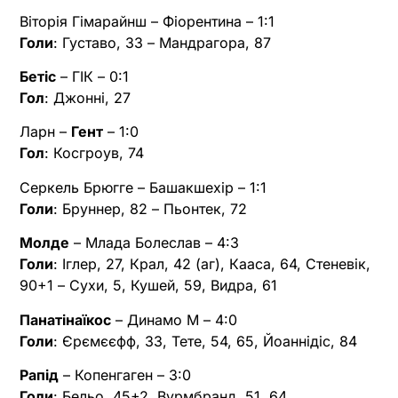
Віторія Гімарайнш – Фіорентина – 1:1
Голи
: Густаво, 33 – Мандрагора, 87
Бетіс
– ГІК – 0:1
Гол
: Джонні, 27
Ларн –
Гент
– 1:0
Гол
: Косгроув, 74
Серкель Брюгге – Башакшехір – 1:1
Голи
: Бруннер, 82 – Пьонтек, 72
Молде
– Млада Болеслав – 4:3
Голи
: Іглер, 27, Крал, 42 (аг), Кааса, 64, Стеневік,
90+1 – Сухи, 5, Кушей, 59, Видра, 61
Панатінаїкос
– Динамо М – 4:0
Голи
: Єрємєєфф, 33, Тете, 54, 65, Йоаннідіс, 84
Рапід
– Копенгаген – 3:0
Голи
: Бельо, 45+2, Вурмбранд, 51, 64