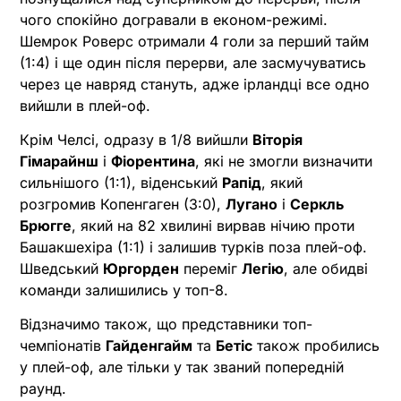
чого спокійно догравали в економ-режимі.
Шемрок Роверс отримали 4 голи за перший тайм
(1:4) і ще один після перерви, але засмучуватись
через це навряд стануть, адже ірландці все одно
вийшли в плей-оф.
Крім Челсі, одразу в 1/8 вийшли
Віторія
Гімарайнш
і
Фіорентина
, які не змогли визначити
сильнішого (1:1), віденський
Рапід
, який
розгромив Копенгаген (3:0),
Лугано
і
Серкль
Брюгге
, який на 82 хвилині вирвав нічию проти
Башакшехіра (1:1) і залишив турків поза плей-оф.
Шведський
Юргорден
переміг
Легію
, але обидві
команди залишились у топ-8.
Відзначимо також, що представники топ-
чемпіонатів
Гайденгайм
та
Бетіс
також пробились
у плей-оф, але тільки у так званий попередній
раунд.