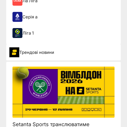
Ла Ліга
Серія а
Ліга 1
Трендові новини
Setanta Sports транслюватиме