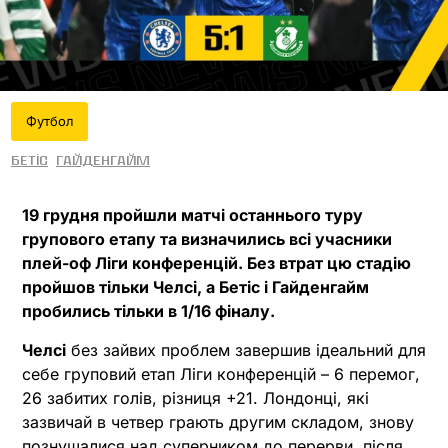
Футбол
Бетіс
Гайденгайм
19 грудня пройшли матчі останнього туру
групового етапу та визначились всі учасники
плей-оф Ліги конференцій. Без втрат цю стадію
пройшов тільки Челсі, а Бетіс і Гайденгайм
пробились тільки в 1/16 фіналу.
Челсі
без зайвих проблем завершив ідеальний для
себе груповий етап Ліги конференцій – 6 перемог,
26 забитих голів, різниця +21. Лондонці, які
зазвичай в четвер грають другим складом, знову
познущалися над суперником до перерви, після