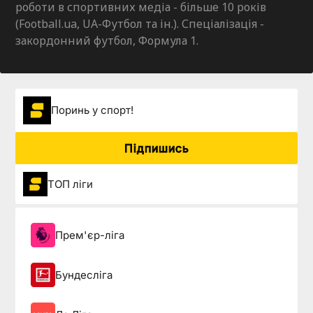
роботи в спортивних медіа - більше 10 років
(Football.ua, UA-Футбол та ін.). Спеціалізація -
закордонний футбол, Формула 1.
Поринь у спорт!
Підпишись
ТОП ліги
Прем'єр-ліга
Бундесліга