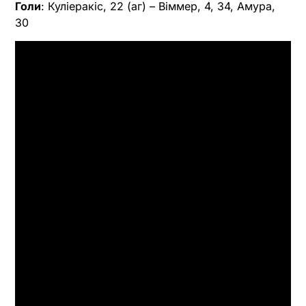
Голи
: Куліеракіс, 22 (аг) – Віммер, 4, 34, Амура,
30