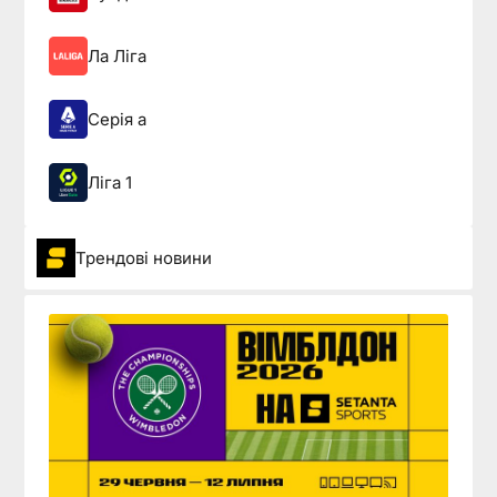
Ла Ліга
Серія а
Ліга 1
Трендові новини