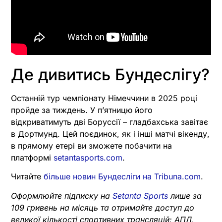
Де дивитись Бундеслігу?
Останній тур чемпіонату Німеччини в 2025 році
пройде за тиждень. У пʼятницю його
відкриватимуть дві Боруссії – гладбахська завітає
в Дортмунд. Цей поєдинок, як і інші матчі вікенду,
в прямому етері ви зможете побачити на
платформі
setantasports.com
.
Читайте
більше новин Бундесліги на Tribuna.com
.
Оформлюйте підписку на
Setanta Sports
лише за
109 гривень на місяць та отримайте доступ до
великої кількості спортивних трансляцій: АПЛ,