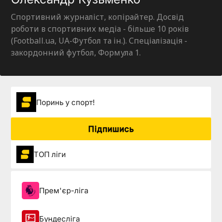
Спортивний журналіст, копірайтер. Досвід
роботи в спортивних медіа - більше 10 років
(Football.ua, UA-Футбол та ін.). Спеціалізація -
закордонний футбол, Формула 1.
Поринь у спорт!
Підпишись
ТОП ліги
Прем'єр-ліга
Бундесліга