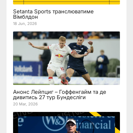
Setanta Sports транслюватиме
Вімблдон
18 Jun, 2026
Анонс Лейпциг – Гоффенгайм та де
дивитись 27 тур Бундесліги
20 Mar, 2026