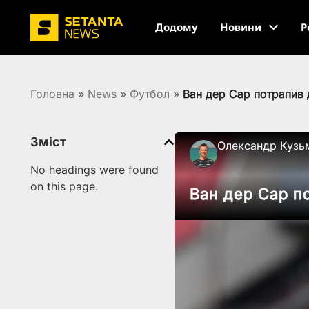
Додому
Новини
Р
Головна
»
News
»
Футбол
»
Ван дер Сар потрапив 
Зміст
Олександр Кузь
No headings were found
on this page.
Ван дер Сар по