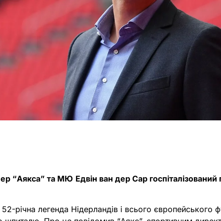
пер “Аякса” та МЮ
Едвін ван дер Сар госпіталізований
я, 52-річна легенда Нідерландів і всього європейського 