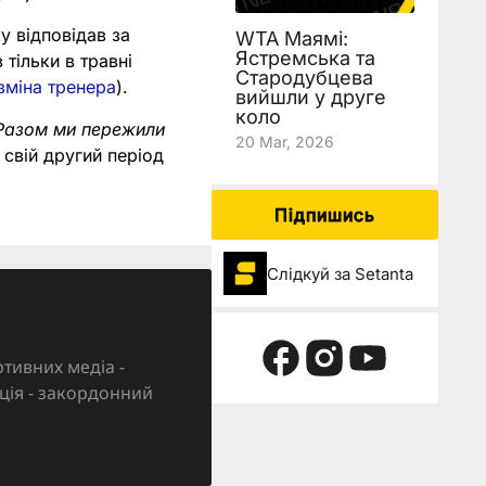
у відповідав за
WTA Маямі:
Ястремська та
тільки в травні
Стародубцева
зміна тренера
).
вийшли у друге
коло
 Разом ми пережили
20 Mar, 2026
 свій другий період
Підпишись
Слідкуй за Setanta
тивних медіа -
зація - закордонний