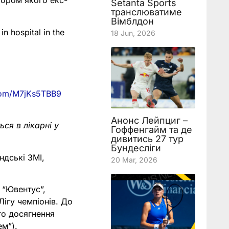
тором якого екс-
Setanta Sports
транслюватиме
Вімблдон
n hospital in the
18 Jun, 2026
.com/M7jKs5TBB9
Анонс Лейпциг –
ся в лікарні у
Гоффенгайм та де
дивитись 27 тур
Бундесліги
ндські ЗМІ,
20 Mar, 2026
 “Ювентус”,
Лігу чемпіонів. До
го досягнення
ем”).