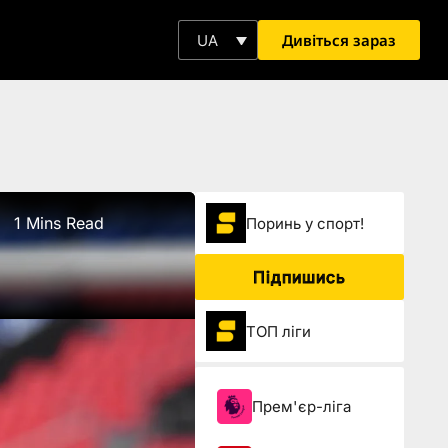
Дивіться зараз
UA
1 Mins Read
Поринь у спорт!
Підпишись
ТОП ліги
Прем'єр-ліга