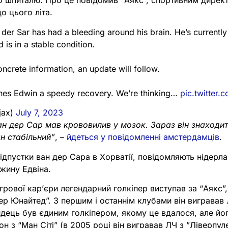
о шпиталю. Про це повідомив “Аякс”, спортивним дирек
о цього літа.
der Sar has had a bleeding around his brain. He’s currently i
d is in a stable condition.
ncrete information, an update will follow.
hes Edwin a speedy recovery. We’re thinking…
pic.twitter
jax)
July 7, 2023
ан дер Сар мав крововилив у мозок. Зараз він знаходить
ан стабільний”
, –
йдеться у повідомленні амстердамців
.
відпустки ван дер Сара в Хорватії, повідомляють нідерла
жину Едвіна.
ігрової кар’єри легендарний голкіпер виступав за “Аякс”,
ер Юнайтед”. З першим і останнім клубами він вигравав 
ндець був єдиним голкіпером, якому це вдалося, але йо
н з “Ман Сіті” (в 2005 році він вигравав ЛЧ з ”Ліверпул