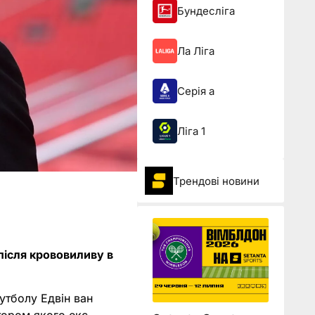
Бундесліга
Ла Ліга
Серія а
Ліга 1
Трендові новини
 після крововиливу в
футболу Едвін ван