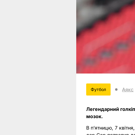
Аякс
Футбол
Легендарний голкі
мозок.
В п’ятницю, 7 квітн