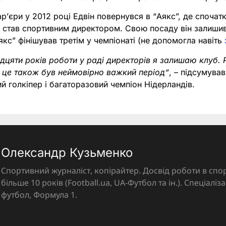
р’єри у 2012 році Едвін повернувся в “Аякс”, де спочатк
 став спортивним директором. Свою посаду він залишив 
якс” фінішував третім у чемпіонаті (не допомогла навіть
дцяти років роботи у раді директорів я залишаю клуб.
е це також був неймовірно важкий період“
, – підсумував
ий голкіпер і багаторазовий чемпіон Нідерландів.
Олександр Кузьменко
Спортивний журналіст, копірайтер. Досвід роботи в спор
більше 10 років (Football.ua, UA-Футбол та ін.). Спеціалі
футбол, Формула 1.