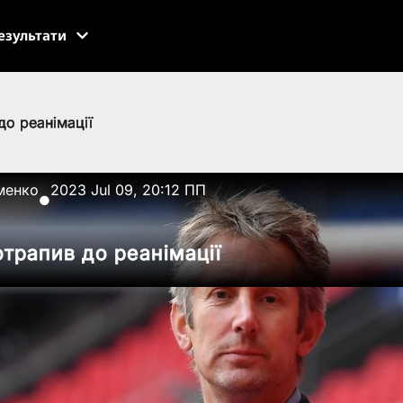
езультати
до реанімації
менко
2023 Jul 09, 20:12 ПП
●
трапив до реанімації