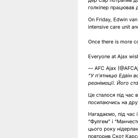
дер Сар потрапив д
голкіпер працював д
On Friday, Edwin van 
intensive care unit an
Once there is more co
Everyone at Ajax wis
— AFC Ajax (@AFCA
“У п’ятницю Едвін в
реанімації. Його ст
Це сталося під час 
посилаючись на дру
Нагадаємо, під час 
“Фулгем” і “Манчест
цього року нідерла
повторив Скот Карсо