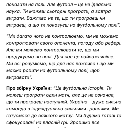
показати на полі. Але футбол – це не ідеальна
наука. Ти можеш сьогодні програти, а завтра
виграти. Важливо не те, що ти програєш чи
виграєш, а що ти показуєш на футбольному полі”.
“Ми багато чого не контролюємо, ми не можемо
контролювати свого опонента, погоду або рефері.
Але ми можемо контролювати те, що ми
продукуємо на полі. Для нас це найважливіше.
Ми всі розуміємо, що для нас важливо і що ми
маємо робити на футбольному полі, щоб
вигравати”.
Про збірну України:
“Це футбольна історія. Ти
можеш програти один матч, але це не означає,
що ти програєш наступний. Україна – дуже сильна
команда з індивідуально сильними гравцями. Ми
готуємося до важкого матчу. Ми будемо готові та
сфокусовані на власній грі. Зробимо все