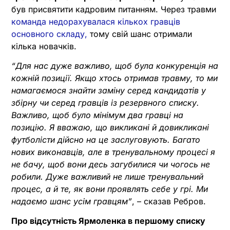
був присвятити кадровим питанням. Через травми
команда недорахувалася кількох гравців
основного складу,
тому свій шанс отримали
кілька новачків.
“Для нас дуже важливо, щоб була конкуренція на
кожній позиції. Якщо хтось отримав травму, то ми
намагаємося знайти заміну серед кандидатів у
збірну чи серед гравців із резервного списку.
Важливо, щоб було мінімум два гравці на
позицію. Я вважаю, що викликані й довикликані
футболісти дійсно на це заслуговують. Багато
нових виконавців, але в тренувальному процесі я
не бачу, щоб вони десь загубилися чи чогось не
робили. Дуже важливий не лише тренувальний
процес, а й те, як вони проявлять себе у грі. Ми
надаємо шанс усім гравцям”
, – сказав Ребров.
Про відсутність Ярмоленка в першому списку