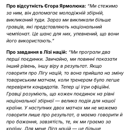
Про відсутність Єгора Ярмолюка:
“Ми стежимо
за ним, він допомагає молодіжній збірній,
викликаний туди. Зараз ми викликали більше
гравців, які представляють національний
чемпіонат. Це шанс для них, упевнений, що вони
його використають.”
Про завдання в Лізі націй:
“Ми програли два
перші поєдинки. Звичайно, ми повинні показати
інший рівень, іншу віру в результат. Якщо
говорити про Лігу націй, то вона прийшла на зміну
товариським матчам, коли тренерам було легше
перевіряти кандидатів. Тепер ці ігри офіційні.
Гравці розуміють, що кожен поєдинок на рівні
національної збірної — велика подія для нашої
країни. У наступних двох матчах ми не можемо
говорити лише про результат, а маємо говорити й
про бажання, завзятість, те, як ми граємо за
країну. Для мене Ліга націй — це більше