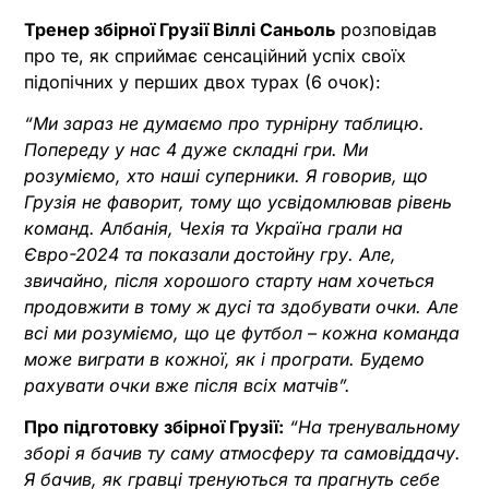
Тренер збірної Грузії Віллі Саньоль
розповідав
про те, як сприймає сенсаційний успіх своїх
підопічних у перших двох турах (6 очок):
“Ми зараз не думаємо про турнірну таблицю.
Попереду у нас 4 дуже складні гри. Ми
розуміємо, хто наші суперники. Я говорив, що
Грузія не фаворит, тому що усвідомлював рівень
команд. Албанія, Чехія та Україна грали на
Євро-2024 та показали достойну гру. Але,
звичайно, після хорошого старту нам хочеться
продовжити в тому ж дусі та здобувати очки. Але
всі ми розуміємо, що це футбол – кожна команда
може виграти в кожної, як і програти. Будемо
рахувати очки вже після всіх матчів”.
Про підготовку збірної Грузії:
“На тренувальному
зборі я бачив ту саму атмосферу та самовіддачу.
Я бачив, як гравці тренуються та прагнуть себе