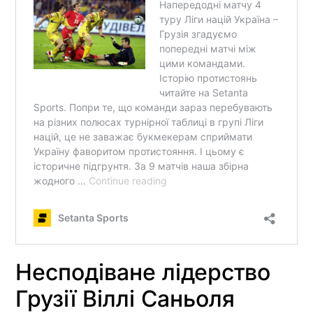
Несподіване лідерство
Грузії Віллі Саньоля