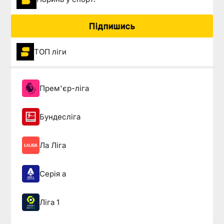
Підпишись
ТОП ліги
Прем'єр-ліга
Бундесліга
Ла Ліга
Серія а
Ліга 1