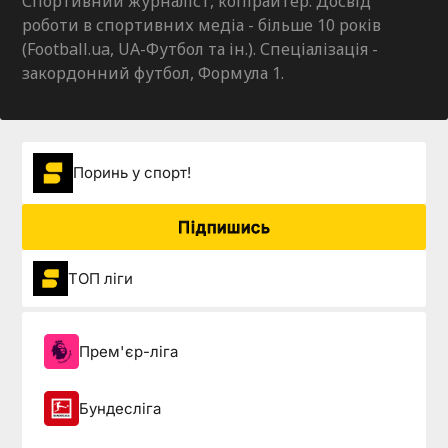
Спортивний журналіст, копірайтер. Досвід
роботи в спортивних медіа - більше 10 років
(Football.ua, UA-Футбол та ін.). Спеціалізація -
закордонний футбол, Формула 1.
Поринь у спорт!
Підпишись
ТОП ліги
Прем'єр-ліга
Бундесліга