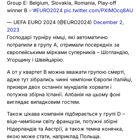
Group E: Belgium, Slovakia, Romania, Play-off
winner B ✅
#EURO2024
pic.twitter.com/PXlMOcq8AU
— UEFA EURO 2024 (@EURO2024)
December 2,
2023
Господарі турніру німці, які автоматично
потрапили в групу А, отримали посередніх за
європейськими мірками суперників – Шотландію,
Угорщину і Швейцарію.
А от у квартет В можна вважати групою смерті,
адже тут зібрались чинні чемпіони Європи італійці,
призери двох останніх мундіалів хорвати і
потужна збірна Іспанії. Албанія на цьому фоні
виглядає випадковим гостем.
Також цікава компанія підбирається у групі D –
віце-чемпіони світу французи, потужні збірні
Нідерландів та Австрії, а також темна конячка,
якою може стати, наприклад Польща.