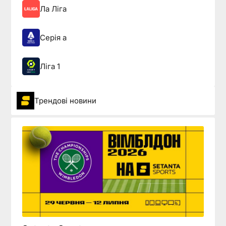
Ла Ліга
Серія а
Ліга 1
Трендові новини