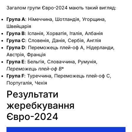
Загалом групи Євро-2024 мають такий вигляд:
Група А
: Німеччина, Шотландія, Угорщина,
Швейцарія
Група B
: Іспанія, Хорватія, Італія, Албанія
Група C
: Словенія, Данія, Сербія, Англія
Група D
: Переможець плей-оф А, Нідерланди,
Австрія, Франція
Група E
: Бельгія, Словаччина, Румунія,
Переможець плей-оф B
*
Група F
: Туреччина, Переможець плей-оф C,
Португалія, Чехія
Результати
жеребкування
Євро-2024