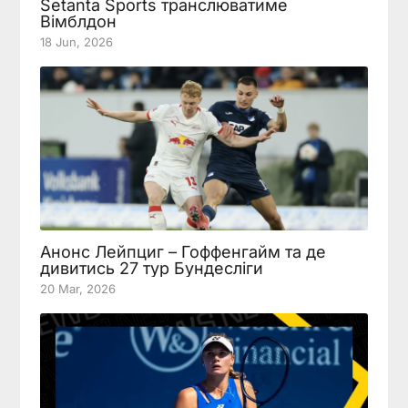
Setanta Sports транслюватиме
Вімблдон
18 Jun, 2026
Анонс Лейпциг – Гоффенгайм та де
дивитись 27 тур Бундесліги
20 Mar, 2026