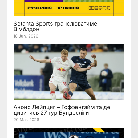
Setanta Sports транслюватиме
Вімблдон
18 Jun, 2026
Анонс Лейпциг – Гоффенгайм та де
дивитись 27 тур Бундесліги
20 Mar, 2026