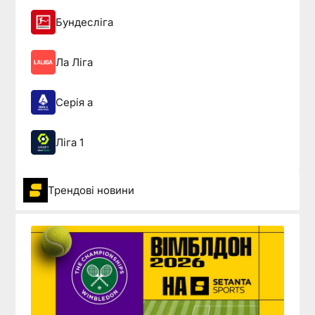
Бундесліга
Ла Ліга
Серія а
Ліга 1
Трендові новини