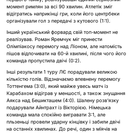
момент римлян за всі 90 хвилин. Атлетік зміг
відігратись наприкінці гри, коли його центрбеки
організували гол з передачі з кутового (1:1).
Інший український форвард свій топ-момент не
реалізував. Роман Яремчук міг принести
Олімпіакосу перемогу над Ліоном, але натомість
пішов відпочивати на 60-й хвилині, після чого його
команда пропустила двічі (0:2).
Інші результати 1 туру ЛЄ порадували великою
кількістю голів. Відзначаємо впевнену перемогу
Тоттенгема (3:0), який майже увесь матч із
Карабахом відіграв у меншості, а також знущання
Аякса над Бешикташем (4:0). Шалену розвʼязку
подарували Айнтрахт із Вікторією. Німецька
команда мала спокійно вигравати 3:1, але
пльзеньці провели ударну кінцівку і забили двічі
на останніх хвилинах. До речі, один з мїячів на