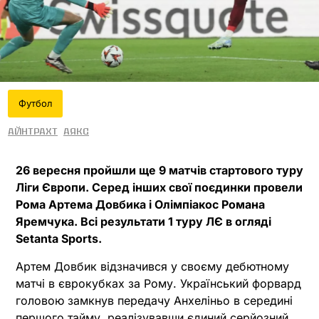
Футбол
Айнтрахт
Аякс
26 вересня пройшли ще 9 матчів стартового туру
Ліги Європи. Серед інших свої поєдинки провели
Рома Артема Довбика і Олімпіакос Романа
Яремчука. Всі результати 1 туру ЛЄ в огляді
Setanta Sports.
Артем Довбик відзначився у своєму дебютному
матчі в єврокубках за Рому. Український форвард
головою замкнув передачу Анхеліньо в середині
першого тайму, реалізувавши єдиний серйозний