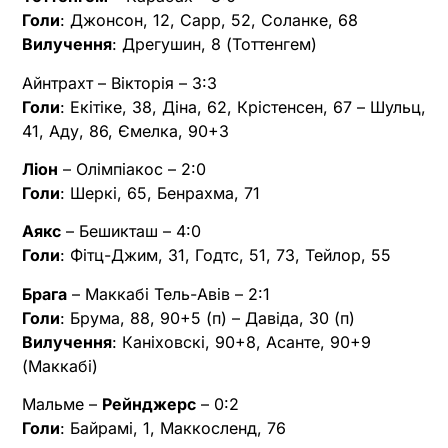
Голи
: Джонсон, 12, Сарр, 52, Соланке, 68
Вилучення
: Дрегушин, 8 (Тоттенгем)
Айнтрахт – Вікторія – 3:3
Голи
: Екітіке, 38, Діна, 62, Крістенсен, 67 – Шульц,
41, Аду, 86, Ємелка, 90+3
Ліон
– Олімпіакос – 2:0
Голи
: Шеркі, 65, Бенрахма, 71
Аякс
– Бешикташ – 4:0
Голи
: Фітц-Джим, 31, Годтс, 51, 73, Тейлор, 55
Брага
– Маккабі Тель-Авів – 2:1
Голи
: Брума, 88, 90+5 (п) – Давіда, 30 (п)
Вилучення
: Каніховскі, 90+8, Асанте, 90+9
(Маккабі)
Мальме –
Рейнджерс
– 0:2
Голи
: Байрамі, 1, Маккосленд, 76