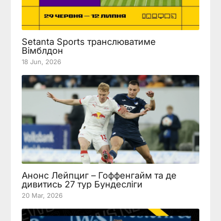
Setanta Sports транслюватиме
Вімблдон
18 Jun, 2026
Анонс Лейпциг – Гоффенгайм та де
дивитись 27 тур Бундесліги
20 Mar, 2026