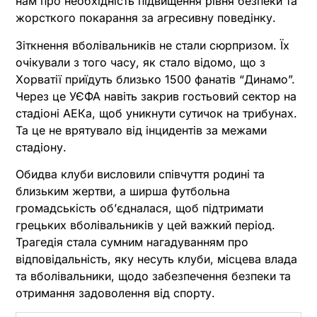
нам про необхідність підвищення рівня безпеки та
жорсткого покарання за агресивну поведінку.
Зіткнення вболівальників не стали сюрпризом. Їх
очікували з того часу, як стало відомо, що з
Хорватії приїдуть близько 1500 фанатів “Динамо”.
Через це УЄФА навіть закрив гостьовий сектор на
стадіоні АЕКа, щоб уникнути сутичок на трибунах.
Та це не врятувало від інцидентів за межами
стадіону.
Обидва клуби висловили співчуття родині та
близьким жертви, а ширша футбольна
громадськість об’єдналася, щоб підтримати
грецьких вболівальників у цей важкий період.
Трагедія стала сумним нагадуванням про
відповідальність, яку несуть клуби, місцева влада
та вболівальники, щодо забезпечення безпеки та
отримання задоволення від спорту.