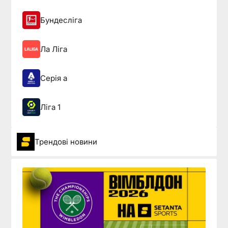
Бундесліга
Ла Ліга
Серія а
Ліга 1
Трендові новини