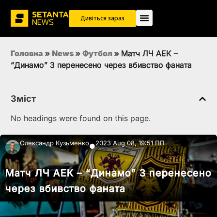
Дивіться зараз
Головна
»
News
»
Футбол
»
Матч ЛЧ АЕК –
“Динамо” З перенесено через вбивство фаната
Зміст
No headings were found on this page.
Олександр Кузьменко
2023 Aug 08, 19:51 ПП
●
Матч ЛЧ АЕК – “Динамо” З перенесено
через вбивство фаната