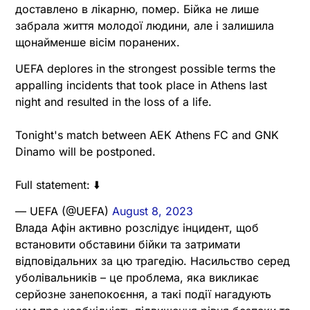
доставлено в лікарню, помер. Бійка не лише
забрала життя молодої людини, але і залишила
щонайменше вісім поранених.
UEFA deplores in the strongest possible terms the
appalling incidents that took place in Athens last
night and resulted in the loss of a life.
Tonight's match between AEK Athens FC and GNK
Dinamo will be postponed.
Full statement: ⬇️
— UEFA (@UEFA)
August 8, 2023
Влада Афін активно розслідує інцидент, щоб
встановити обставини бійки та затримати
відповідальних за цю трагедію. Насильство серед
уболівальників – це проблема, яка викликає
серйозне занепокоєння, а такі події нагадують