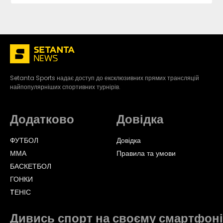
Setanta Sports надає доступ до ексклюзивних прямих трансляцій
найпопулярніших спортивних турнірів.
Додатково
Довідка
ФУТБОЛ
Довідка
ММА
Правила та умови
БАСКЕТБОЛ
ГОНКИ
TЕНІС
Дивись спорт на своєму смартфоні