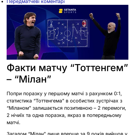
Передматчеві коментарі
Факти матчу “Тоттенгем”
– “Мілан”
Попри поразку у першому матчі з рахунком 0:1,
статистика “Тоттенгема” в особистих зустрічах з
“Міланом” залишається позитивною – 2 перемоги,
2 нічиїх та одна поразка, якраз в попередньому
матчі.
Загалом “Мілан” лише вперше за 9 років вийшов у