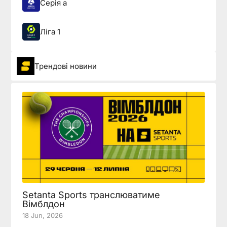
Серія а
Ліга 1
Трендові новини
Setanta Sports транслюватиме
Вімблдон
18 Jun, 2026