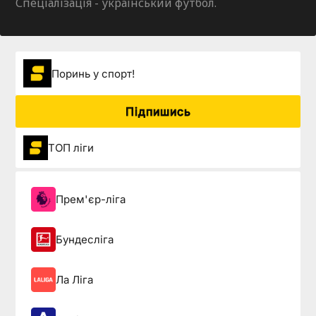
Спеціалізація - український футбол.
Поринь у спорт!
Підпишись
ТОП ліги
Прем'єр-ліга
Бундесліга
Ла Ліга