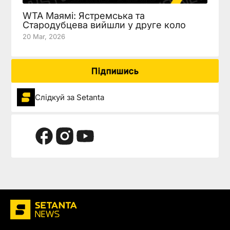
WTA Маямі: Ястремська та
Стародубцева вийшли у друге коло
20 Mar, 2026
Підпишись
Слідкуй за Setanta