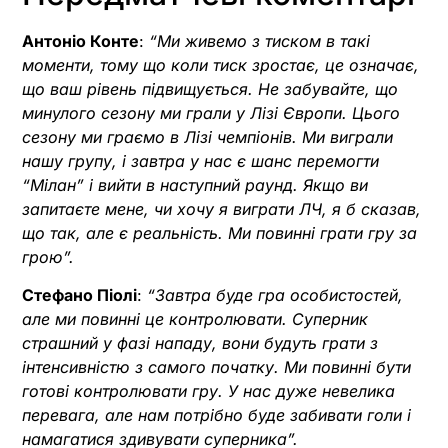
Антоніо Конте
:
“Ми живемо з тиском в такі
моменти, тому що коли тиск зростає, це означає,
що ваш рівень підвищується. Не забувайте, що
минулого сезону ми грали у Лізі Європи. Цього
сезону ми граємо в Лізі чемпіонів. Ми виграли
нашу групу, і завтра у нас є шанс перемогти
“Мілан” і вийти в наступний раунд. Якщо ви
запитаєте мене, чи хочу я виграти ЛЧ, я б сказав,
що так, але є реальність. Ми повинні грати гру за
грою”.
Стефано Піолі
:
“Завтра буде гра особистостей,
але ми повинні це контролювати. Суперник
страшний у фазі нападу, вони будуть грати з
інтенсивністю з самого початку. Ми повинні бути
готові контролювати гру. У нас дуже невелика
перевага, але нам потрібно буде забивати голи і
намагатися здивувати суперника”.