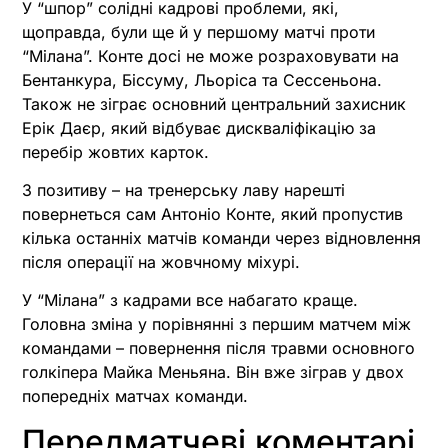
У “шпор” солідні кадрові проблеми, які,
щоправда, були ще й у першому матчі проти
“Мілана”. Конте досі не може розраховувати на
Бентанкура, Біссуму, Льоріса та Сессеньона.
Також не зіграє основний центральний захисник
Ерік Даєр, який відбуває дискваліфікацію за
перебір жовтих карток.
З позитиву – на тренерську лаву нарешті
повернеться сам Антоніо Конте, який пропустив
кілька останніх матчів команди через відновлення
після операції на жовчному міхурі.
У “Мілана” з кадрами все набагато краще.
Головна зміна у порівнянні з першим матчем між
командами – повернення після травми основного
голкіпера Майка Меньяна. Він вже зіграв у двох
попередніх матчах команди.
Передматчеві коментарі