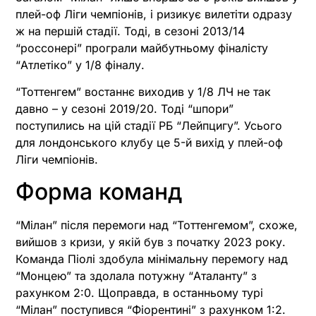
плей-оф Ліги чемпіонів, і ризикує вилетіти одразу
ж на першій стадії. Тоді, в сезоні 2013/14
“россонері” програли майбутньому фіналісту
“Атлетіко” у 1/8 фіналу.
“Тоттенгем” востаннє виходив у 1/8 ЛЧ не так
давно – у сезоні 2019/20. Тоді “шпори”
поступились на цій стадії РБ “Лейпцигу”. Усього
для лондонського клубу це 5-й вихід у плей-оф
Ліги чемпіонів.
Форма команд
“Мілан” після перемоги над “Тоттенгемом”, схоже,
вийшов з кризи, у якій був з початку 2023 року.
Команда Піолі здобула мінімальну перемогу над
“Монцею” та здолала потужну “Аталанту” з
рахунком 2:0. Щоправда, в останньому турі
“Мілан” поступився “Фіорентині” з рахунком 1:2.