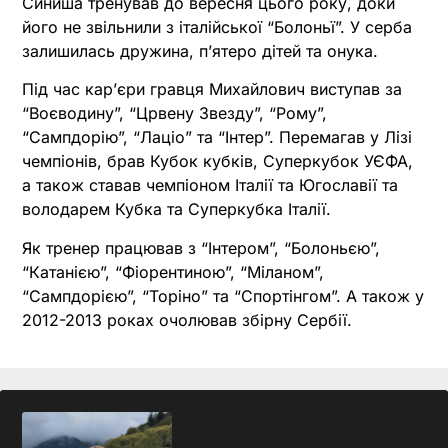
Синиша тренував до вересня цього року, доки
його не звільнили з італійської “Болоньї”. У серба
залишилась дружина, п’ятеро дітей та онука.
Під час кар’єри гравця Михайлович виступав за
“Воєводину”, “Црвену Звезду”, “Рому”,
“Сампдорію”, “Лаціо” та “Інтер”. Перемагав у Лізі
чемпіонів, брав Кубок кубків, Суперкубок УЄФА,
а також ставав чемпіоном Італії та Югославії та
володарем Кубка та Суперкубка Італії.
Як тренер працював з “Інтером”, “Болоньєю”,
“Катанією”, “Фіорентиною”, “Міланом”,
“Сампдорією”, “Торіно” та “Спортінгом”. А також у
2012-2013 роках очолював збірну Сербії.