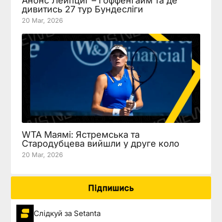
Анонс Лейпциг – Гоффенгайм та де
дивитись 27 тур Бундесліги
20 Mar, 2026
WTA Маямі: Ястремська та
Стародубцева вийшли у друге коло
20 Mar, 2026
Підпишись
Слідкуй за Setanta