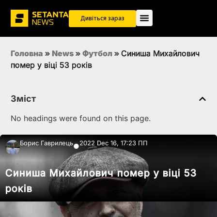
Дивіться зараз
Головна
»
News
»
Футбол
»
Синиша Михайлович
помер у віці 53 років
Зміст
No headings were found on this page.
Борис Гаврилець
2022 Dec 16, 17:23 ПП
●
Синиша Михайлович помер у віці 53
років