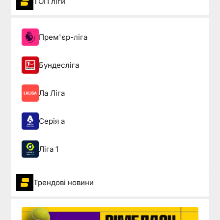
ТОП ліги
Прем'єр-ліга
Бундесліга
Ла Ліга
Серія а
Ліга 1
Трендові новини