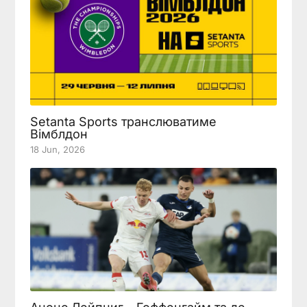
Setanta Sports транслюватиме
Вімблдон
18 Jun, 2026