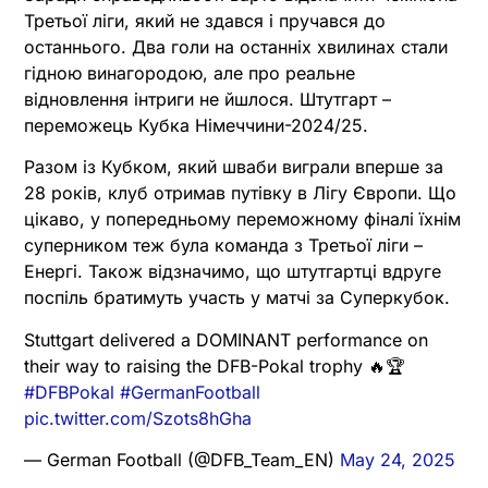
Третьої ліги, який не здався і пручався до
останнього. Два голи на останніх хвилинах стали
гідною винагородою, але про реальне
відновлення інтриги не йшлося. Штутгарт –
переможець Кубка Німеччини-2024/25.
Разом із Кубком, який шваби виграли вперше за
28 років, клуб отримав путівку в Лігу Європи. Що
цікаво, у попередньому переможному фіналі їхнім
суперником теж була команда з Третьої ліги –
Енергі. Також відзначимо, що штутгартці вдруге
поспіль братимуть участь у матчі за Суперкубок.
Stuttgart delivered a DOMINANT performance on
their way to raising the DFB-Pokal trophy 🔥🏆
#DFBPokal
#GermanFootball
pic.twitter.com/Szots8hGha
— German Football (@DFB_Team_EN)
May 24, 2025