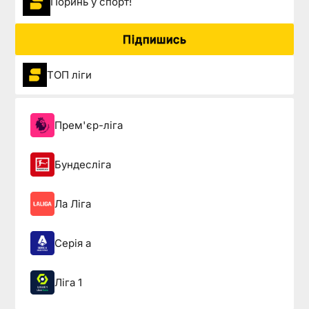
Поринь у спорт!
Підпишись
ТОП ліги
Прем'єр-ліга
Бундесліга
Ла Ліга
Серія а
Ліга 1