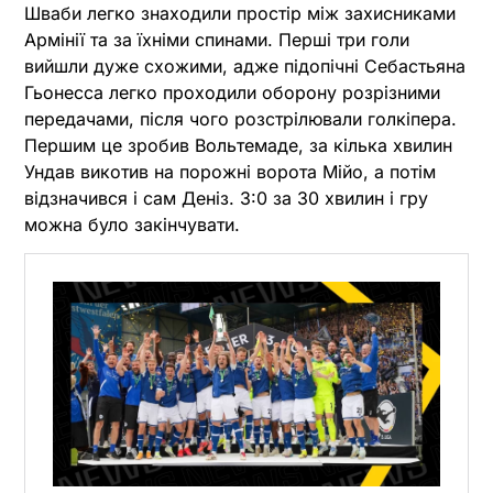
Шваби легко знаходили простір між захисниками
Армінії та за їхніми спинами. Перші три голи
вийшли дуже схожими, адже підопічні Себастьяна
Гьонесса легко проходили оборону розрізними
передачами, після чого розстрілювали голкіпера.
Першим це зробив Вольтемаде, за кілька хвилин
Ундав викотив на порожні ворота Мійо, а потім
відзначився і сам Деніз. 3:0 за 30 хвилин і гру
можна було закінчувати.