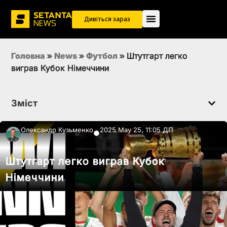
Дивіться зараз
Головна
»
News
»
Футбол
»
Штутгарт легко
виграв Кубок Німеччини
Зміст
Олександр Кузьменко
2025 May 25, 11:05 ДП
●
Штутгарт легко виграв Кубок
Німеччини