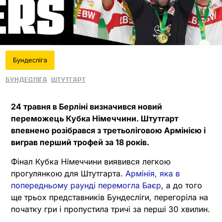
Бундесліга
Бундесліга
Штутгарт
24 травня в Берліні визначився новий
переможець Кубка Німеччини. Штутгарт
впевнено розібрався з третьоліговою Армінією і
виграв перший трофей за 18 років.
Фінал Кубка Німеччини виявився легкою
прогулянкою для Штутгарта.
Армінія, яка в
попередньому раунді перемогла Баєр
, а до того
ще трьох представників Бундесліги, перегоріла на
початку гри і пропустила тричі за перші 30 хвилин.