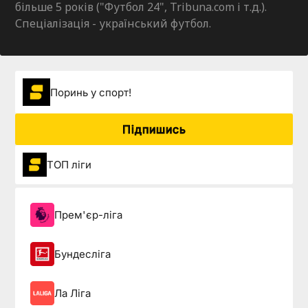
більше 5 років ("Футбол 24", Tribuna.com і т.д.).
Спеціалізація - український футбол.
Поринь у спорт!
Підпишись
ТОП ліги
Прем'єр-ліга
Бундесліга
Ла Ліга