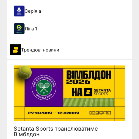
Серія а
Ліга 1
Трендові новини
Setanta Sports транслюватиме
Вімблдон