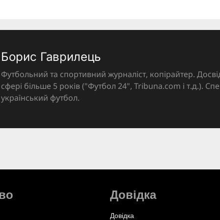
Борис Гаврилець
Футбольний та спортивний журналіст, копірайтер. Досві
сфері більше 5 років ("Футбол 24", Tribuna.com і т.д.). Спе
український футбол.
во
Довідка
Довідка