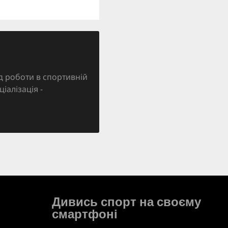
д роботи в спортивній
ціалізація -
Дивись спорт на своєму
смартфоні