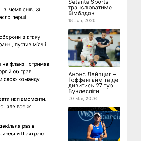
Setanta Sports
транслюватиме
зі чемпіонів. Зі
Вімблдон
есло перші
18 Jun, 2026
.
 оборони в атаку
анні, пустив м’яч і
 на фланзі, отримав
оргій обіграв
Анонс Лейпциг –
ши свою команду
Гоффенгайм та де
дивитись 27 тур
Бундесліги
вати напівмоменти.
20 Mar, 2026
о, але все ж
декілька разів
 принесли Шахтраю