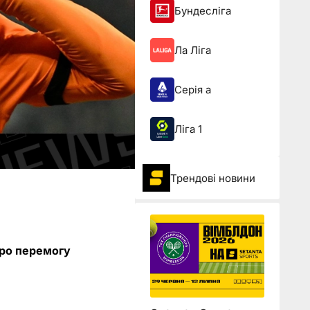
Бундесліга
Ла Ліга
Серія а
Ліга 1
Трендові новини
Про перемогу