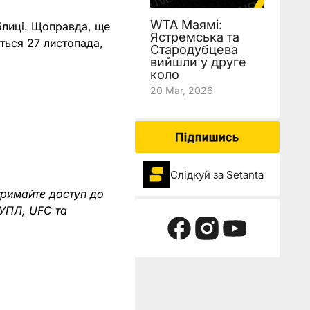
WTA Маямі:
аблиці. Щоправда, ще
Ястремська та
ться 27 листопада,
Стародубцева
вийшли у друге
коло
20 Mar, 2026
Підпишись
Слідкуй за Setanta
тримайте доступ до
 УПЛ, UFC та