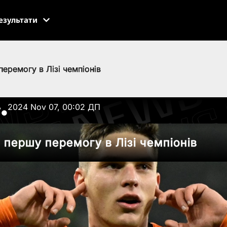
езультати
еремогу в Лізі чемпіонів
ь
2024 Nov 07, 00:02 ДП
●
 першу перемогу в Лізі чемпіонів