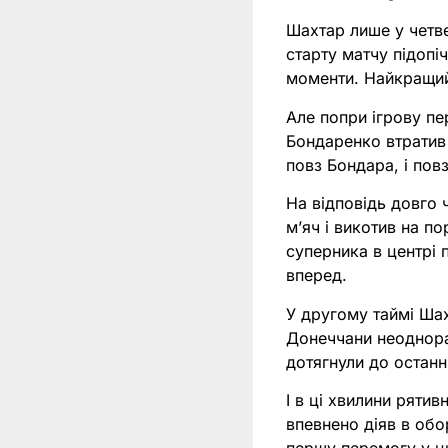
Шахтар лише у четве
старту матчу підопі
моменти. Найкращий 
Але попри ігрову пе
Бондаренко втратив м
повз Бондара, і повз
На відповідь довго 
м’яч і викотив на п
суперника в центрі 
вперед.
У другому таймі Ша
Донеччани неоднораз
дотягнули до останн
І в ці хвилини рятив
впевнено діяв в об
першу перемогу у ць