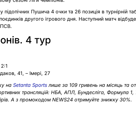
в у підопічних Пушича 4 очки та 26 позиція в турнірній т
поєдинків другого ігрового дня. Наступний матч відбуде
 ПСВ.
онів. 4 тур
 2:1
даков, 41, – Імері, 27
ку на
Setanta Sports
лише за 109 гривень на місяць та о
портивних трансляцій: НБА, АПЛ, Бундесліга, Формула 1,
нірів. А з промокодом NEWS24 отримуйте знижку 30%.