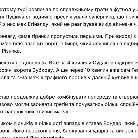
ртому турі розпочав по справжньому грати в футбол у Лі
чні Пушича епізодично пресингували суперника, що прин
з них мак Егіналду, який не реалізував вихід віч-на-віч
ревагу, саме гірники пропустили першими. При виході з
’яч біля власних воріт, а Імері, який опинився на підбир
 Різника.
чекати не довелось. Вже за 4 хвилини Судаков відкрився
орожні ворота Зубкову. А ще через 10 хвилин вже сам Ге
поля та з-за меж штрафного пробив у дальній кут,вивів
хтар продовжив добре комбінувати попереду та створю
ово могли забивати третій та почуватись більш спокійн
іх напружених хвилин матчу.
ником гірників в більшості випадків ставав Бондар, який 
ороні. Його перехоплення, блокування ударів та виноси
ому сезоні Ліги чемпіонів.