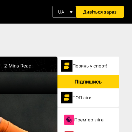
Дивіться зараз
UA
2 Mins Read
Поринь у спорт!
Підпишись
ТОП ліги
Прем'єр-ліга