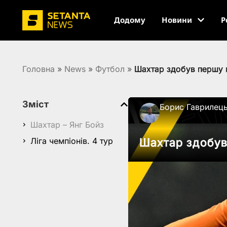
Додому
Новини
Р
Головна
»
News
»
Футбол
»
Шахтар здобув першу п
Зміст
Борис Гаврилец
Шахтар – Янг Бойз
Ліга чемпіонів. 4 тур
Шахтар здобув