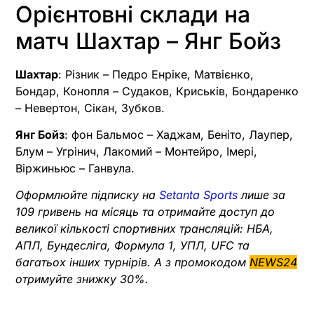
Орієнтовні склади на
матч Шахтар – Янг Бойз
Шахтар
: Різник – Педро Енріке, Матвієнко,
Бондар, Конопля – Судаков, Криськів, Бондаренко
– Невертон, Сікан, Зубков.
Янг Бойз
: фон Бальмос – Хаджам, Беніто, Лаупер,
Блум – Угрінич, Лакомий – Монтейро, Імері,
Віржиньюс – Ганвула.
Оформлюйте підписку на
Setanta Sports
лише за
109 гривень на місяць та отримайте доступ до
великої кількості спортивних трансляцій: НБА,
АПЛ, Бундесліга, Формула 1, УПЛ, UFC та
багатьох інших турнірів. А з промокодом
NEWS24
отримуйте знижку 30%.