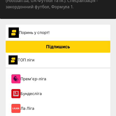
(Football.ua, UA-Футбол та ін.). Спеціалізація -
закордонний футбол, Формула 1.
Поринь у спорт!
Підпишись
ТОП ліги
Прем'єр-ліга
Бундесліга
Ла Ліга