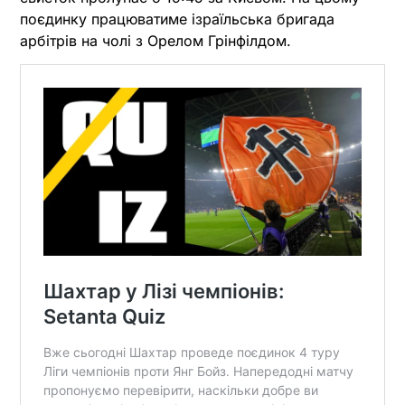
поєдинку працюватиме ізраїльська бригада
арбітрів на чолі з Орелом Грінфілдом.