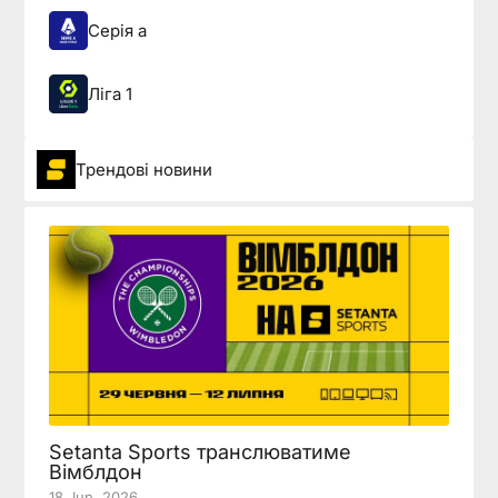
Серія а
Ліга 1
Трендові новини
Setanta Sports транслюватиме
Вімблдон
18 Jun, 2026