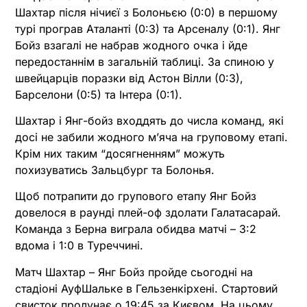
Шахтар після нічиєї з Болоньєю (0:0) в першому
турі програв Аталанті (0:3) та Арсеналу (0:1). Янг
Бойз взагалі не набрав жодного очка і йде
передостаннім в загальній таблиці. За спиною у
швейцарців поразки від Астон Вілли (0:3),
Барселони (0:5) та Інтера (0:1).
Шахтар і Янг-бойз входдять до числа команд, які
досі не забили жодного мʼяча на груповому етапі.
Крім них таким “досягненням” можуть
похизуватись Зальцбург та Болонья.
Щоб потрапити до групового етапу Янг Бойз
довелося в раунді плей-оф здолати Галатасарай.
Команда з Берна виграла обидва матчі – 3:2
вдома і 1:0 в Туреччині.
Матч Шахтар – Янг Бойз пройде сьогодні на
стадіоні АуфШальке в Гельзенкірхені. Стартовий
свисток пролунає о 19:45 за Києвом. На цьому