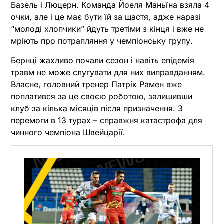
Базель і Люцерн. Команда Йоеля Маньїна взяла 4
очки, але і це має бути їй за щастя, адже наразі
“молоді хлопчики” йдуть третіми з кінця і вже не
мріють про потрапляння у чемпіонську групу.
Бернці жахливо почали сезон і навіть епідемія
травм не може слугувати для них виправданням.
Власне, головний тренер Патрік Рамен вже
поплатився за це своєю роботою, залишивши
клуб за кілька місяців після призначення. 3
перемоги в 13 турах – справжня катастрофа для
чинного чемпіона Швейцарії.