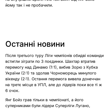
йому так і не пробачили.
Останні новини
Після третього туру Ліги чемпіонів обидві команди
встигли зіграти по 3 поєдинки. Шахтар втратив
перемогу над Динамо (1:1), вибив Зорю з Кубка
України (2:1) та здолав Чорноморець минулого
вікенду (2:1). Остання перемога вивела донеччан
на третє місце в УПЛ, але до лідерів поки все ті ж
6 очок.
Янг Бойз грав тільки в чемпіонаті, а його
суперниками були лідери Суперліги Лугано,