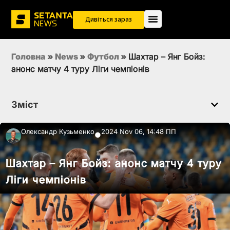
Дивіться зараз
Головна
»
News
»
Футбол
»
Шахтар – Янг Бойз:
анонс матчу 4 туру Ліги чемпіонів
Зміст
Олександр Кузьменко
2024 Nov 06, 14:48 ПП
●
Шахтар – Янг Бойз: анонс матчу 4 туру
Ліги чемпіонів