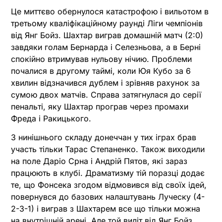
Це миттєво обернулося катастрофою і вильотом в
третьому кваліфікаційному раунді Ліги чемпіонів
від Янг Бойз. Шахтар виграв домашній матч (2:0)
завдяки голам Бернарда і Селезньова, а в Берні
спокійно втримував нульову нічию. Проблеми
почалися в другому таймі, коли Юя Кубо за 6
хвилин відзначився дублем і зрівняв рахунок за
сумою двох матчів. Справа затягнулася до серії
пенальті, яку Шахтар програв через промахи
Фреда і Ракицького.
З нинішнього складу донеччан у тих іграх брав
участь тільки Тарас Степаненко. Також виходили
на поле Даріо Срна і Андрій Пятов, які зараз
працюють в клубі. Драматизму тій поразці додає
те, що Фонсека згодом відмовився від своїх ідей,
повернувся до базових налаштувань Луческу (4-
2-3-1) і виграв з Шахтарем все що тільки можна
на внутрішній арені. Але той виліт від Янг Бойз