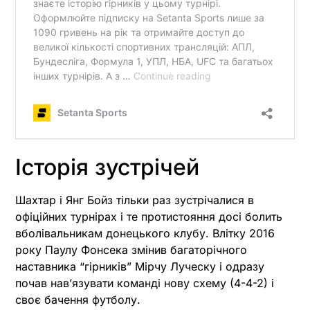
Історія зустрічей
Шахтар і Янг Бойз тільки раз зустрічалися в
офіційних турнірах і те протистояння досі болить
вболівальникам донецького клубу. Влітку 2016
року Паулу Фонсека змінив багаторічного
наставника “гірників” Мірчу Луческу і одразу
почав навʼязувати команді нову схему (4-4-2) і
своє бачення футболу.