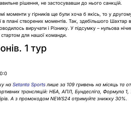
авильне рішення, не застосувавши до нього санкцій.
і моменти у гірників ще були хоча б якісь, то у другом
 в плані створених моментів. Так, здебільшого Шахтар
доводилось виручати і Різнику. У підсумку – нульова ніч
 стартом для нашої команди.
онів. 1 тур
0:0
ку на
Setanta Sports
лише за 109 гривень на місяць та о
портивних трансляцій: НБА, АПЛ, Бундесліга, Формула 1,
нірів. А з промокодом NEWS24 отримуйте знижку 30%.