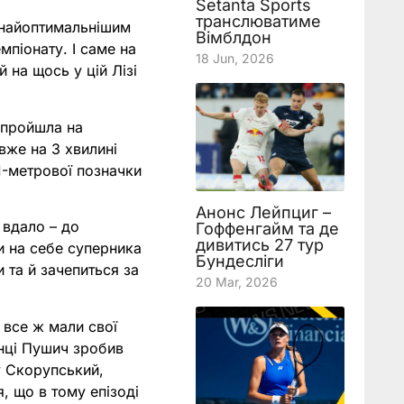
Setanta Sports
транслюватиме
е найоптимальнішим
Вімблдон
мпіонату. І саме на
18 Jun, 2026
 на щось у цій Лізі
 пройшла на
вже на 3 хвилині
1-метрової позначки
Анонс Лейпциг –
 вдало – до
Гоффенгайм та де
дивитись 27 тур
и на себе суперника
Бундесліги
и та й зачепиться за
20 Mar, 2026
 все ж мали свої
инці Пушич зробив
у Скорупський,
, що в тому епізоді