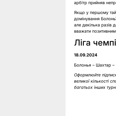
арбітр прийняв непр
Якщо у першому тайм
домінування Болоньї
але декілька разів 
вважати позитивним
Ліга чемпі
18.09.2024
Болонья – Шахтар – 
Оформлюйте підпис
великої кількості с
багатьох інших тур