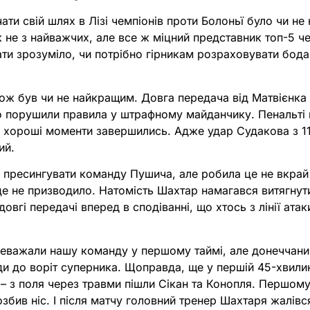
ти свій шлях в Лізі чемпіонів проти Болоньї було чи н
 не з найважчих, але все ж міцний представник топ-5 че
ати зрозуміло, чи потрібно гірникам розраховувати бодай
кож був чи не найкращим. Довга передача від Матвієнка
го порушили правила у штрафному майданчику. Пенальті 
у хороші моменти завершились. Адже удар Судакова з 1
ий.
 пресингувати команду Пушича, але робила це не вкрай
е не призводило. Натомість Шахтар намагався витягнут
овгі передачі вперед в сподіванні, що хтось з лінії атак
ереважали нашу команду у першому таймі, але донеччани
ди до воріт суперника. Щоправда, ще у першій 45-хвил
 – з поля через травми пішли Сікан та Конопля. Першом
озбив ніс. І після матчу головний тренер Шахтаря жалівся