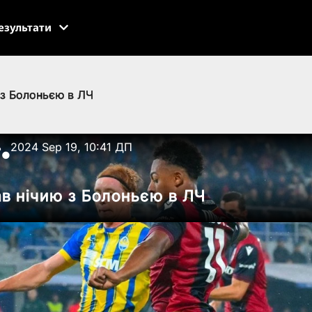
езультати
 з Болоньєю в ЛЧ
ь
2024 Sep 19, 10:41 ДП
●
в нічию з Болоньєю в ЛЧ