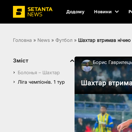
Додому
Новини
Р
Головна
»
News
»
Футбол
»
Шахтар втримав нічию
Зміст
Борис Гаврилец
Болонья – Шахтар
Ліга чемпіонів. 1 тур
Шахтар втрима