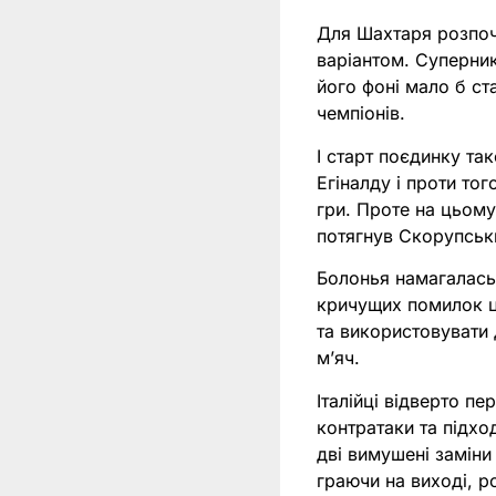
Для Шахтаря розпоча
варіантом. Суперник
його фоні мало б ст
чемпіонів.
І старт поєдинку та
Егіналду і проти то
гри. Проте на цьом
потягнув Скорупськ
Болонья намагалась
кричущих помилок ц
та використовувати д
м’яч.
Італійці відверто п
контратаки та підхо
дві вимушені заміни
граючи на виході, р