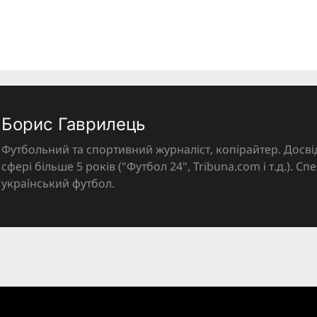
Борис Гаврилець
Футбольний та спортивний журналіст, копірайтер. Досві
сфері більше 5 років ("Футбол 24", Tribuna.com і т.д.). Спе
український футбол.