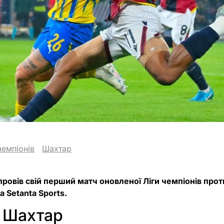
чемпіонів
Шахтар
ровів свій перший матч оновленої Ліги чемпіонів прот
 Setanta Sports.
– Шахтар