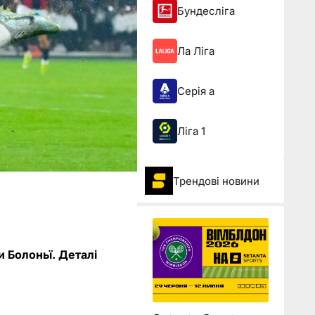
Бундесліга
Ла Ліга
Серія а
Ліга 1
Трендові новини
и Болоньї. Деталі