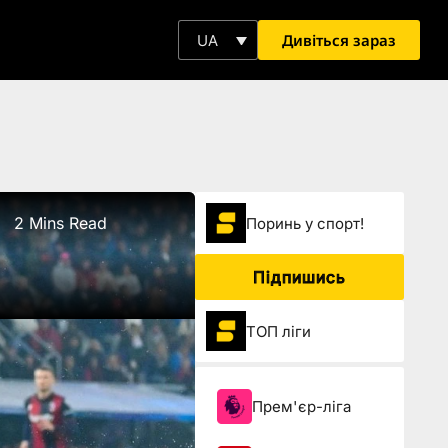
Дивіться зараз
UA
2 Mins Read
Поринь у спорт!
Підпишись
ТОП ліги
Прем'єр-ліга