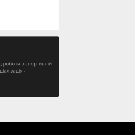
д роботи в спортивній
ціалізація -