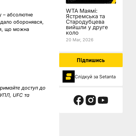
WTA Маямі:
у – абсолютне
Ястремська та
Стародубцева
 вдало оборонявся,
вийшли у друге
ия, що можна
коло
20 Mar, 2026
Підпишись
Слідкуй за Setanta
тримайте доступ до
 УПЛ, UFC та