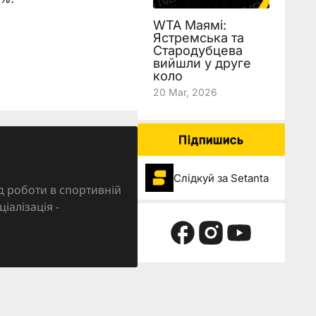
WTA Маямі:
Ястремська та
Стародубцева
вийшли у друге
коло
20 Mar, 2026
Підпишись
Слідкуй за Setanta
д роботи в спортивній
ціалізація -