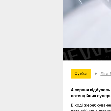
Ліга
Футбол
4 серпня відбулось
потенційних суперн
В ході жеребкуванн