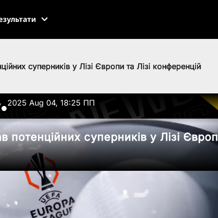
езультати
ійних суперників у Лізі Європи та Лізі конференцій
ь
2025 Aug 04, 18:25 ПП
●
 потенційних суперників у Лізі Європи