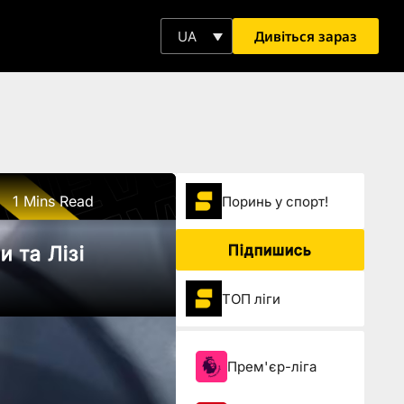
Дивіться зараз
UA
1 Mins Read
Поринь у спорт!
Підпишись
 та Лізі
ТОП ліги
Прем'єр-ліга