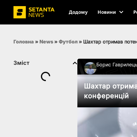
Додому
Новини
Р
Головна
»
News
»
Футбол
»
Шахтар отримав потенц
Зміст
Борис Гаврилец
Шахтар отримав
конференцій