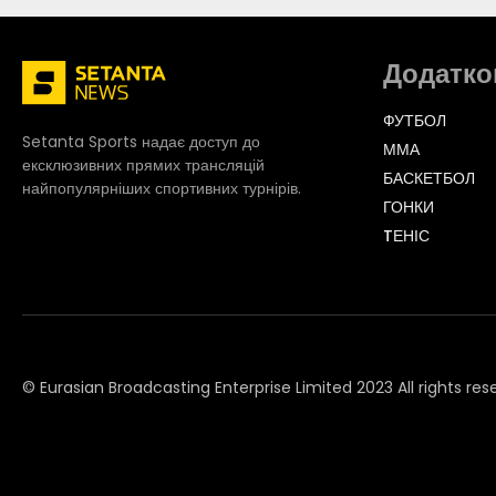
Додатко
ФУТБОЛ
Setanta Sports надає доступ до
ММА
ексклюзивних прямих трансляцій
БАСКЕТБОЛ
найпопулярніших спортивних турнірів.
ГОНКИ
TЕНІС
© Eurasian Broadcasting Enterprise Limited 2023 All rights res
© Adjara.com LLC 2023 All rights reserved