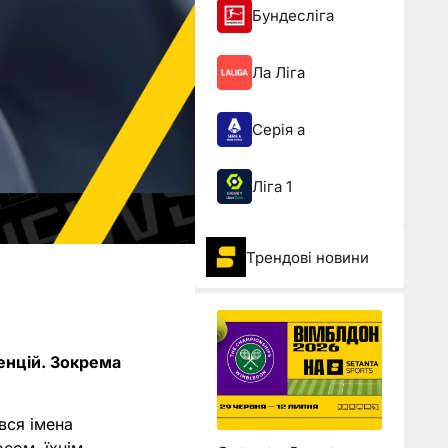
Бундесліга
Ла Ліга
Серія а
Ліга 1
Трендові новини
ренцій. Зокрема
вся імена