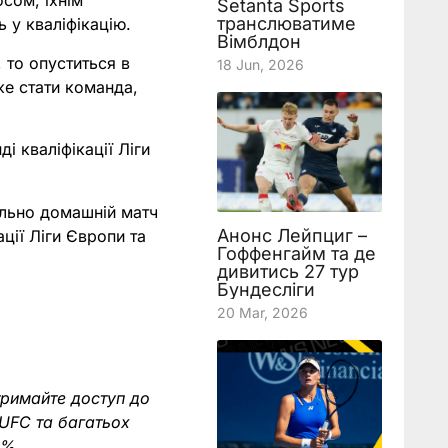
сом, їхнім
Setanta Sports
транслюватиме
 у кваліфікацію.
Вімблдон
 то опуститься в
18 Jun, 2026
же стати команда,
 кваліфікації Ліги
ально домашній матч
Анонс Лейпциг –
ції Ліги Європи та
Гоффенгайм та де
дивитись 27 тур
Бундесліги
20 Mar, 2026
тримайте доступ до
 UFC та багатьох
0%.