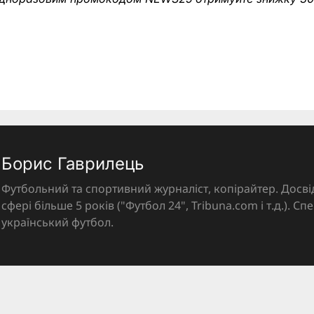
Борис Гаврилець
Футбольний та спортивний журналіст, копірайтер. Досві
сфері більше 5 років ("Футбол 24", Tribuna.com і т.д.). Спе
український футбол.