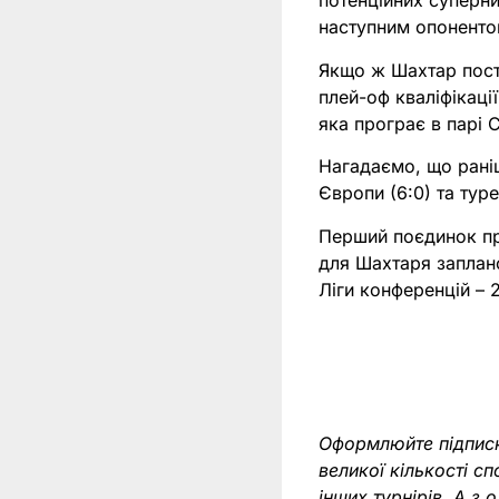
потенційних суперни
наступним опоненто
Якщо ж Шахтар посту
плей-оф кваліфікаці
яка програє в парі 
Нагадаємо, що раніш
Європи (6:0) та тур
Перший поєдинок про
для Шахтаря заплано
Ліги конференцій – 2
Оформлюйте підпис
великої кількості с
інших турнірів. А 