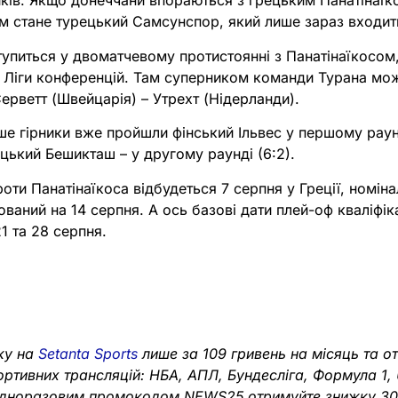
ків. Якщо донеччани впораються з грецьким Панатінаїко
м стане турецький Самсунспор, який лише зараз входить
питься у двоматчевому протистоянні з Панатінаїкосом,
ї Ліги конференцій. Там суперником команди Турана мо
Серветт (Швейцарія) – Утрехт (Нідерланди).
е гірники вже пройшли фінський Ільвес у першому раунді
ецький Бешикташ – у другому раунді (6:2).
ти Панатінаїкоса відбудеться 7 серпня у Греції, номін
ваний на 14 серпня. А ось базові дати плей-оф кваліфіка
1 та 28 серпня.
ку на
Setanta Sports
лише за 109 гривень на місяць та о
портивних трансляцій: НБА, АПЛ, Бундесліга, Формула 1,
з одноразовим промокодом NEWS25 отримуйте знижку 3