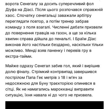
ворота Сенегалу за досить суперечливий фол
Діуфа на Діасі. Після цього розпочався справжній
хаос. Спочатку сенегальці заважали арбітру
переглядати повтор, а потім тренер забрав
команду з поля взагалі. Численні дебати призвели
до повернення гравців на газон, а ще за кілька
хвилин справа дійшла до пенальті. І Браїм Діас
виконав його настільки бездарно, наскільки тільки
можливо. Менді взяв паненку і перевів гру в
екстра-тайми.
Майже одразу Сенегал забив гол, який і вирішив
долю фіналу. Стрімкий контрвипад завершився
пострілом Папа Геє метрів з 18 і мʼяч за
недосяжною для Буну траєкторією опинився в
сітці. Як не намагались марокканці виправити
ситуацію, їхня навала ні до чого не призвела.