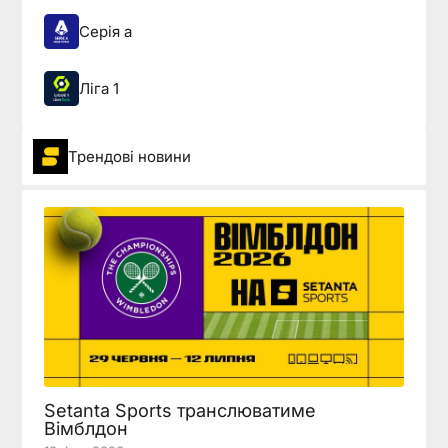
Серія а
Ліга 1
Трендові новини
Setanta Sports транслюватиме
Вімблдон