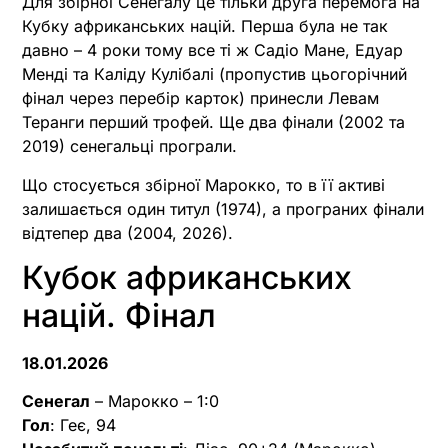
Для збірної Сенегалу це тільки друга перемога на
Кубку африканських націй. Перша була не так
давно – 4 роки тому все ті ж Садіо Мане, Едуар
Менді та Каліду Кулібалі (пропустив цьогорічний
фінал через перебір карток) принесли Левам
Теранги перший трофей. Ще два фінали (2002 та
2019) сенегальці програли.
Що стосується збірної Марокко, то в її активі
залишається один титул (1974), а програних фінали
відтепер два (2004, 2026).
Кубок африканських
націй. Фінал
18.01.2026
Сенегал
– Марокко – 1:0
Гол
: Геє, 94