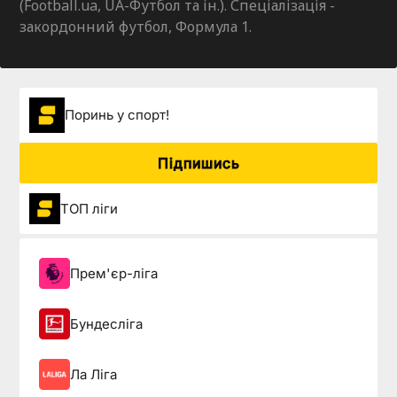
(Football.ua, UA-Футбол та ін.). Спеціалізація -
закордонний футбол, Формула 1.
Поринь у спорт!
Підпишись
ТОП ліги
Прем'єр-ліга
Бундесліга
Ла Ліга