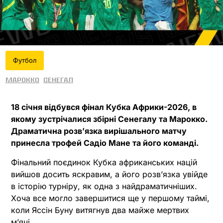
Футбол
Марокко
Сенегал
18 січня відбувся фінал Кубка Африки-2026, в
якому зустрічалися збірні Сенегалу та Марокко.
Драматична розвʼязка вирішального матчу
принесла трофей Садіо Мане та його команді.
Фінальний поєдинок Кубка африканських націй
вийшов досить яскравим, а його розвʼязка увійде
в історію турніру, як одна з найдраматичніших.
Хоча все могло завершитися ще у першому таймі,
коли Яссін Буну витягнув два майже мертвих
мʼячі.