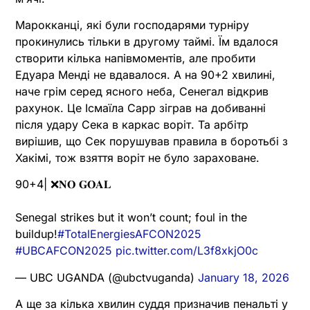
Марокканці, які були господарями турніру
прокинулись тільки в другому таймі. Їм вдалося
створити кілька напівмоментів, але пробити
Едуара Менді не вдавалося. А на 90+2 хвилині,
наче грім серед ясного неба, Сенегал відкрив
рахунок. Це Ісмаїла Сарр зіграв на добиванні
після удару Сека в каркас воріт. Та арбітр
вирішив, що Сек порушував правила в боротьбі з
Хакімі, тож взяття воріт не було зараховане.
90+4| ❌𝐍𝐎 𝐆𝐎𝐀𝐋
Senegal strikes but it won’t count; foul in the
buildup!
#TotalEnergiesAFCON2025
#UBCAFCON2025
pic.twitter.com/L3f8xkjO0c
— UBC UGANDA (@ubctvuganda)
January 18, 2026
А ще за кілька хвилин суддя призначив пенальті у