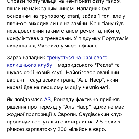
Справи португальця на чемпіонаті світу також
пішли не найкращим чином. Нападник був
основним на груповому етапі, забив 1 гол, але у
плей-оф виходив лише на заміни. Кріштіану був
незадоволений таким станом речей та, нібито,
конфліктував з тренерами. У підсумку Португалія
вилетіла від Марокко у чвертьфіналі.
Зараз нападник
тренується на базі свого
колишнього клубу
– мадридського “Реала” та
шукає собі новий клуб. Найобговорюваніший
варіант – саудівський гранд “Аль-Наср”, який
наразі йде на першому місці у чемпіонаті.
Як повідомляє
AS
, Роналду фактично прийняв
рішення про перехід у “Аль-Наср”, адже не має
жодної пропозиції з Європи. Саудівський клуб
пропонує португальцю контракт на 2,5 роки з
річною зарплатою у 200 мільйонів євро.