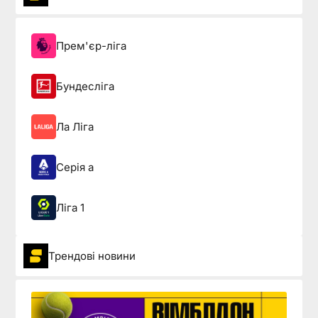
Прем'єр-ліга
Бундесліга
Ла Ліга
Серія а
Ліга 1
Трендові новини