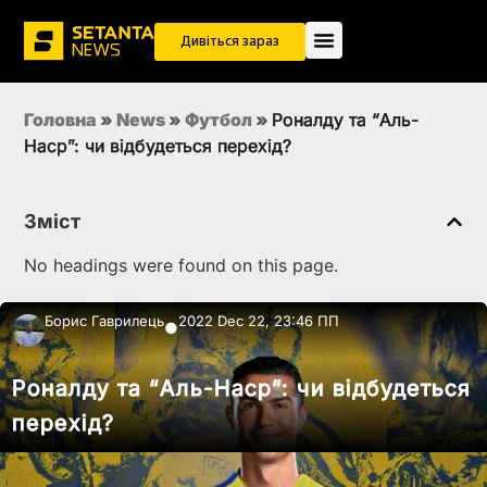
Дивіться зараз
Головна
»
News
»
Футбол
»
Роналду та “Аль-
Наср”: чи відбудеться перехід?
Зміст
No headings were found on this page.
Борис Гаврилець
2022 Dec 22, 23:46 ПП
●
Роналду та “Аль-Наср”: чи відбудеться
перехід?