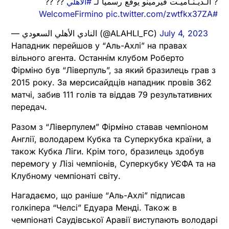
?? ??
#الأهلي
? الـديـنـاميـت فيرمينو يوقع رسمياً لـ
pic.twitter.com/zwtfkx37ZA
#WelcomeFirmino
— النادي الأهلي السعودي (@ALAHLI_FC)
July 4, 2023
Нападник перейшов у “Аль-Ахлі” на правах
вільного агента. Останнім клубом Роберто
Фірміно був “Ліверпуль”, за який бразилець грав з
2015 року. За мерсисайдців нападник провів 362
матчі, забив 111 голів та віддав 79 результативних
передач.
Разом з “Ліверпулем” Фірміно ставав чемпіоном
Англії, володарем Кубка та Суперкубка країни, а
також Кубка Ліги. Крім того, бразилець здобув
перемогу у Лізі чемпіонів, Суперкубку УЄФА та на
Клубному чемпіонаті світу.
Нагадаємо, що раніше “Аль-Ахлі” підписав
голкіпера “Челсі” Едуара Менді. Також в
чемпіонаті Саудівської Аравії виступають володарі