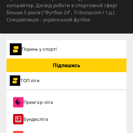
копірайтер. Досвід роботи в спортивній сфері
більше 5 років ("Футбол 24", Tribuna.com і т.д.).
Спеціалізація - український футбол.
Поринь у спорт!
Підпишись
ТОП ліги
Прем'єр-ліга
Бундесліга