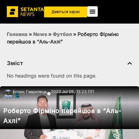
Дивіться зараз
Головна
»
News
»
Футбол
»
Роберто Фірміно
перейшов в “Аль-Ахлі”
Зміст
No headings were found on this page.
Борис Гаврилець
2023 Jul 05, 13:23 ПП
●
Роберто Фірміно перейшов в “Аль-
Ахлі”