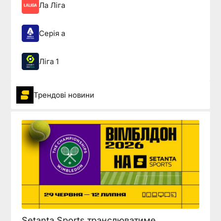
Ла Ліга
Серія а
Ліга 1
Трендові новини
Setanta Sports транслюватиме