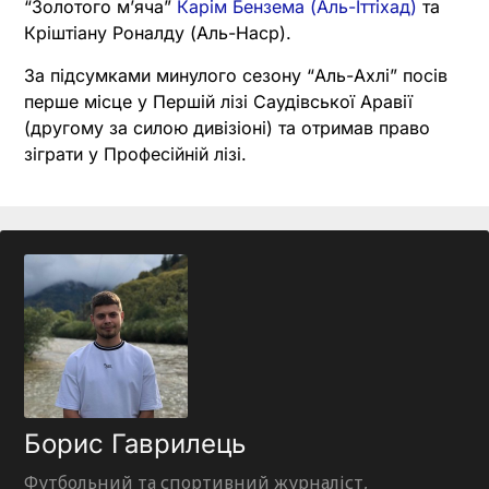
“Золотого м’яча”
Карім Бензема (Аль-Іттіхад)
та
Кріштіану Роналду (Аль-Наср).
За підсумками минулого сезону “Аль-Ахлі” посів
перше місце у Першій лізі Саудівської Аравії
(другому за силою дивізіоні) та отримав право
зіграти у Професійній лізі.
Борис Гаврилець
Футбольний та спортивний журналіст,