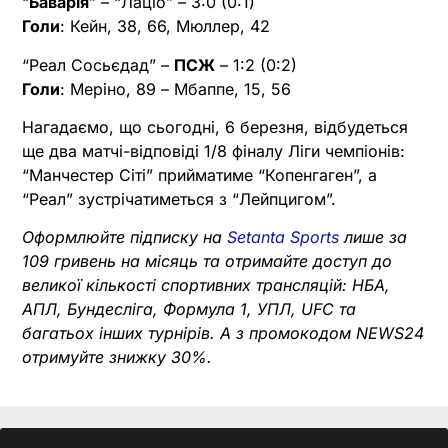
“
Баварія
” – “Лаціо” – 3:0 (0:1)
Голи
: Кейн, 38, 66, Мюллер, 42
“Реал Сосьєдад” –
ПСЖ
– 1:2 (0:2)
Голи
: Меріно, 89 – Мбаппе, 15, 56
Нагадаємо, що сьогодні, 6 березня, відбудеться
ще два матчі-відповіді 1/8 фіналу Ліги чемпіонів:
“Манчестер Сіті” прийматиме “Копенгаген”, а
“Реал” зустрічатиметься з “Лейпцигом”.
Оформлюйте підписку на
Setanta Sports
лише за
109 гривень на місяць та отримайте доступ до
великої кількості спортивних трансляцій: НБА,
АПЛ, Бундесліга, Формула 1, УПЛ, UFC та
багатьох інших турнірів. А з промокодом NEWS24
отримуйте знижку 30%.