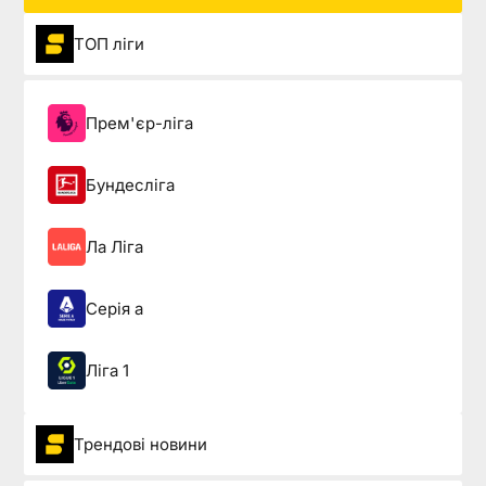
ТОП ліги
Прем'єр-ліга
Бундесліга
Ла Ліга
Серія а
Ліга 1
Трендові новини