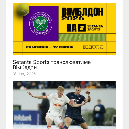
Setanta Sports транслюватиме
Вімблдон
18 Jun, 2026