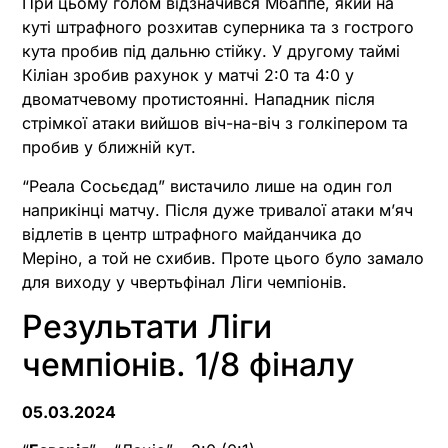
При цьому голом відзначився Мбаппе, який на
куті штрафного розхитав суперника та з гострого
кута пробив під дальню стійку. У другому таймі
Кіліан зробив рахунок у матчі 2:0 та 4:0 у
двоматчевому протистоянні. Нападник після
стрімкої атаки вийшов віч-на-віч з голкіпером та
пробив у ближній кут.
“Реала Сосьєдад” вистачило лише на один гол
наприкінці матчу. Після дуже тривалої атаки м’яч
відлетів в центр штрафного майданчика до
Меріно, а той не схибив. Проте цього було замало
для виходу у чвертьфінал Ліги чемпіонів.
Результати Ліги
чемпіонів. 1/8 фіналу
05.03.2024