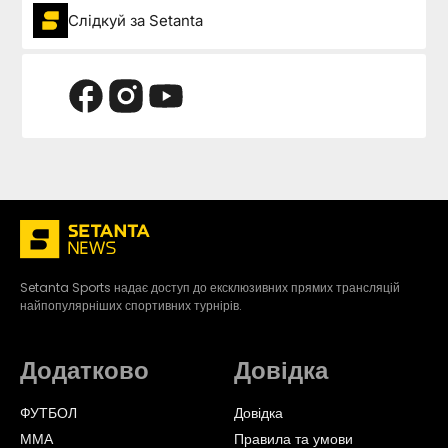
Слідкуй за Setanta
Setanta Sports надає доступ до ексклюзивних прямих трансляцій
найпопулярніших спортивних турнірів.
Додатково
Довідка
ФУТБОЛ
Довідка
ММА
Правила та умови