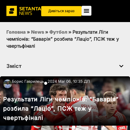
Дивіться зараз
Головна
»
News
»
Футбол
»
Результати Ліги
чемпіонів: “Баварія” розбила “Лаціо”, ПСЖ теж у
чвертьфіналі
Зміст
Борис Гаврилець
2024 Mar 06, 10:35 ДП
●
Результати Ліги чемпіонів: “Баварія”
розбила “Лаціо”, ПСЖ теж у
чвертьфіналі