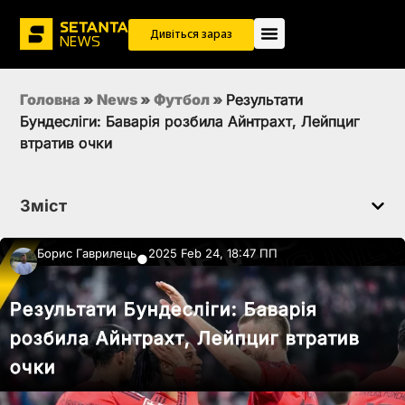
Дивіться зараз
Головна
»
News
»
Футбол
»
Результати
Бундесліги: Баварія розбила Айнтрахт, Лейпциг
втратив очки
Зміст
Борис Гаврилець
2025 Feb 24, 18:47 ПП
●
Результати Бундесліги: Баварія
розбила Айнтрахт, Лейпциг втратив
очки