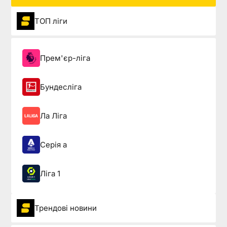
ТОП ліги
Прем'єр-ліга
Бундесліга
Ла Ліга
Серія а
Ліга 1
Трендові новини