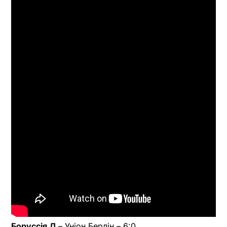
Боруссія Д
– Уніон Берлін – 6:0