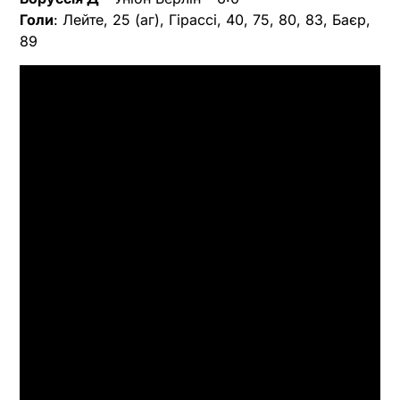
Голи
: Лейте, 25 (аг), Гірассі, 40, 75, 80, 83, Баєр,
89