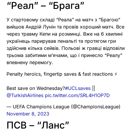
“Реал” – “Брага”
У стартовому складі “Реала” на матч з “Брагою”
вийшов Андрій Лунін та провів хороший матч. Все
через травму Кепи на розминці. Вже на 6 хвилині
українець парирував пенальті та протягом гри
здійснив кілька сейвів. Польові ж гравці відповіли
трьома забитими м’ячами, що і принесло “Реалу”
впевнену перемогу.
Penalty heroics, fingertip saves & fast reactions ⚡️
Best save on Wednesday?
#UCLsaves
||
@TurkishAirlines
pic.twitter.com/SRL4H1OP7D
— UEFA Champions League (@ChampionsLeague)
November 8, 2023
ПСВ – “Ланс”