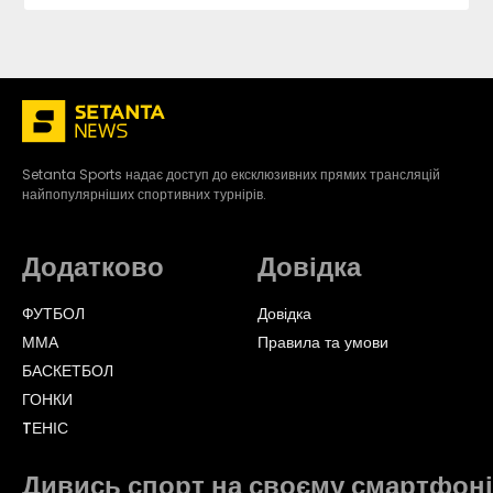
Setanta Sports надає доступ до ексклюзивних прямих трансляцій
найпопулярніших спортивних турнірів.
Додатково
Довідка
ФУТБОЛ
Довідка
ММА
Правила та умови
БАСКЕТБОЛ
ГОНКИ
TЕНІС
Дивись спорт на своєму смартфоні