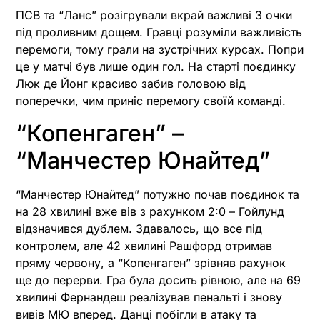
ПСВ та “Ланс” розігрували вкрай важливі 3 очки
під проливним дощем. Гравці розуміли важливість
перемоги, тому грали на зустрічних курсах. Попри
це у матчі був лише один гол. На старті поєдинку
Люк де Йонг красиво забив головою від
поперечки, чим приніс перемогу своїй команді.
“Копенгаген” –
“Манчестер Юнайтед”
“Манчестер Юнайтед” потужно почав поєдинок та
на 28 хвилині вже вів з рахунком 2:0 – Гойлунд
відзначився дублем. Здавалось, що все під
контролем, але 42 хвилині Рашфорд отримав
пряму червону, а “Копенгаген” зрівняв рахунок
ще до перерви. Гра була досить рівною, але на 69
хвилині Фернандеш реалізував пенальті і знову
вивів МЮ вперед. Данці побігли в атаку та