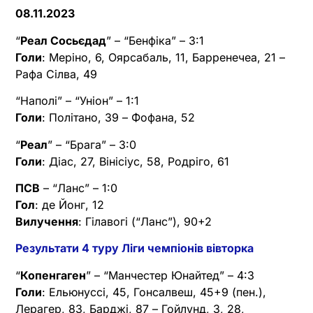
08.11.2023
“
Реал Сосьєдад
” – “Бенфіка” – 3:1
Голи
: Меріно, 6, Оярсабаль, 11, Барренечеа, 21 –
Рафа Сілва, 49
“Наполі” – “Уніон” – 1:1
Голи
: Політано, 39 – Фофана, 52
“
Реал
” – “Брага” – 3:0
Голи
: Діас, 27, Вінісіус, 58, Родріго, 61
ПСВ
– “Ланс” – 1:0
Гол
: де Йонг, 12
Вилучення
: Гілавогі (“Ланс”), 90+2
Результати 4 туру Ліги чемпіонів вівторка
“
Копенгаген
” – “Манчестер Юнайтед” – 4:3
Голи
: Ельюнуссі, 45, Гонсалвеш, 45+9 (пен.),
Лерагер, 83, Барджі, 87 – Гойлунд, 3, 28,