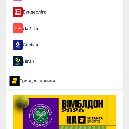
Бундесліга
Ла Ліга
Серія а
Ліга 1
Трендові новини