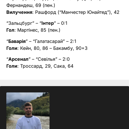
Фернандеш, 69 (пен.)
Вилучення
: Рашфорд (“Манчестер Юнайтед”), 42
“Зальцбург” – “
Інтер
” – 0:1
Гол
: Мартінес, 85 (пен.)
“
Баварія
” – “Галатасарай” – 2:1
Голи
: Кейн, 80, 86 – Бакамбу, 90+3
“
Арсенал
” – “Севілья” – 2:0
Голи
: Троссард, 29, Сака, 64