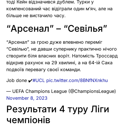
тоді Кейн відзначився дублем. Турки у
компенсований час відіграли один м’яч, але на
більше не вистачило часу.
“Арсенал” – “Севілья”
“Арсенал” за грою дуже впевнено переміг
“Севілью”, не давши супернику практично нічого
створити біля власних воріт. Натомість Троссард
відкрив рахунок на 29 хвилині, а на 64-ій Сака
подвоїв перевагу своєї команди.
Job done ✔️
#UCL
pic.twitter.com/8BNfNXnkhu
— UEFA Champions League (@ChampionsLeague)
November 8, 2023
Результати 4 туру Ліги
чемпіонів