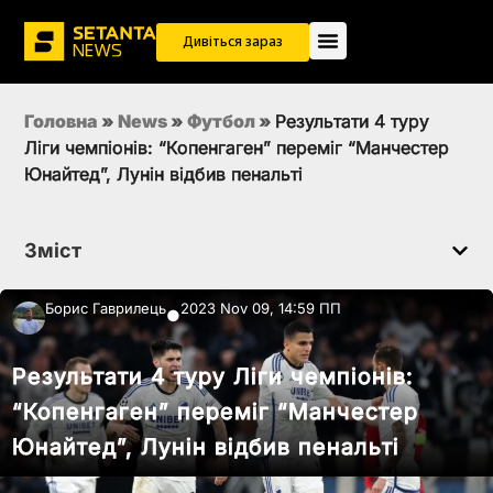
Дивіться зараз
Головна
»
News
»
Футбол
»
Результати 4 туру
Ліги чемпіонів: “Копенгаген” переміг “Манчестер
Юнайтед”, Лунін відбив пенальті
Зміст
Борис Гаврилець
2023 Nov 09, 14:59 ПП
●
Результати 4 туру Ліги чемпіонів:
“Копенгаген” переміг “Манчестер
Юнайтед”, Лунін відбив пенальті