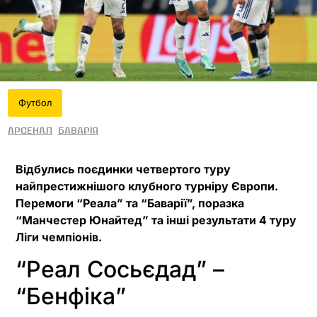
Футбол
Арсенал
Баварія
Відбулись поєдинки четвертого туру
найпрестижнішого клубного турніру Європи.
Перемоги “Реала” та “Баварії”, поразка
“Манчестер Юнайтед” та інші результати 4 туру
Ліги чемпіонів.
“Реал Сосьєдад” –
“Бенфіка”