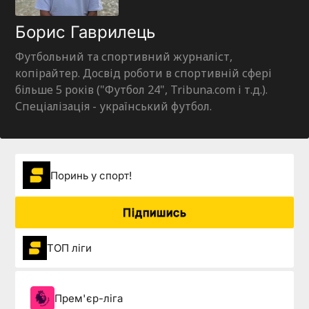
Борис Гаврилець
Футбольний та спортивний журналіст,
копірайтер. Досвід роботи в спортивній сфері
більше 5 років ("Футбол 24", Tribuna.com і т.д.).
Спеціалізація - український футбол.
Поринь у спорт!
Підпишись
ТОП ліги
Прем'єр-ліга