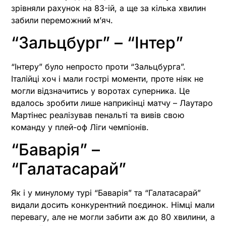
зрівняли рахунок на 83-ій, а ще за кілька хвилин
забили переможний м’яч.
“Зальцбург” – “Інтер”
“Інтеру” було непросто проти “Зальцбурга”.
Італійці хоч і мали гострі моменти, проте ніяк не
могли відзначитись у воротах суперника. Це
вдалось зробити лише наприкінці матчу – Лаутаро
Мартінес реалізував пенальті та вивів свою
команду у плей-оф Ліги чемпіонів.
“Баварія” –
“Галатасарай”
Як і у минулому турі “Баварія” та “Галатасарай”
видали досить конкурентний поєдинок. Німці мали
перевагу, але не могли забити аж до 80 хвилини, а