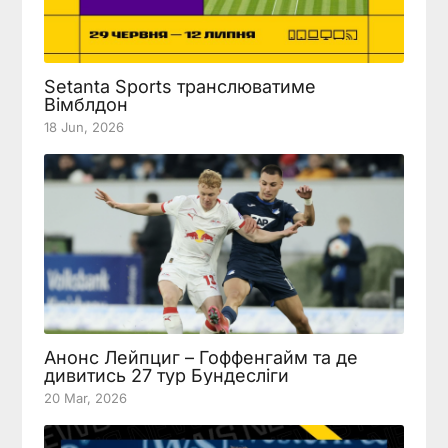
Setanta Sports транслюватиме
Вімблдон
18 Jun, 2026
Анонс Лейпциг – Гоффенгайм та де
дивитись 27 тур Бундесліги
20 Mar, 2026