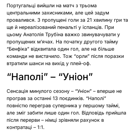
Португальці вийшли на матч з трьома
центральними захисниками, але цей задум
провалився. 3 пропущені голи за 21 хвилину гри та
ще й нереалізований пенальті у іспанців. При
цьому Анатолія Трубіна важко звинувачувати у
пропущених м’ячах. На початку другого тайму
“Бенфіка” відквитала один гол, але на більше
команди не вистачило. Тож “орли” після поразки
втратили шанси на вихід у плей-оф.
“Наполі” – “Уніон”
Сенсація минулого сезону – “Уніон” – вперше не
програв за останні 13 поєдинків. “Наполі”
повністю переграв суперника у першому таймі,
але зміг забити лише один гол. Відповідь прийшла
після перерви – німці зрівняли рахунок в
контратаці – 1:1.