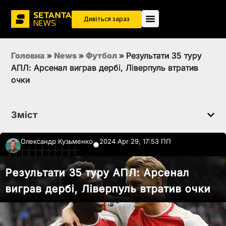
Дивіться зараз
Головна
»
News
»
Футбол
»
Результати 35 туру
АПЛ: Арсенал виграв дербі, Ліверпуль втратив
очки
Зміст
Олександр Кузьменко
2024 Apr 29, 17:53 ПП
●
Результати 35 туру АПЛ: Арсенал
виграв дербі, Ліверпуль втратив очки