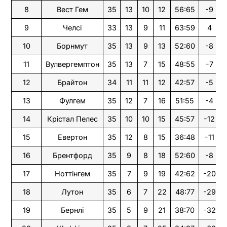
8
Вест Гем
35
13
10
12
56:65
-9
9
Челсі
33
13
9
11
63:59
4
10
Борнмут
35
13
9
13
52:60
-8
11
Вулвергемптон
35
13
7
15
48:55
-7
12
Брайтон
34
11
11
12
42:57
-5
13
Фулгем
35
12
7
16
51:55
-4
14
Крістал Пелес
35
10
10
15
45:57
-12
15
Евертон
35
12
8
15
36:48
-11
16
Брентфорд
35
9
8
18
52:60
-8
17
Ноттінгем
35
7
9
19
42:62
-20
18
Лутон
35
6
7
22
48:77
-29
19
Бернлі
35
5
9
21
38:70
-32