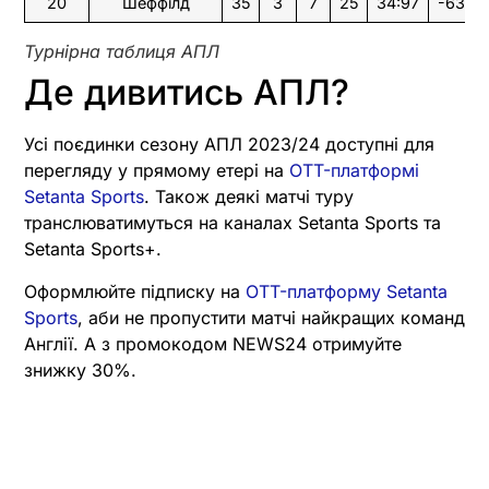
20
Шеффілд
35
3
7
25
34:97
-63
Турнірна таблиця АПЛ
Де дивитись АПЛ?
Усі поєдинки сезону АПЛ 2023/24 доступні для
перегляду у прямому етері на
OTT-платформі
Setanta Sports
. Також деякі матчі туру
транслюватимуться на каналах Setanta Sports та
Setanta Sports+.
Оформлюйте підписку на
OTT-платформу Setanta
Sports
, аби не пропустити матчі найкращих команд
Англії. А з промокодом NEWS24 отримуйте
знижку 30%.