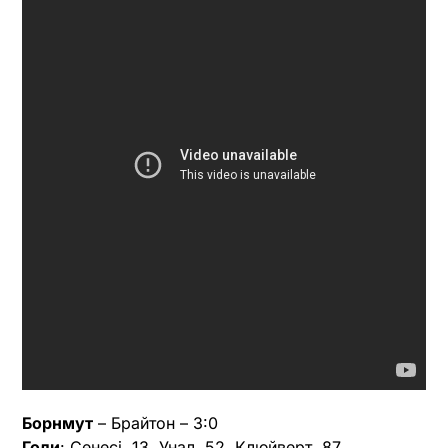
Борнмут
– Брайтон – 3:0
Голи
: Сенесі, 13, Унал, 52, Клюйверт, 87