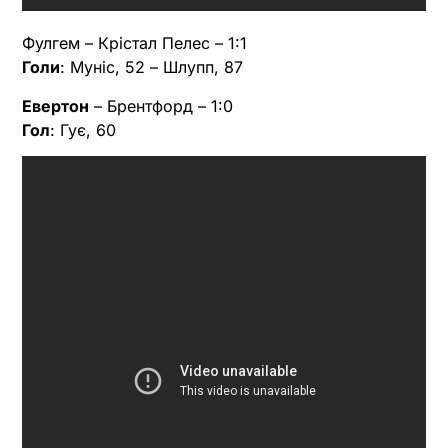
Фулгем – Крістал Пелес – 1:1
Голи
: Муніс, 52 – Шлупп, 87
Евертон
– Брентфорд – 1:0
Гол
: Гує, 60