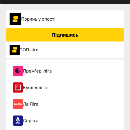
Поринь у спорт!
Підпишись
ТОП ліги
Прем'єр-ліга
Бундесліга
Ла Ліга
Серія а