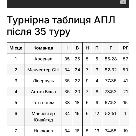
Турнірна таблиця АПЛ
після 35 туру
Місце
Команда
І
В
Н
П
Г
РГ
1
Арсенал
35
25
5
5
85:28
57
2
Манчестер Сіті
34
24
7
3
82:32
50
3
Ліверпуль
35
22
9
4
77:36
41
4
Астон Вілла
35
20
7
8
73:52
21
5
Тоттенгем
33
18
6
9
67:52
15
6
Манчестер
34
16
6
12
52:51
1
Юнайтед
7
Ньюкасл
34
16
5
13
74:55
19