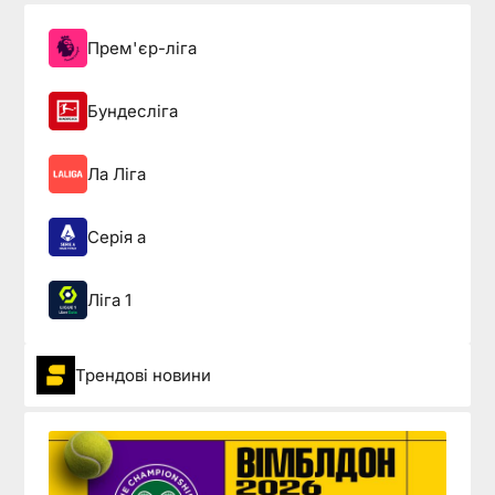
Прем'єр-ліга
Бундесліга
Ла Ліга
Серія а
Ліга 1
Трендові новини