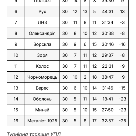
5
Полісся
30
14
8
8
39:30
9
5
6
Рух
30
12
13
5
44:31
13
4
7
ЛНЗ
30
11
8
11
31:34
-3
41
8
Олександрія
30
8
10
12
30:38
-8
3
9
Ворскла
30
9
6
15
30:46
-16
3
10
Зоря
30
7
11
12
29:37
-8
3
11
Колос
30
7
11
12
22:31
-9
3
12
Чорноморець
30
10
2
18
38:47
-9
3
13
Верес
30
6
10
14
31:46
-15
2
14
Оболонь
30
5
11
14
18:41
-23
2
15
Минай
30
5
10
15
27:50
-23
2
16
Металіст 1925
30
5
8
17
32:57
-25
2
Турнірна таблиця УПЛ