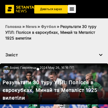
Дивіться зараз
Головна
»
News
»
Футбол
»
Результати 30 туру
УПЛ: Полісся в єврокубках, Минай та Металіст
1925 вилетіли
Зміст
Борис Гаврилець
2024 May 26, 16:16 ПП
●
Результати 30 туру УПЛ: Полісся в
єврокубках, Минай та Металіст 1925
вилетіли