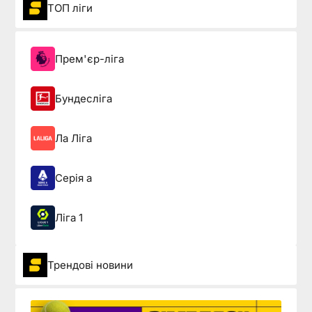
ТОП ліги
Прем'єр-ліга
Бундесліга
Ла Ліга
Серія а
Ліга 1
Трендові новини