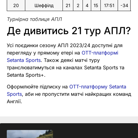
20
Шеффілд
21
2
4
15
17:51
-34
10
Турнірна таблиця АПЛ
Де дивитись 21 тур АПЛ?
Усі поєдинки сезону АПЛ 2023/24 доступні для
перегляду у прямому етері на
OTT-платформі
Setanta Sports
. Також деякі матчі туру
транслюватимуться на каналах Setanta Sports та
Setanta Sports+.
Оформлюйте підписку на
OTT-платформу Setanta
Sports
, аби не пропустити матчі найкращих команд
Англії.