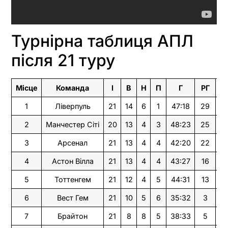
Турнірна таблиця АПЛ
після 21 туру
Місце
Команда
І
В
Н
П
Г
РГ
О
1
Ліверпуль
21
14
6
1
47:18
29
4
2
Манчестер Сіті
20
13
4
3
48:23
25
4
3
Арсенал
21
13
4
4
42:20
22
4
4
Астон Вілла
21
13
4
4
43:27
16
4
5
Тоттенгем
21
12
4
5
44:31
13
4
6
Вест Гем
21
10
5
6
35:32
3
3
7
Брайтон
21
8
8
5
38:33
5
3