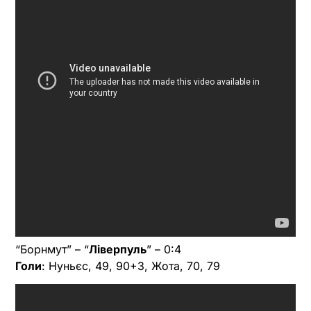
“Борнмут” – “
Ліверпуль
” – 0:4
Голи
: Нуньєс, 49, 90+3, Жота, 70, 79