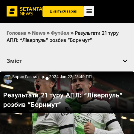
Дивіться зараз
Головна
»
News
»
Футбол
»
Результати 21 туру
АПЛ: “Ліверпуль” розбив ”Борнмут”
Зміст
Борис Гаврилець
2024 Jan 23, 13:49 ПП
●
Результати 21 туру АПЛ: “Ліверпуль”
розбив ”Борнмут”