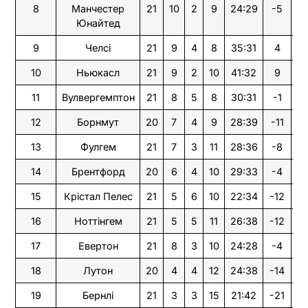
8
Манчестер
21
10
2
9
24:29
-5
3
Юнайтед
9
Челсі
21
9
4
8
35:31
4
31
10
Ньюкасл
21
9
2
10
41:32
9
2
11
Вулвергемптон
21
8
5
8
30:31
-1
2
12
Борнмут
20
7
4
9
28:39
-11
2
13
Фулгем
21
7
3
11
28:36
-8
2
14
Брентфорд
20
6
4
10
29:33
-4
2
15
Крістал Пелес
21
5
6
10
22:34
-12
21
16
Ноттінгем
21
5
5
11
26:38
-12
2
17
Евертон
21
8
3
10
24:28
-4
17
18
Лутон
20
4
4
12
24:38
-14
16
19
Бернлі
21
3
3
15
21:42
-21
12