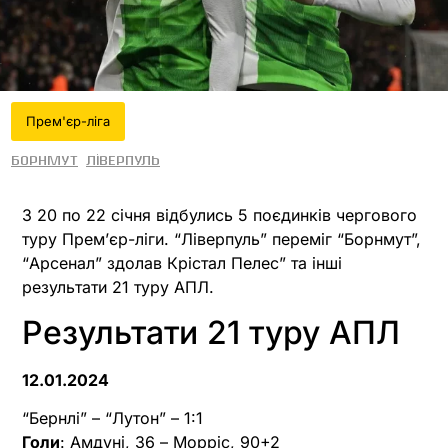
Прем'єр-ліга
Борнмут
Ліверпуль
З 20 по 22 січня відбулись 5 поєдинків чергового
туру Прем’єр-ліги. “Ліверпуль” переміг “Борнмут”,
“Арсенал” здолав Крістал Пелес” та інші
результати 21 туру АПЛ.
Результати 21 туру АПЛ
12.01.2024
“Бернлі” – “Лутон” – 1:1
Голи
: Амдуні, 36 – Морріс, 90+2