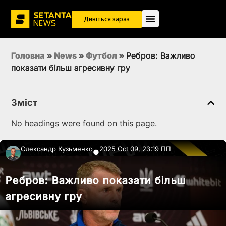
Дивіться зараз
Головна
»
News
»
Футбол
»
Ребров: Важливо
показати більш агресивну гру
Зміст
No headings were found on this page.
Олександр Кузьменко
2025 Oct 09, 23:19 ПП
●
Ребров: Важливо показати більш
агресивну гру