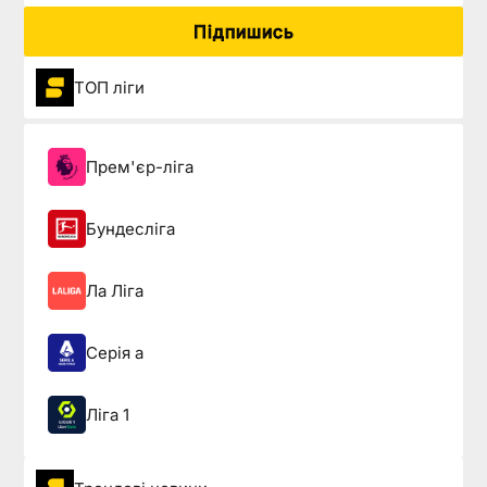
Підпишись
ТОП ліги
Прем'єр-ліга
Бундесліга
Ла Ліга
Серія а
Ліга 1