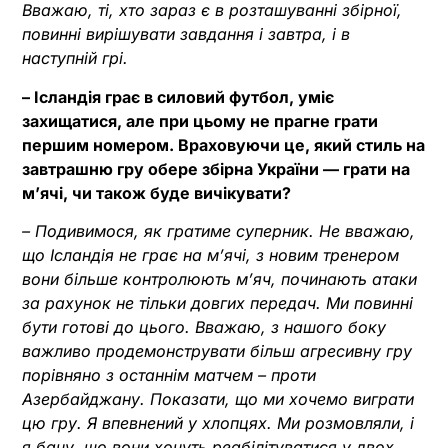
Вважаю, ті, хто зараз є в розташуванні збірної,
повинні вирішувати завдання і завтра, і в
наступній грі.
– Ісландія грає в силовий футбол, уміє
захищатися, але при цьому не прагне грати
першим номером. Враховуючи це, який стиль на
завтрашню гру обере збірна України — грати на
м’ячі, чи також буде вичікувати?
– Подивимося, як гратиме суперник. Не вважаю,
що Ісландія не грає на м’ячі, з новим тренером
вони більше контролюють м’яч, починають атаки
за рахунок не тільки довгих передач. Ми повинні
бути готові до цього. Вважаю, з нашого боку
важливо продемонструвати більш агресивну гру
порівняно з останнім матчем – проти
Азербайджану. Показати, що ми хочемо виграти
цю гру. Я впевнений у хлопцях. Ми розмовляли, і
я бачу, що вони хочуть реабілітуватися у двох