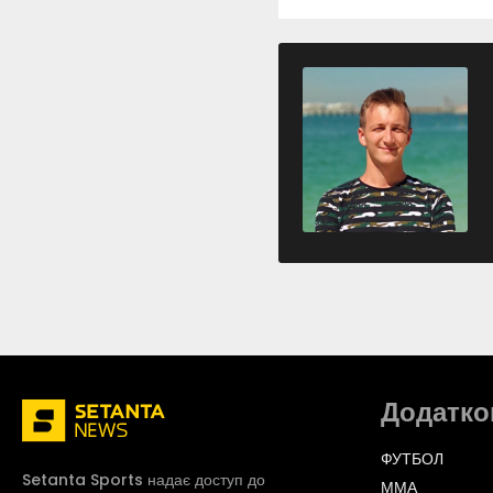
Додатко
ФУТБОЛ
Setanta Sports надає доступ до
ММА