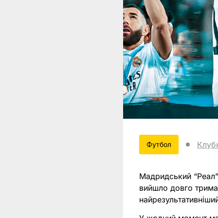
Клубн
Футбол
Мадридський “Реал” 
вийшло довго трима
найрезультативніший 