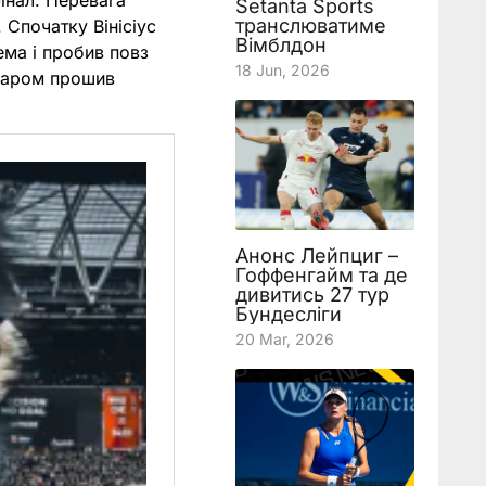
інал. Перевага
Setanta Sports
транслюватиме
 Спочатку Вінісіус
Вімблдон
ема і пробив повз
18 Jun, 2026
ударом прошив
Анонс Лейпциг –
Гоффенгайм та де
дивитись 27 тур
Бундесліги
20 Mar, 2026