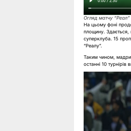
Огляд матчу “Реал” 
На цьому фоні продо
площину. Здається, 
суперклуба. 15 проп
“Реалу”.
Таким чином, мадридц
останні 10 турнірів