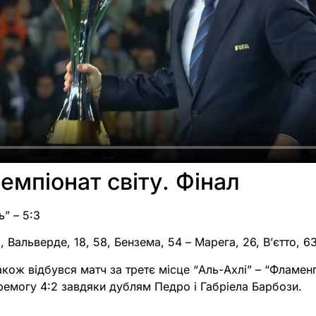
емпіонат світу. Фінал
ь” – 5:3
69, Вальверде, 18, 58, Бензема, 54 – Марега, 26, В’єтто, 6
акож відбувся матч за третє місце “Аль-Ахлі” – “Фламенг
ремогу 4:2 завдяки дублям Педро і Габріела Барбози.