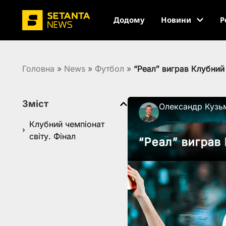
Додому
Новини
Р
Головна
»
News
»
Футбол
»
“Реал” виграв Клубний 
Зміст
Олександр Кузь
Клубний чемпіонат
світу. Фінал
“Реал” виграв