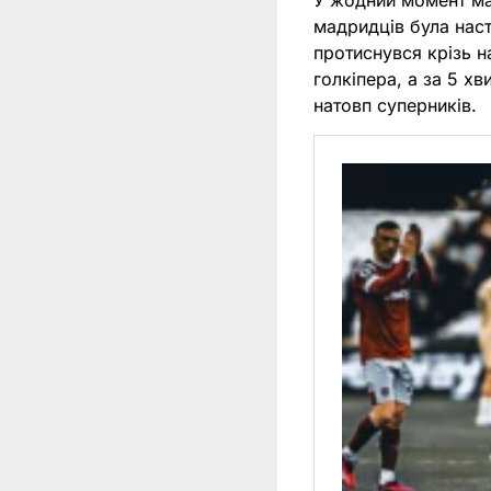
У жодний момент мат
мадридців була наст
протиснувся крізь н
голкіпера, а за 5 х
натовп суперників.