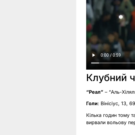
Клубний ч
“Реал”
– “Аль-Хілял
Голи
: Вінісіус, 13, 
Кілька годин тому т
вирвали вольову пе