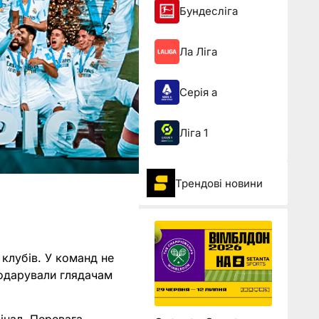
Бундесліга
Ла Ліга
Серія а
Ліга 1
Трендові новини
 клубів. У команд не
подарували глядачам