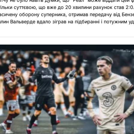
чу не було навіть думки, що “Реал” може віддати цей ф
ільки суттєвою, що вже до 20 хвилини рахунок став 2:0.
асичену оборону суперника, отримав передачу від Бенз
вилин Вальверде вдало зіграв на підбиранні і потужним 