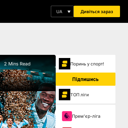
Дивіться зараз
UA
2 Mins Read
Поринь у спорт!
Підпишись
ТОП ліги
Прем'єр-ліга