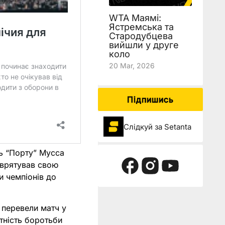
WTA Маямі:
Ястремська та
Стародубцева
вийшли у друге
коло
20 Mar, 2026
Підпишись
Слідкуй за Setanta
ць “Порту” Мусса
е врятував свою
и чемпіонів до
 перевели матч у
тність боротьби