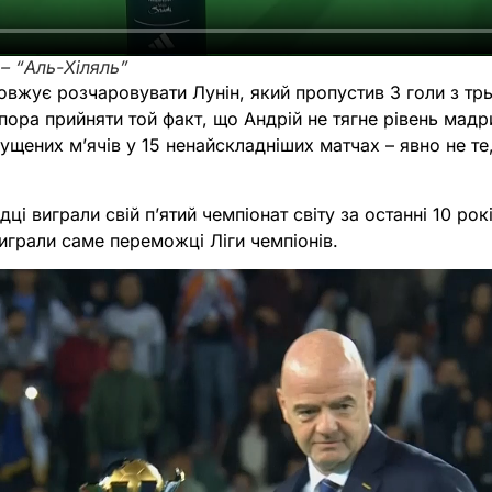
– “Аль-Хіляль”
вжує розчаровувати Лунін, який пропустив 3 голи з трь
пора прийняти той факт, що Андрій не тягне рівень мад
ущених м’ячів у 15 ненайскладніших матчах – явно не те
і виграли свій п’ятий чемпіонат світу за останні 10 рокі
 виграли саме переможці Ліги чемпіонів.