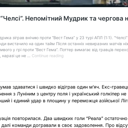
думав здаватися і швидко відіграв один м’яч. Екс-граве
чення з Луніним з центру поля і український голкіпер н
ший і єдиний удар в площину у переможця азійської Ліг
уація повторилася. Два швидких голи “Реала” остаточно
і далі команди догравали в своє задоволення. Про відсу