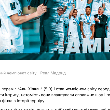
ий чемпіонат світу
Реал Мадрид
переміг “Аль-Хіляль” (5:3) і став чемпіоном світу серед
ти інтригу, натомість вони влаштували справжнє шоу і 
фінал в історії турніру.