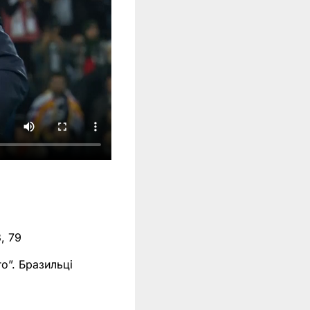
3, 79
о”. Бразильці