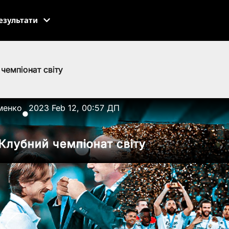
езультати
чемпіонат світу
менко
2023 Feb 12, 00:57 ДП
●
 Клубний чемпіонат світу