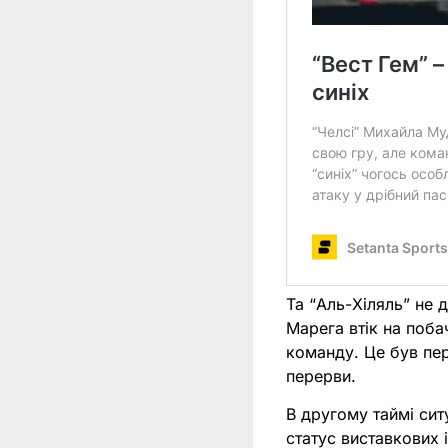
Та “Аль-Хіляль” не 
Марега втік на поба
команду. Це був пер
перерви.
В другому таймі сит
статус виставкових 