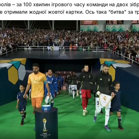
 фолів – за 100 хвилин ігрового часу команди на двох зі
е отримали жодної жовтої картки. Ось така “битва” за т