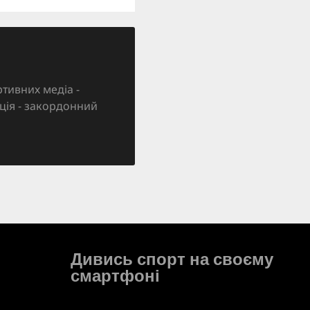
тивних медіа -
зація - закордонний
Дивись спорт на своєму
смартфоні