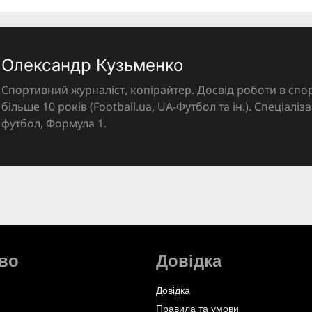
Олександр Кузьменко
Спортивний журналіст, копірайтер. Досвід роботи в спор
більше 10 років (Football.ua, UA-Футбол та ін.). Спеціалі
футбол, Формула 1.
во
Довідка
Довідка
Правила та умови