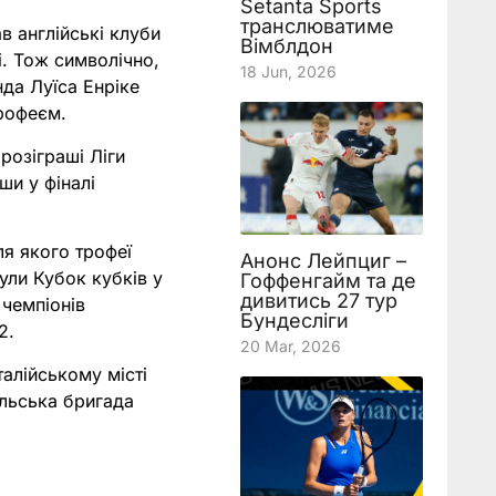
Setanta Sports
транслюватиме
в англійські клуби
Вімблдон
лі. Тож символічно,
18 Jun, 2026
да Луїса Енріке
рофеєм.
розіграші Ліги
ши у фіналі
ля якого трофеї
Анонс Лейпциг –
ули Кубок кубків у
Гоффенгайм та де
дивитись 27 тур
 чемпіонів
Бундесліги
2.
20 Mar, 2026
талійському місті
альська бригада