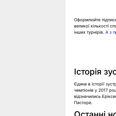
Оформлюйте підпис
великої кількості с
інших турнірів.
А з 
Історія зу
Єдина в історії зус
чемпіонів у 2017 ро
відзначились Еріксе
Пасторе.
Останні н