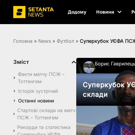
Додому
Новини
Р
Головна
»
News
»
Футбол
»
Суперкубок УЄФА ПСЖ –
Зміст
Борис Гаврилец
Факти матчу ПСЖ –
Тоттенгем
Суперкубок УЄ
Історія зустрічей
склади
Останні новини
Стартові склади на матч
ПСЖ – Тоттенгем
Рекорди та статистика
Суперкубка УЄФА