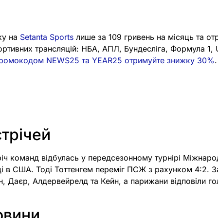
ку на
Setanta Sports
лише за 109 гривень на місяць та от
портивних трансляцій: НБА, АПЛ, Бундесліга, Формула 1,
промокодом NEWS25 та YEAR25 отримуйте знижку 30%
.
стрічей
тріч команд відбулась у передсезонному турнірі Міжнар
ці в США. Тоді Тоттенгем переміг ПСЖ з рахунком 4:2. З
н, Даєр, Алдервейрелд та Кейн, а парижани відповіли го
овини