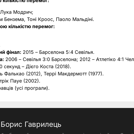
ю кількістю перемог:
, Лука Модрич;
ім Бензема, Тоні Кроос, Паоло Мальдіні.
ою кількістю перемог:
;
.
й фінал:
2015 – Барселона 5:4 Севілья.
а:
2006 – Севілья 3:0 Барселона; 2012 – Атлетіко 4:1 Чел
 секунд – Дієго Коста (2018).
 Фалькао (2012), Террі Макдермотт (1977).
рік Пауе (2002).
авців (усі програли).
Борис Гаврилець