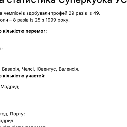
чемпіонів здобували трофей 29 разів із 49.
пи – 8 разів із 25 з 1999 року.
 кількістю перемог:
а;
 Баварія, Челсі, Ювентус, Валенсія.
 кількістю участей:
л Мадрид;
тед, Порту;
Мадрид.