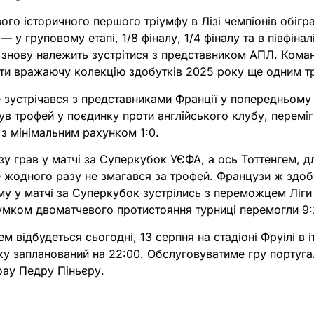
го історичного першого тріумфу в Лізі чемпіонів обігра
— у груповому етапі, 1/8 фіналу, 1/4 фіналу та в півфіна
 знову належить зустрітися з представником АПЛ. Коман
ти вражаючу колекцію здобутків 2025 року ще одним т
е зустрічався з представниками Франції у попередньому 
в трофей у поєдинку проти англійського клубу, переміг
з мінімальним рахунком 1:0.
 грав у матчі за Суперкубок УЄФА, а ось Тоттенгем, д
е жодного разу не змагався за трофей. Французи ж здоб
ому у матчі за Суперкубок зустрілись з переможцем Ліги
умком двоматчевого протистояння турниці перемогли 9:
 відбудеться сьогодні, 13 серпня на стадіоні Фруілі в і
ку запланований на 22:00. Обслуговуватиме гру португ
Жоау Педру Піньєру.