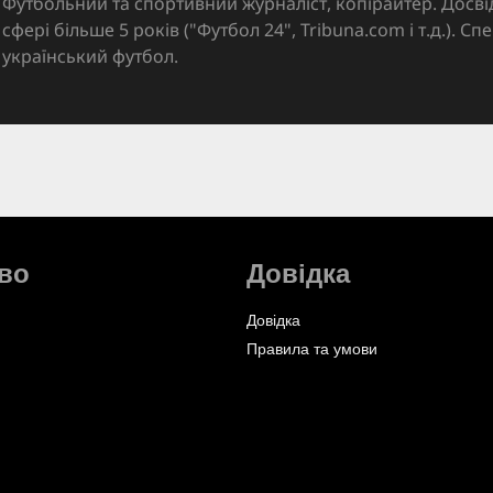
Футбольний та спортивний журналіст, копірайтер. Досві
сфері більше 5 років ("Футбол 24", Tribuna.com і т.д.). Спе
український футбол.
во
Довідка
Довідка
Правила та умови