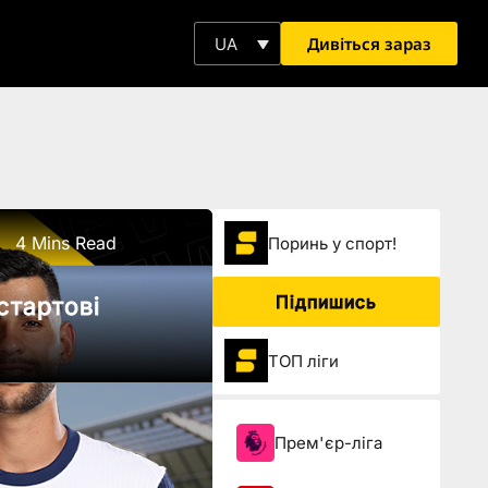
Дивіться зараз
UA
4 Mins Read
Поринь у спорт!
Підпишись
стартові
ТОП ліги
Прем'єр-ліга