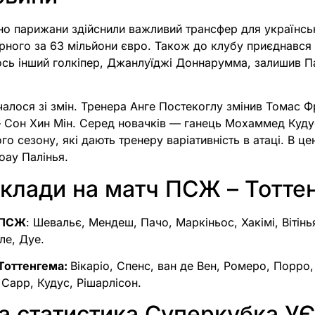
кно парижани здійснили важливий трансфер для українсь
арного за 63 мільйони євро. Також до клубу приєднався
 ось інший голкіпер, Джанлуїджі Доннарумма, залишив 
очалося зі змін. Тренера Анге Постекоглу змінив Томас Ф
 Сон Хин Мін. Серед новачків — ганець Мохаммед Кудус 
о сезону, які дають тренеру варіативність в атаці. В цен
ау Палінья.
склади на матч ПСЖ – Тотте
 ПСЖ
: Шевальє, Мендеш, Пачо, Маркіньос, Хакімі, Вітінья
ле, Дуе.
 Тоттенгема:
Вікаріо, Спенс, ван де Вен, Ромеро, Порро,
Сарр, Кудус, Рішарлісон.
а статистика Суперкубка У