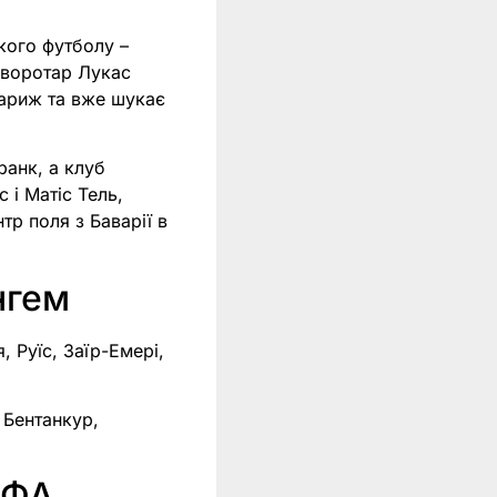
кого футболу –
 воротар Лукас
Париж та вже шукає
ранк, а клуб
і Матіс Тель,
тр поля з Баварії в
нгем
, Руїс, Заїр-Емері,
 Бентанкур,
ЄФА