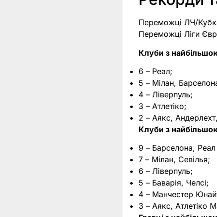
Переможці ЛЧ/Кубка 
Переможці Ліги Євро
Клуби з найбільшою
6 – Реал;
5 – Мілан, Барселон
4 – Ліверпуль;
3 – Атлетіко;
2 – Аякс, Андерлехт,
Клуби з найбільшою
9 – Барселона, Реа
7 – Мілан, Севілья;
6 – Ліверпуль;
5 – Баварія, Челсі;
4 – Манчестер Юнай
3 – Аякс, Атлетіко 