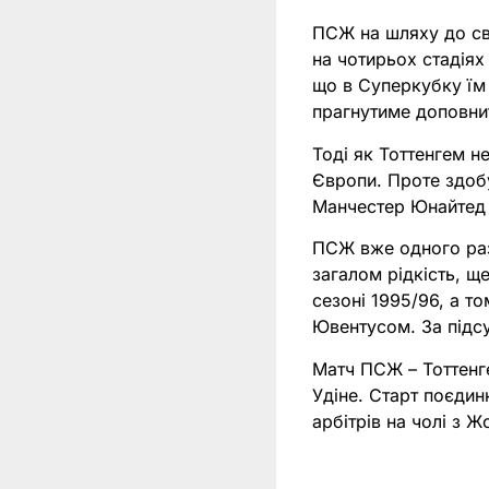
ПСЖ на шляху до сво
на чотирьох стадіях 
що в Суперкубку їм
прагнутиме доповни
Тоді як Тоттенгем н
Європи. Проте здобу
Манчестер Юнайтед 
ПСЖ вже одного разу
загалом рідкість, щ
сезоні 1995/96, а т
Ювентусом. За підс
Матч ПСЖ – Тоттенгем
Удіне. Старт поєдин
арбітрів на чолі з 