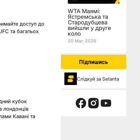
WTA Маямі:
Ястремська та
Стародубцева
римайте доступ до
вийшли у друге
 UFC та багатьох
коло
20 Mar, 2026
Підпишись
Слідкуй за Setanta
одний кубок
а лондонців
лами Кавані та