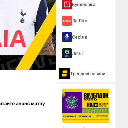
Бундесліга
Ла Ліга
Серія а
Ліга 1
Трендові новини
итайте анонс матчу