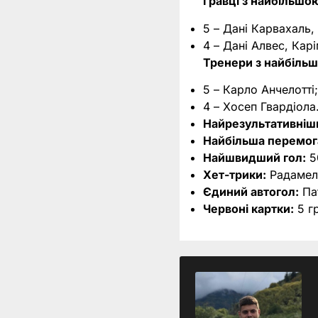
Гравці з найбільшо
5 – Дані Карвахаль
4 – Дані Алвес, Кар
Тренери з найбільш
5 – Карло Анчелотті
4 – Хосеп Гвардіола
Найрезультативніши
Найбільша перемог
Найшвидший гол:
50
Хет-трики:
Радамель
Єдиний автогол:
Пат
Червоні картки:
5 гр