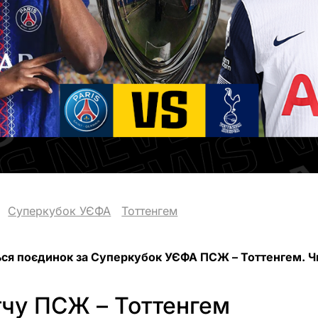
Суперкубок УЄФА
Тоттенгем
ься поєдинок за Суперкубок УЄФА ПСЖ – Тоттенгем. Ч
тчу ПСЖ – Тоттенгем