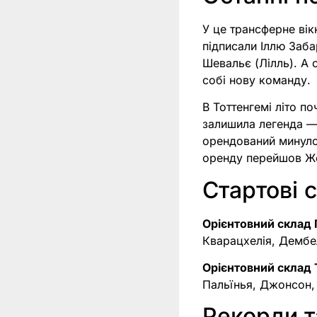
У це трансферне ві
підписали Іллю Заб
Шевальє (Лілль). А
собі нову команду.
В Тоттенгемі літо п
залишила легенда —
орендований минулог
оренду перейшов Жо
Стартові 
Орієнтовний склад
Кварацхелія, Дембе
Орієнтовний склад
Пальїнья, Джонсон, 
Рекорди т