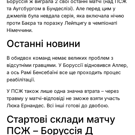
Боруссія ж виграла 2 свої останні матчі (над ПСЖ
та Аугсбургом в Бундеслізі). Але перед цим у
джмелів була невдала серія, яка включала нічию
проти Баєра та поразку Лейпцигу в чемпіонаті
Німеччини.
Останні новини
В обидвох команд немає великих проблем з
відсутніми гравцями. У Боруссії відновився Аллер,
а ось Рамі Бенсебаїні все ще проходить процес
реабілітації.
У ПСЖ також лише одна значна втрата – через
травму у матчі-відповіді не зможе взяти участь
Люка Ернандес. Всі інші готові до двобою.
Стартові склади матчу
ПСЖ – Боруссія Д