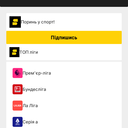
Поринь у спорт!
Підпишись
ТОП ліги
Прем'єр-ліга
Бундесліга
Ла Ліга
Серія а