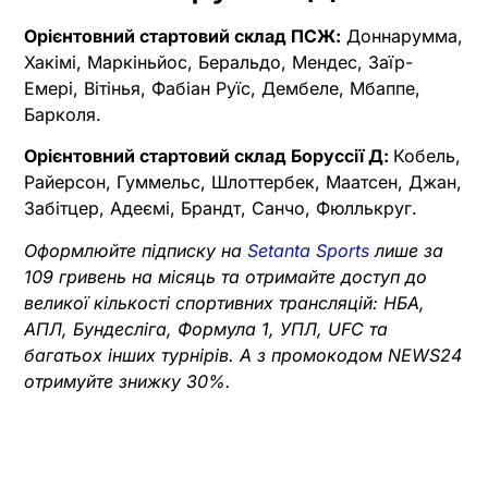
Орієнтовний стартовий склад ПСЖ:
Доннарумма,
Хакімі, Маркіньйос, Беральдо, Мендес, Заїр-
Емері, Вітінья, Фабіан Руїс, Дембеле, Мбаппе,
Барколя.
Орієнтовний стартовий склад Боруссії Д:
Кобель,
Райерсон, Гуммельс, Шлоттербек, Маатсен, Джан,
Забітцер, Адеємі, Брандт, Санчо, Фюллькруг.
Оформлюйте підписку на
Setanta Sports
лише за
109 гривень на місяць та отримайте доступ до
великої кількості спортивних трансляцій: НБА,
АПЛ, Бундесліга, Формула 1, УПЛ, UFC та
багатьох інших турнірів. А з промокодом NEWS24
отримуйте знижку 30%.