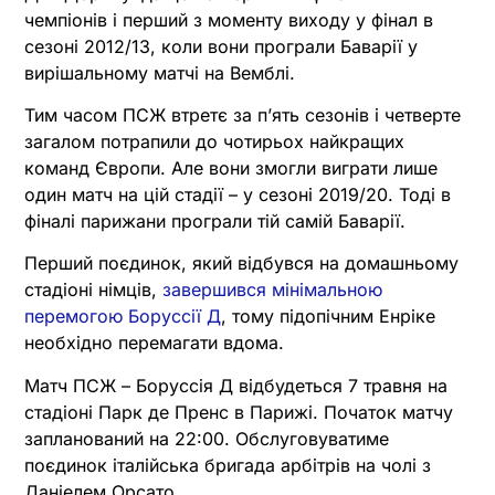
чемпіонів і перший з моменту виходу у фінал в
сезоні 2012/13, коли вони програли Баварії у
вирішальному матчі на Вемблі.
Тим часом ПСЖ втретє за п’ять сезонів і четверте
загалом потрапили до чотирьох найкращих
команд Європи. Але вони змогли виграти лише
один матч на цій стадії – у сезоні 2019/20. Тоді в
фіналі парижани програли тій самій Баварії.
Перший поєдинок, який відбувся на домашньому
стадіоні німців,
завершився мінімальною
перемогою Боруссії Д
, тому підопічним Енріке
необхідно перемагати вдома.
Матч ПСЖ – Боруссія Д відбудеться 7 травня на
стадіоні Парк де Пренс в Парижі. Початок матчу
запланований на 22:00. Обслуговуватиме
поєдинок італійська бригада арбітрів на чолі з
Даніелем Орсато.