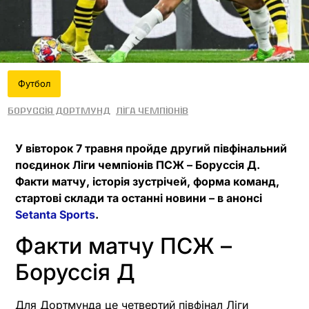
Футбол
Боруссія Дортмунд
Ліга чемпіонів
У вівторок 7 травня пройде другий півфінальний
поєдинок Ліги чемпіонів ПСЖ – Боруссія Д.
Факти матчу, історія зустрічей, форма команд,
стартові склади та останні новини – в анонсі
Setanta Sports
.
Факти матчу ПСЖ –
Боруссія Д
Для Дортмунда це четвертий півфінал Ліги