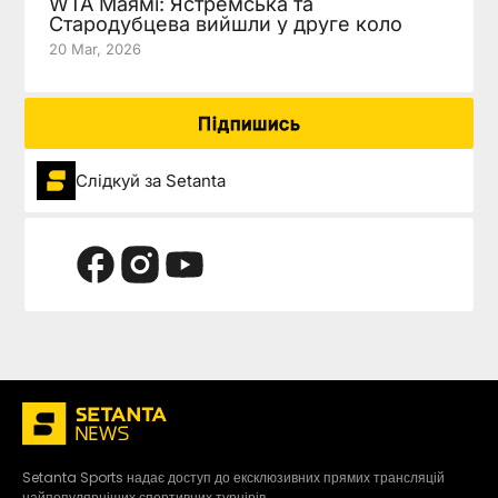
WTA Маямі: Ястремська та
Стародубцева вийшли у друге коло
20 Mar, 2026
Підпишись
Слідкуй за Setanta
Setanta Sports надає доступ до ексклюзивних прямих трансляцій
найпопулярніших спортивних турнірів.