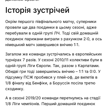
Історія зустрічей
Окрім першого півфінального матчу, суперники
провели ще два поєдинки в цьому сезоні, адже
перебували в одній групі ЛЧ. Тоді свій домашній
поєдинок парижани виграли з рахунком 2:0, а ось
німецький матч завершився внічию 1:1.
Загалом же команди зустрічались в європейських
турнірах 7 разів. У сезоні 2010/11 колективи були в
одній групі Ліги Європи. Так, разом з Карпатами.
Обидві гри тоді завершились внічию – 1:1 та 0:0. У
підсумку ПСЖ пробився у плей-оф, де вилетів в
1/8 фіналу від Бенфіки, а Боруссія посіла третю
сходинку.
А в сезоні 2019/20 команди перетнулись на стадії
1/8 Ліги чемпіонів. Перший домашній поєдинок