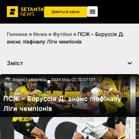
Дивіться зараз
Головна
»
News
»
Футбол
»
ПСЖ – Боруссія Д:
анонс півфіналу Ліги чемпіонів
Зміст
Борис Гаврилець
2024 May 07, 15:07 ПП
●
ПСЖ – Боруссія Д: анонс півфіналу
Ліги чемпіонів